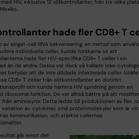
 med HIV, inklusive 12 elitkontrollanter, från tre olika plats
Mexiko.
ontrollanter hade fler CD8+ T ce
p av singel-cell RNA sekvensering, en metod som använ
tudera individuella celler, kunde forskarna se att
ollanterna hade fler HIV-specifika CD8+ T celler i sin
ad än de andra. Dessa var dock så kallade icke-cytologi
ilket betyder att de inte dödade infekterade celler. Iställe
a CD8+ T celler från elitkontrollanter en distinkt
ptionsprofil och kunde hämma HIV spridning genom en
d ribosomal funktion. De var alltså bättre på att modifie
 från aminosyror. Detta ledde till produktionen av fler, o
 variation av, cytokiner, små proteinmolekyler som är vik
ernas kommunikation, och stärkte cellernas
ionalitet.
esultat går emot det