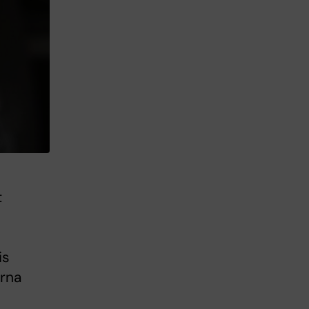
t
is
arna