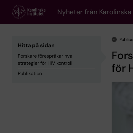
Skip
to
Nyheter från Karolinska 
main
content
Public
Hitta på sidan
Fors
Forskare förespråkar nya
strategier för HIV kontroll
för 
Publikation