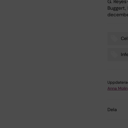
G. Reyes-
Buggert, 
december
Cel
Tags
Inf
Uppdatera
Anna Molin
Dela