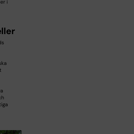
er i
ller
ds
ska
t
ra
ch
tiga