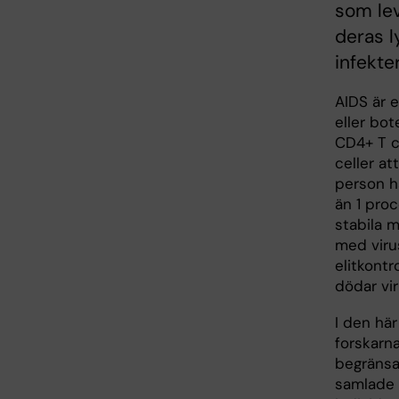
som lev
deras l
infekte
AIDS är 
eller bot
CD4+ T c
celler at
person h
än 1 pro
stabila 
med viru
elitkontr
dödar vi
I den här
forskarna
begränsa
samlade 