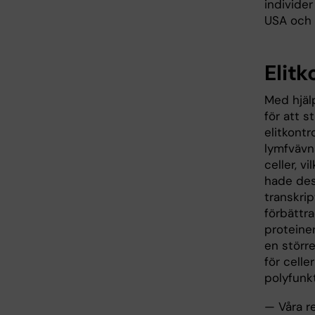
individer
USA och 
Elitk
Med hjäl
för att s
elitkontr
lymfvävn
celler, v
hade dess
transkri
förbättra
proteiner
en större
för cell
polyfunkt
— Våra r