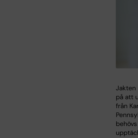
Jakten 
på att 
från Ka
Pennsyl
behövs 
upptäck