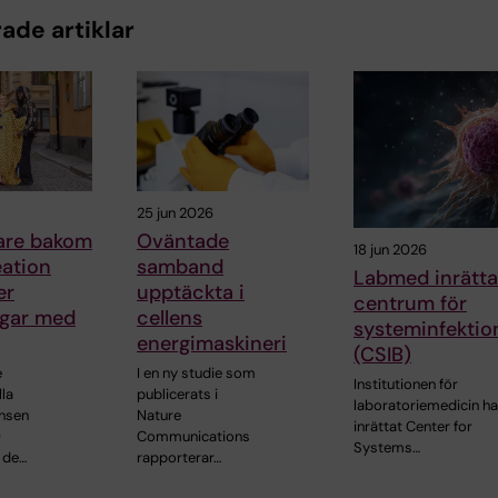
ade artiklar
25 jun 2026
kare bakom
Oväntade
18 jun 2026
ation
samband
Labmed inrätta
er
upptäckta i
centrum för
gar med
cellens
systeminfektio
energimaskineri
(CSIB)
e
I en ny studie som
Institutionen för
lla
publicerats i
laboratoriemedicin ha
nsen
Nature
inrättat Center for
)
Communications
Systems…
 de…
rapporterar…