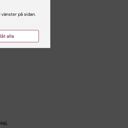
t. Foto:
l vänster på sidan.
 the
W.
llåt alla
)–
aji,