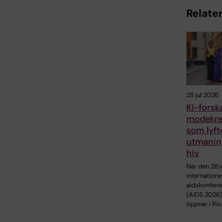
Relater
28 jul 2026
KI-fors
modekre
som lyft
utmanin
hiv
När den 26:
internatione
aidskonfere
(AIDS 2026
öppnar i Rio