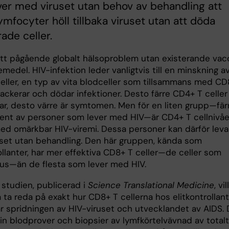
er med viruset utan behov av behandling att
ymfocyter höll tillbaka viruset utan att döda
rade celler.
ett pågående globalt hälsoproblem utan existerande vac
emedel. HIV-infektion leder vanligtvis till en minskning a
eller, en typ av vita blodceller som tillsammans med CD
tackerar och dödar infektioner. Desto färre CD4+ T celler
ar, desto värre är symtomen. Men för en liten grupp—fär
cent av personer som lever med HIV—är CD4+ T cellnivå
med omärkbar HIV-viremi. Dessa personer kan därför leva
set utan behandling. Den här gruppen, kända som
ollanter, har mer effektiva CD8+ T celler—de celler som
rus—än de flesta som lever med HIV.
 studien, publicerad i
Science Translational Medicine
, vil
 ta reda på exakt hur CD8+ T cellerna hos elitkontrollan
r spridningen av HIV-viruset och utvecklandet av AIDS.
in blodprover och biopsier av lymfkörtelvävnad av totalt