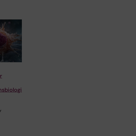
r
nsbiologi
r