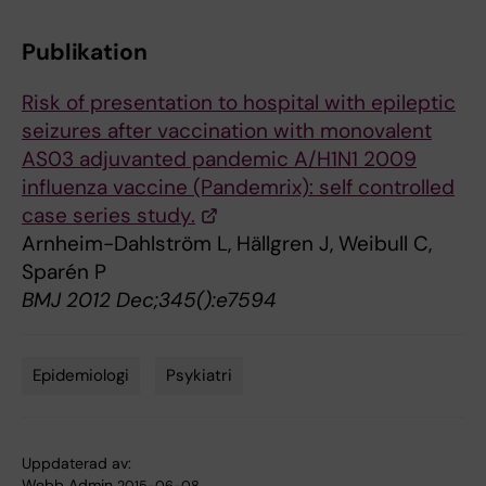
Publikation
Risk of presentation to hospital with epileptic
seizures after vaccination with monovalent
AS03 adjuvanted pandemic A/H1N1 2009
influenza vaccine (Pandemrix): self controlled
case series study.
Arnheim-Dahlström L, Hällgren J, Weibull C,
Sparén P
BMJ 2012 Dec;345():e7594
Epidemiologi
Psykiatri
Tags
Uppdaterad av:
Webb Admin