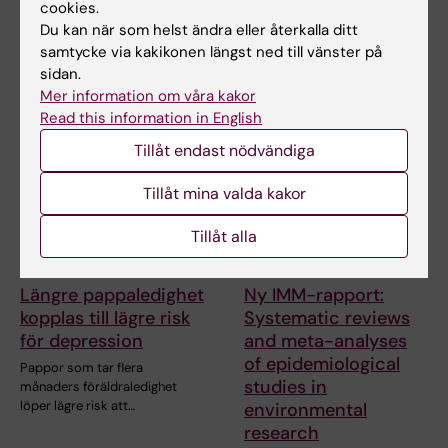
cookies.
Tiden som tonåringar
Varje år delar Astma- och
Du kan när som helst ändra eller återkalla ditt
spenderar på sociala medier
Allergiförbundets
samtycke via kakikonen längst ned till vänster på
kunde inte kopplas till…
Forskningsfond ut Kerstin…
sidan.
Mer information om våra kakor
Read this information in English
Tillåt endast nödvändiga
Tillåt mina valda kakor
Tillåt alla
18 jun 2026
11 jun 2026
Längre pappaledighet
Ny IMM-rapport:
kopplas till lägre risk
Systematic reviews
för depression
and meta-analyses
of epidemiological
Pappor som tar flera
studies in
månaders föräldraledighet
löper lägre risk att…
environmental
research