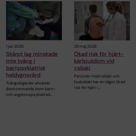
1 jun 2026
29 maj 2026
Skärpt lag minskade
Ökad risk för hjärt-
inte tvång i
kärlsjukdom vid
barnpsykiatrisk
celiaki
heldygnsvård
Personer med celiaki och
hudceliaki har en något ökad
Tvångsåtgärder används
risk för hjärt-…
återkommande inom barn-
och ungdomspsykiatrisk…