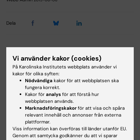
2015-06-08
Dela
Relaterade artiklar
Vi använder kakor (cookies)
På Karolinska Institutets webbplats använder vi
kakor för olika syften:
Nödvändiga
kakor för att webbplatsen ska
fungera korrekt.
Kakor för
analys
för att förstå hur
webbplatsen används.
Marknadsföringskakor
för att visa och spåra
21 jul 2026
2 jul 2026
relevant innehåll och annonser från externa
Sociala medier i
Stipendium för
plattformar.
tonåren ökade inte
studie om risk för
Viss information kan överföras till länder utanför EU.
risken för psykisk
astma hos spädbarn
Genom att samtycka godkänner du att vi sparar
ohälsa
efter RSV-infektion