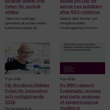
tonåren ökade inte
studie om risk för
risken för psykisk
astma hos spädbarn
ohälsa
efter RSV-infektion
Tiden som tonåringar
Varje år delar Astma- och
spenderar på sociala medier
Allergiförbundets
kunde inte kopplas till…
Forskningsfond ut Kerstin…
17 jun 2026
11 jun 2026
Pär Nordlund tilldelas
Ny IMM-rapport:
Priset för innovation
Systematic reviews
och nyttiggörande
and meta-analyses
2026
of epidemiological
studies in
Pär Nordlund är en