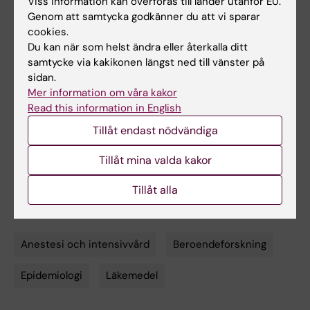
Viss information kan överföras till länder utanför EU.
Svenska Läkaresällskapet and Region
Genom att samtycka godkänner du att vi sparar
cookies.
Stockholm.
Du kan när som helst ändra eller återkalla ditt
samtycke via kakikonen längst ned till vänster på
sidan.
Publikation
Mer information om våra kakor
“
Opioid use after intensive care: a nationwide
Read this information in English
cohort study
,” Erik von Oelreich, Mikael
Tillåt endast nödvändiga
Eriksson, Karl-Fredrik Sjölund, Andrea
Discacciati, Emma Larsson, Anders Oldner,
Tillåt mina valda kakor
Critical Care Medicine, February 2, 2021, doi:
Tillåt alla
10.1097/CCM.0000000000004896
Anestesi och intensivvård
Beroendeforskning
Tags
Epidemiologi
Läkemedel