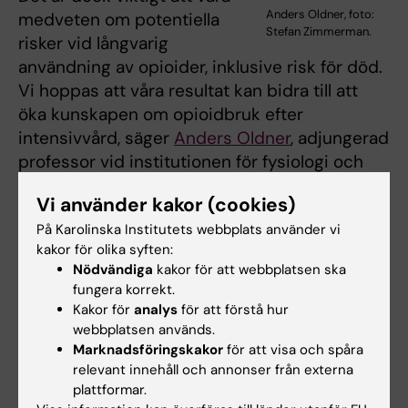
Anders Oldner, foto:
medveten om potentiella
Stefan Zimmerman.
risker vid långvarig
användning av opioider, inklusive risk för död.
Vi hoppas att våra resultat kan bidra till att
öka kunskapen om opioidbruk efter
intensivvård, säger
Anders Oldner
, adjungerad
professor vid institutionen för fysiologi och
farmakologi vid Karolinska Institutet och
Vi använder kakor (cookies)
studiens sistaförfattare.
På Karolinska Institutets webbplats använder vi
Resultaten presenteras den 2:a februari på
kakor för olika syften:
Nödvändiga
kakor för att webbplatsen ska
konferensen 2021 Critical Care Congress som
fungera korrekt.
arrangeras av Society of Critical Care
Kakor för
analys
för att förstå hur
Medicine i USA.
webbplatsen används.
Marknadsföringskakor
för att visa och spåra
Forskningen har finansierats av The European
relevant innehåll och annonser från externa
Society of Intensive Care Medicine,
plattformar.
Carnegiestiftelsen, Karolinska Institutet,