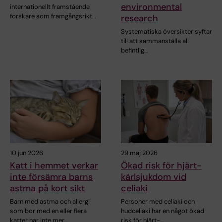
environmental
internationellt framstående
forskare som framgångsrikt…
research
Systematiska översikter syftar
till att sammanställa all
befintlig…
10 jun 2026
29 maj 2026
Katt i hemmet verkar
Ökad risk för hjärt-
inte försämra barns
kärlsjukdom vid
astma på kort sikt
celiaki
Barn med astma och allergi
Personer med celiaki och
som bor med en eller flera
hudceliaki har en något ökad
katter har inte mer…
risk för hjärt-…