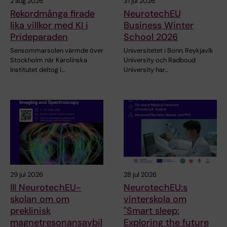
2 aug 2026
31 jul 2026
Rekordmånga firade
NeurotechEU
lika villkor med KI i
Business Winter
Prideparaden
School 2026
Sensommarsolen värmde över
Universitetet i Bonn, Reykjavík
Stockholm när Karolinska
University och Radboud
Institutet deltog i…
University har…
29 jul 2026
28 jul 2026
III NeurotechEU-
NeurotechEU:s
skolan om om
vinterskola om
preklinisk
"Smart sleep:
magnetresonansavbil
Exploring the future