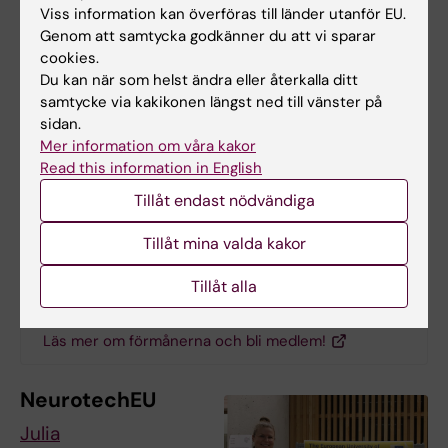
Swedish Society for Neuroscience –
Viss information kan överföras till länder utanför EU.
Genom att samtycka godkänner du att vi sparar
SSFN
cookies.
Åsa Konradsson Geuken, docent vid Uppsala
Du kan när som helst ändra eller återkalla ditt
samtycke via kakikonen längst ned till vänster på
universitet och tillträdande ordförande för
sidan.
SSFN (Svenska Sällskapet för
Mer information om våra kakor
Neurovetenskap), besökte oss och
Read this information in English
informerade besökare och forskare om
Tillåt endast nödvändiga
verksamheten.
Tillåt mina valda kakor
SSFN medlemsförmåner
Tillåt alla
Läs mer om förmånerna och bli medlem!
NeurotechEU
Julia