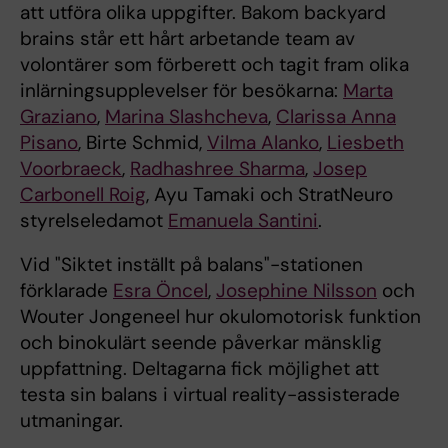
att utföra olika uppgifter. Bakom backyard
brains står ett hårt arbetande team av
volontärer som förberett och tagit fram olika
inlärningsupplevelser för besökarna:
Marta
Graziano
,
Marina Slashcheva
,
Clarissa Anna
Pisano
, Birte Schmid,
Vilma Alanko
,
Liesbeth
Voorbraeck
,
Radhashree Sharma
,
Josep
Carbonell Roig
, Ayu Tamaki och StratNeuro
styrelseledamot
Emanuela Santini
.
Vid "Siktet inställt på balans"-stationen
förklarade
Esra Öncel
,
Josephine Nilsson
och
Wouter Jongeneel hur okulomotorisk funktion
och binokulärt seende påverkar mänsklig
uppfattning. Deltagarna fick möjlighet att
testa sin balans i virtual reality-assisterade
utmaningar.