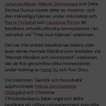
Johanna Mayer
,
Makoto Shimozawa
och Delia
Denisa Dunca visade delar av musens- och
den mänskliga hjärnan under mikroskop och
Pierre Fontanel
och
Laurence Picton
lät
besökare virtuellt utforska nervsystemet i en
zebrafisk vid "Titta inuti hjärnan"-stationen.
Det var inte enbart besökarnas balans utan
även deras mentala tillstånd som testades vid
"Mentalt tillstånd och minnestest"-stationen,
där de fick genomföra olika minnestester,
under ledning av
Hong Xu
och Yuxi Zhou.
Vid stationen "Genitik och huvudvärk"
uppmuntrade
Felicia Jennysdotter
Olofsgård
och Christina
Christodoulopou både unga och äldre
besökare att utföra rutinexperiment som ofta