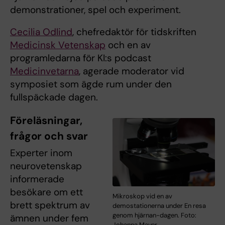
demonstrationer, spel och experiment.
Cecilia Odlind
, chefredaktör för tidskriften
Medicinsk Vetenskap
och en av
programledarna för KI:s podcast
Medicinvetarna
, agerade moderator vid
symposiet som ägde rum under den
fullspäckade dagen.
Föreläsningar,
frågor och svar
Experter inom
neurovetenskap
informerade
besökare om ett
Mikroskop vid en av
brett spektrum av
demostationerna under En resa
genom hjärnan-dagen. Foto:
ämnen under fem
Johanna Mayer