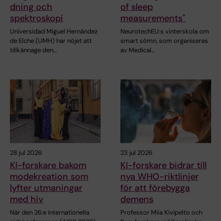
dning och
of sleep
spektroskopi
measurements"
Universidad Miguel Hernández
NeurotechEU:s vinterskola om
de Elche (UMH) har nöjet att
smart sömn, som organiseras
tillkännage den…
av Medical…
28 jul 2026
23 jul 2026
KI-forskare bakom
KI-forskare bidrar till
modekreation som
nya WHO-riktlinjer
lyfter utmaningar
för att förebygga
med hiv
demens
När den 26:e internationella
Professor Miia Kivipelto och