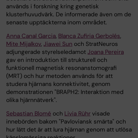
används i forskning kring genetisk
klusterhuvudvärk. De informerade även om de
senaste upptäckterna inom området.
Anna Canal Garcia
,
Blanca Zufiria Gerbolés
,
Mite Mijalkov
,
Jiawei Sun
och StratNeuros
adjungerade styrelseledamot
Joana Pereira
gav en introduktion till strukturell och
funktionell magnetisk resonanstomografi
(MRT) och hur metoden används för att
studera hjärnans konnektivitet, genom
demonstrationen "BRAPH2: Interaktion med
olika hjärnnätverk".
Sebastian Blomé
och
Livia Rühr
visade
innebörden bakom "Pavloviansk smärta" och
hur lätt det är att lura hjärnan genom att utlösa
känslomässiga reaktioner.