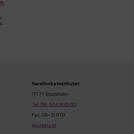
ch
t
så…
Karolinska Institutet
171 77 Stockholm
Tel: 08-524 800 00
Fax: 08-31 11 01
Kontakta KI