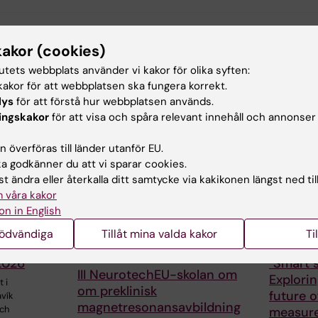
kakor (cookies)
tutets webbplats använder vi kakor för olika syften:
akor för att webbplatsen ska fungera korrekt.
ade artiklar
lys
för att förstå hur webbplatsen används.
ingskakor
för att visa och spåra relevant innehåll och annonser
 överföras till länder utanför EU.
 godkänner du att vi sparar cookies.
t ändra eller återkalla ditt samtycke via kakikonen längst ned til
 våra kakor
on in English
28 jul 2026
chEU
Neurote
nödvändiga
Tillåt mina valda kakor
Ti
s Winter
vinters
29 jul 2026
2026
"Smart s
III NeurotechEU-skolan om
Explorin
 i
om preklinisk
future o
avík
magnetresonansavbildning
och
measur