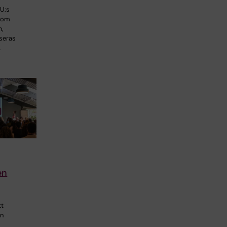
U:s
a om
,
seras
…
en
tt
en