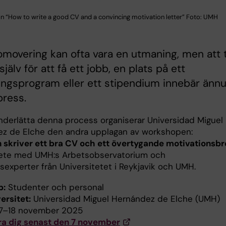
 “How to write a good CV and a convincing motivation letter” Foto: UMH
omovering kan ofta vara en utmaning, men att 
jälv för att få ett jobb, en plats på ett
ingsprogram eller ett stipendium innebär änn
press.
underlätta denna process organiserar Universidad Miguel
z de Elche den andra upplagan av workshopen:
 skriver ett bra CV och ett övertygande motivationsbr
ete med UMH:s Arbetsobservatorium och
sexperter från Universitetet i Reykjavik och UMH.
p:
Studenter och personal
ersitet:
Universidad Miguel Hernández de Elche (UMH)
7–18 november 2025
ra dig senast den 7 november