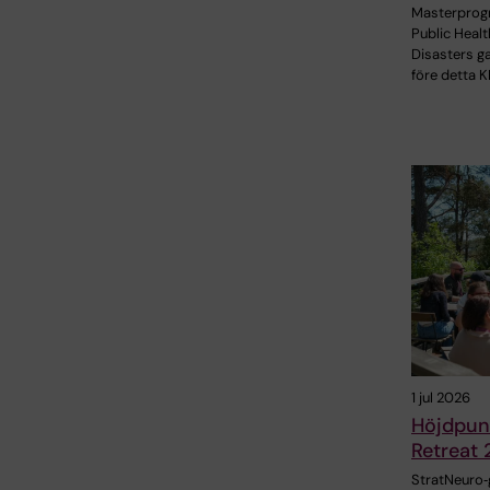
Masterpro
Public Healt
Disasters g
före detta K
1 jul 2026
Höjdpunk
Retreat
StratNeuro