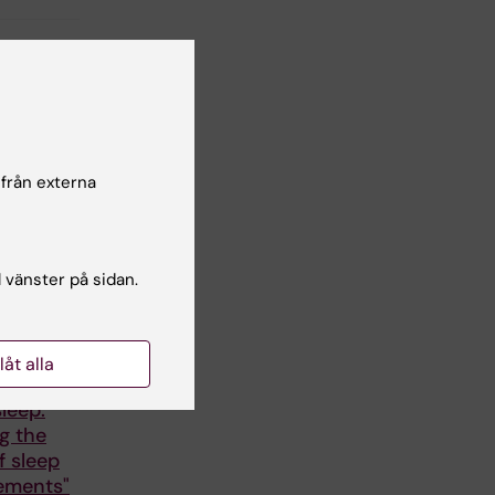
 från externa
l vänster på sidan.
chEU:s
llåt alla
kola om
leep:
g the
f sleep
ements"