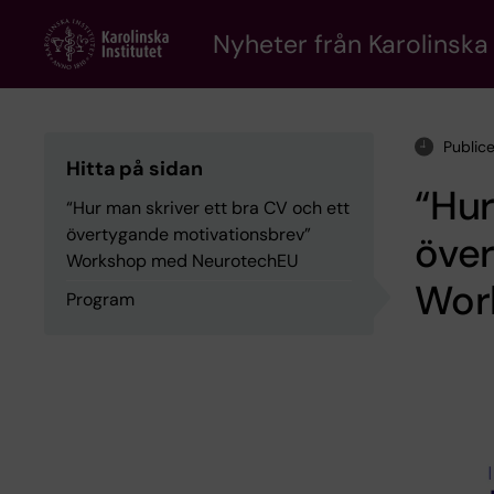
Skip
to
Nyheter från Karolinska 
main
content
Public
Hitta på sidan
“Hur
“Hur man skriver ett bra CV och ett
övertygande motivationsbrev”
öve
Workshop med NeurotechEU
Wor
Program