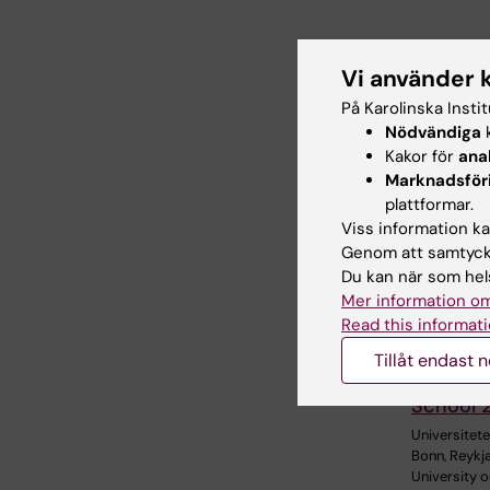
Dela
Vi använder 
På Karolinska Insti
Nödvändiga
k
Relater
Kakor för
ana
Marknadsför
plattformar.
Viss information kan
Genom att samtycka
Du kan när som hels
Mer information om
Read this informati
31 jul 2026
Neurote
Tillåt endast 
Busines
School 
Universitetet
Bonn, Reykj
University 