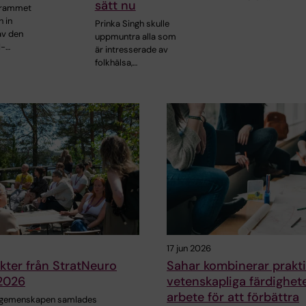
sätt nu
grammet
h in
Prinka Singh skulle
av den
uppmuntra alla som
I-…
är intresserade av
folkhälsa,…
17 jun 2026
ter från StratNeuro
Sahar kombinerar prakt
 2026
vetenskapliga färdigheter
arbete för att förbättra
‑gemenskapen samlades