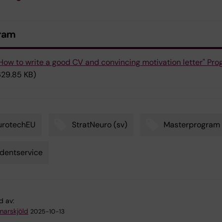
ram
How to write a good CV and convincing motivation letter" Pr
629.85 KB)
urotechEU
StratNeuro (sv)
Masterprogram
dentservice
d av:
arskjöld
2025-10-13