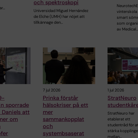
och spektroskopi
NeurotechE
ar…
Universidad Miguel Hernández
vinterskol
de Elche (UMH) har nöjet att
smart sömn
tillkännage den…
som organi
av Medical
7 jul 2026
1 jul 2026
9-
Prinka förstår
StratNeuro
n sporrade
hälsokriser på ett
studentkår
Daniels att
mer
StratNeuro har
 mer om
sammankopplat
etablerat ett
studentråd för a
a
och
stärka koppling
ofer
systembsaserat
mellan…