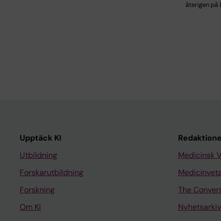
återigen på 
Upptäck KI
Redaktione
Utbildning
Medicinsk 
Forskarutbildning
Medicinvet
Forskning
The Conver
Om KI
Nyhetsarkiv