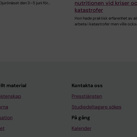
nutritionen vid kriser o
Djurönäset den 3–5 juni för…
katastrofer
Hon hade praktisk erfarenhet av at
arbeta i katastrofer men ville ock
llt material
Kontakta oss
Vetenskap
Presstjänsten
arna
Studiedeltagare sökes
sation
På gång
et
Kalender