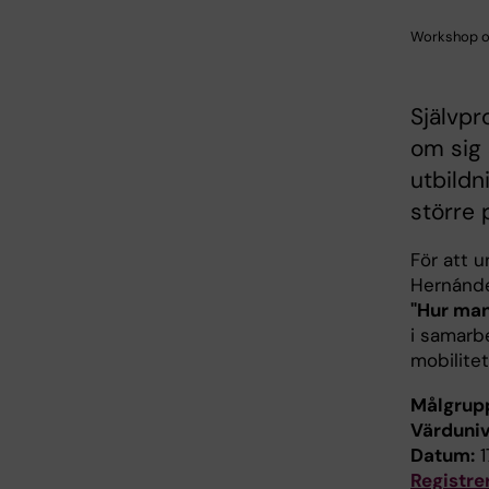
Workshop on
Självpr
om sig s
utbildn
större 
För att 
Hernánde
"Hur man
i samarb
mobilitet
Målgrup
Värduniv
Datum:
1
Registre