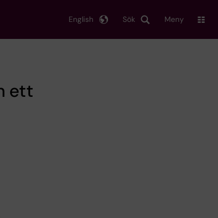
English
Sök
Meny
h ett