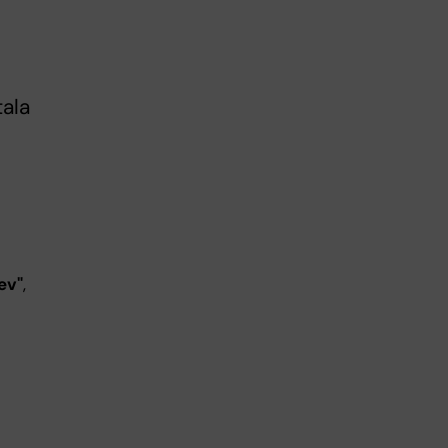
tala
u
ev"
,