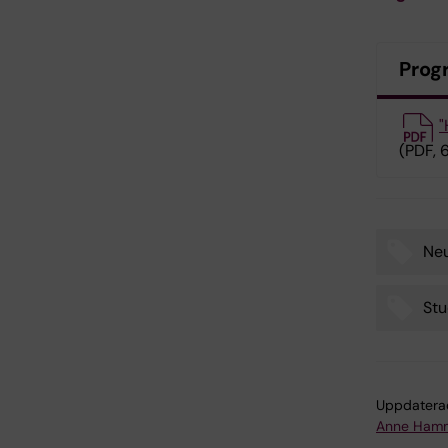
Prog
"
(PDF, 
Ne
Tags
Stu
Uppdatera
Anne Hamm