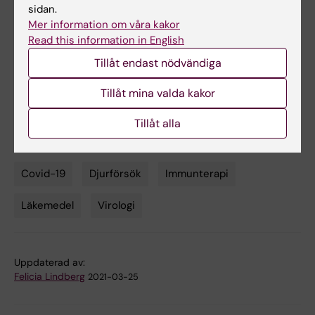
Gasparo et al.
Nature
, online 25 mars 2021, doi:
sidan.
10.1038/s41586-021-03461-y.
Mer information om våra kakor
Read this information in English
Tillåt endast nödvändiga
Länkar
Tillåt mina valda kakor
Populärvetenskapligt tema: Covid-19
Tillåt alla
Covid-19
Djurförsök
Immunterapi
Tags
Läkemedel
Virologi
Uppdaterad av:
Felicia Lindberg
2021-03-25