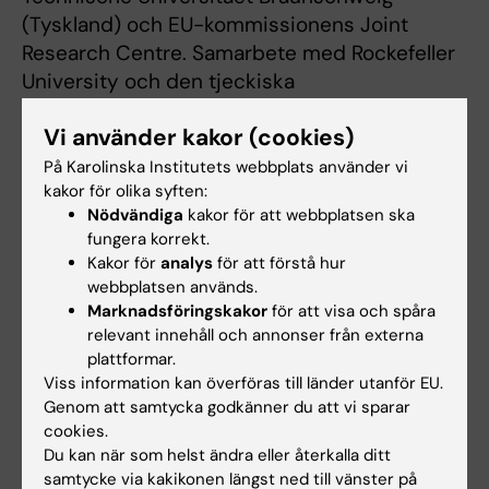
(Tyskland) och EU-kommissionens Joint
Research Centre. Samarbete med Rockefeller
University och den tjeckiska
vetenskapsakademin var avgörande för att
Vi använder kakor (cookies)
bevisa den bispecifika antikroppens
effektivitet. Se den vetenskapliga artikeln för
På Karolinska Institutets webbplats använder vi
kakor för olika syften:
information om patent och potentiella
Nödvändiga
kakor för att webbplatsen ska
intressekonflikter.
fungera korrekt.
Kakor för
analys
för att förstå hur
Denna nyhetsartikel är baserad på
webbplatsen används.
ett
pressmeddelande
från Institute for
Marknadsföringskakor
för att visa och spåra
Research in Biomedicine.
relevant innehåll och annonser från externa
plattformar.
Viss information kan överföras till länder utanför EU.
Publikation
Genom att samtycka godkänner du att vi sparar
cookies.
"Bispecific IgG neutralizes SARS-CoV-2
Du kan när som helst ändra eller återkalla ditt
variants and prevents escape in mice"
. De
samtycke via kakikonen längst ned till vänster på