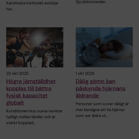
Sju doktorander…
Karolinska Institutet avslöjar
hur…
23 okt 2025
1 okt 2025
Högre jämställdhet
Dålig sömn kan
kopplas till bättre
påskynda hjärnans
fysisk kapacitet
åldrande
globalt
Personer som sover dåligt är
mer benägna att ha hjärnor
Konditionen hos vuxna varierar
som ser äldre ut…
tydligt mellan länder och är
starkt kopplad…