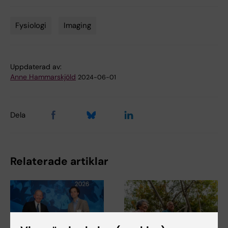
Fysiologi
Imaging
Tags
Uppdaterad av:
Anne Hammarskjöld
2024-06-01
Dela
Relaterade artiklar