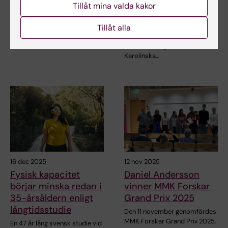
Tillåt mina valda kakor
Nilsson-priset 2026
unga patienter med
Wilsons sjukdom
Stiftelsen Lennart Nilsson
Tillåt alla
Award delar årligen ut ett pris
En ny studie vid Karolinska
till en person…
Universitetssjukhuset och
Karolinska…
16 dec 2025
12 nov 2025
Fysisk kapacitet
Daniel Andersson
börjar minska redan i
vinner MMK Forskar
35-årsåldern enligt
Grand Prix 2025
långtidsstudie
Den 11 november genomfördes
MMK Forskar Grand Prix 2025.
En 47 år lång svensk studie vid