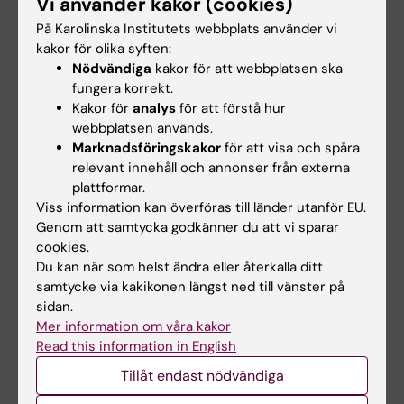
Vi använder kakor (cookies)
På Karolinska Institutets webbplats använder vi
kakor för olika syften:
5 jun 2026
27 maj 2026
Nödvändiga
kakor för att webbplatsen ska
David Marlevis KI-
God kondition tidigt
fungera korrekt.
projekt på IVA:s lista
kopplas till friskare
Kakor för
analys
för att förstå hur
över forskning med
kärl
webbplatsen används.
genomslag 2026
Personer med god kondition i
Marknadsföringskakor
för att visa och spåra
30–50-årsåldern har mer
David Marlevis forskning om
relevant innehåll och annonser från externa
elastiska artärer när…
ny bildteknik för
plattformar.
blodtrycksmätning har…
Viss information kan överföras till länder utanför EU.
Genom att samtycka godkänner du att vi sparar
cookies.
Du kan när som helst ändra eller återkalla ditt
samtycke via kakikonen längst ned till vänster på
sidan.
Mer information om våra kakor
Read this information in English
Tillåt endast nödvändiga
6 feb 2026
7 jan 2026
Nominera till Lennart
Småkärlssjukdom hos