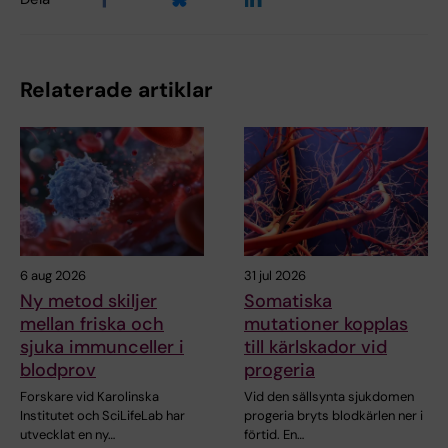
Relaterade artiklar
6 aug 2026
31 jul 2026
Ny metod skiljer
Somatiska
mellan friska och
mutationer kopplas
sjuka immunceller i
till kärlskador vid
blodprov
progeria
Forskare vid Karolinska
Vid den sällsynta sjukdomen
Institutet och SciLifeLab har
progeria bryts blodkärlen ner i
utvecklat en ny…
förtid. En…