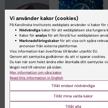
Vi använder kakor (cookies)
På Karolinska Institutets webbplats använder vi kakor för o
Nödvändiga
kakor för att webbplatsen ska fungera k
4 jun 2026
3 jun 2026
Kakor för
analys
för att förstå hur webbplatsen anv
Övervakning av
Stort anslag för
Marknadsföringskakor
för att visa och spåra releva
hjärtrytm i mobilen
forskning om hur
annonser från externa plattformar.
kan spara
viktpendling påverkar
Viss information kan överföras till länder utanför EU.
vårdresurser
hjärt- och kärlhälsan
Genom att samtycka godkänner du att vi sparar cookies.
Du kan när som helst ändra eller återkalla ditt samtycke v
Undersökning av hjärtrytmen i
Mikael Rydén, professor vid
hemmet med en smartphone
institutionen för medicin,
längst ned till vänster på sidan.
kan spara betydande…
Huddinge,…
Mer information om våra kakor
Read this information in English
Tillåt endast nödvändiga
Tillåt mina valda kakor
Tillåt alla