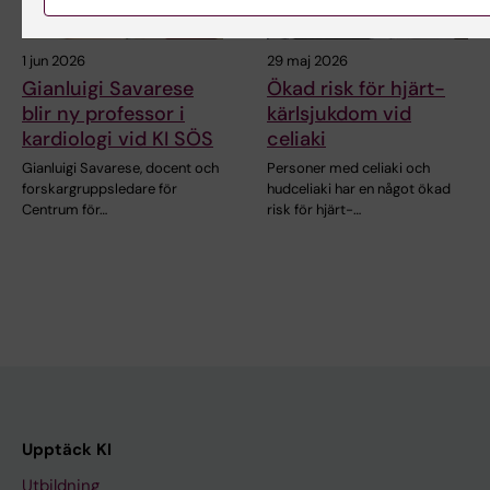
1 jun 2026
29 maj 2026
Gianluigi Savarese
Ökad risk för hjärt-
blir ny professor i
kärlsjukdom vid
kardiologi vid KI SÖS
celiaki
Gianluigi Savarese, docent och
Personer med celiaki och
forskargruppsledare för
hudceliaki har en något ökad
Centrum för…
risk för hjärt-…
Upptäck KI
Utbildning