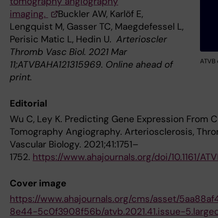
tomography angiography
imaging.
Buckler AW, Karlöf E,
Lengquist M, Gasser TC, Maegdefessel L,
Perisic Matic L, Hedin U.
Arterioscler
Thromb Vasc Biol. 2021 Mar
ATVB c
11;ATVBAHA121315969. Online ahead of
print.
Editorial
Wu C, Ley K. Predicting Gene Expression From
Tomography Angiography. Arteriosclerosis, Thro
Vascular Biology. 2021;41:1751–
1752.
https://www.ahajournals.org/doi/10.1161/AT
Cover image
https://www.ahajournals.org/cms/asset/5aa88af
8e44-5c0f3908f56b/atvb.2021.41.issue-5.largec