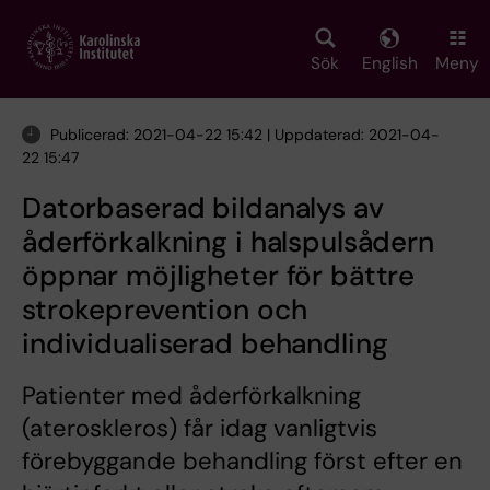
Skip
to
main
Sök
English
Meny
content
Publicerad: 2021-04-22 15:42 | Uppdaterad: 2021-04-
22 15:47
Datorbaserad bildanalys av
åderförkalkning i halspulsådern
öppnar möjligheter för bättre
strokeprevention och
individualiserad behandling
Patienter med åderförkalkning
(ateroskleros) får idag vanligtvis
förebyggande behandling först efter en