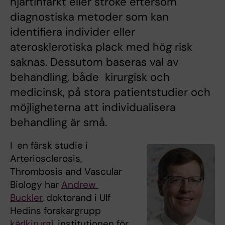
hjärtinfarkt eller stroke eftersom
diagnostiska metoder som kan
identifiera individer eller
aterosklerotiska plack med hög risk
saknas. Dessutom baseras val av
behandling, både kirurgisk och
medicinsk, på stora patientstudier och
möjligheterna att individualisera
behandling är små.
I en färsk studie i
Arteriosclerosis,
Thrombosis and Vascular
Biology har
Andrew
Buckler
, doktorand i Ulf
Hedins forskargrupp
kärlkirurgi
, institutionen för