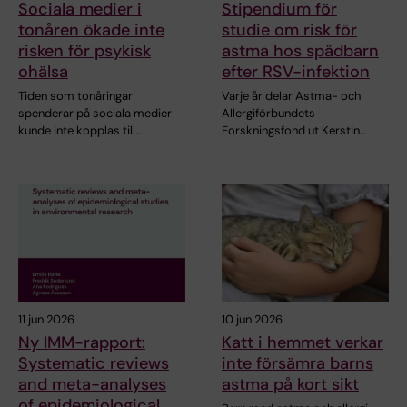
Sociala medier i
Stipendium för
tonåren ökade inte
studie om risk för
risken för psykisk
astma hos spädbarn
ohälsa
efter RSV-infektion
Tiden som tonåringar
Varje år delar Astma- och
spenderar på sociala medier
Allergiförbundets
kunde inte kopplas till…
Forskningsfond ut Kerstin…
11 jun 2026
10 jun 2026
Ny IMM-rapport:
Katt i hemmet verkar
Systematic reviews
inte försämra barns
and meta-analyses
astma på kort sikt
of epidemiological