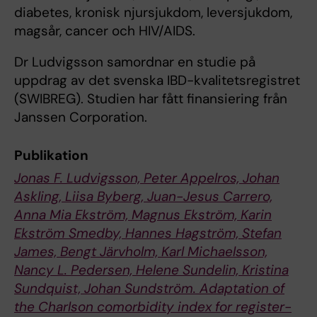
diabetes, kronisk njursjukdom, leversjukdom,
magsår, cancer och HIV/AIDS.
Dr Ludvigsson samordnar en studie på
uppdrag av det svenska IBD-kvalitetsregistret
(SWIBREG). Studien har fått finansiering från
Janssen Corporation.
Publikation
Jonas F. Ludvigsson, Peter Appelros, Johan
Askling, Liisa Byberg, Juan-Jesus Carrero,
Anna Mia Ekström, Magnus Ekström, Karin
Ekström Smedby, Hannes Hagström, Stefan
James, Bengt Järvholm, Karl Michaelsson,
Nancy L. Pedersen, Helene Sundelin, Kristina
Sundquist, Johan Sundström.
Adaptation of
the Charlson comorbidity index for register-