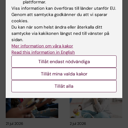
plattformar.
Uppdaterad av:
Viss information kan överföras till länder utanför EU.
Gunilla Sonnebring
2021-01-14
Genom att samtycka godkänner du att vi sparar
Innehållsgranskare:
cookies.
Gunilla Sonnebring
Du kan när som helst ändra eller återkalla ditt
samtycke via kakikonen längst ned till vänster på
sidan.
Dela
Mer information om våra kakor
Read this information in English
Tillåt endast nödvändiga
Relaterade artiklar
Tillåt mina valda kakor
Tillåt alla
21 jul 2026
2 jul 2026