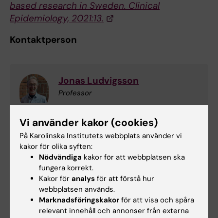
based research in Sweden. Clinical
Epidemiology, 2021:13.
Kontaktperson
Jonas Ludvigsson
Professor
Telefon:
Vi använder kakor (cookies)
+46852482262
E-post:
På Karolinska Institutets webbplats använder vi
jonas.ludvigsson@ki.se
kakor för olika syften:
Nödvändiga
kakor för att webbplatsen ska
fungera korrekt.
Kakor för
analys
för att förstå hur
Biostatistik
Epidemiologi
Registerforskning
webbplatsen används.
Tags
Marknadsföringskakor
för att visa och spåra
relevant innehåll och annonser från externa