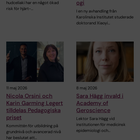
ogi
hudceliaki har en något ökad
risk för hjärt-…
I en ny avhandling från
Karolinska Institutet studerade
doktorand Xiaoyi…
11 maj 2026
8 maj 2026
Nicola Orsini och
Sara Hägg invald i
Karin Garming Legert
Academy of
tilldelas Pedagogiska
Geroscience
priset
Lektor Sara Hägg vid
institutionen för medicinsk
Kommittén för utbildning på
epidemiologi och…
grundnivå och avancerad nivå
har beslutat att…