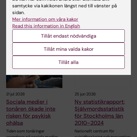
samtycke via kakikonen längst ned till vänster på
Dela
sidan.
Mer information om våra kakor
Read this information in English
Tillåt endast nödvändiga
Relaterade artiklar
Tillåt mina valda kakor
Tillåt alla
21 jul 2026
25 jun 2026
Sociala medier i
Ny statistikrapport:
tonåren ökade inte
Självmordsstatistik
risken för psykisk
för Stockholms län
ohälsa
2010–2024
Tiden som tonåringar
Nationellt centrum för
spenderar på sociala medier
suicidforskning och prevention