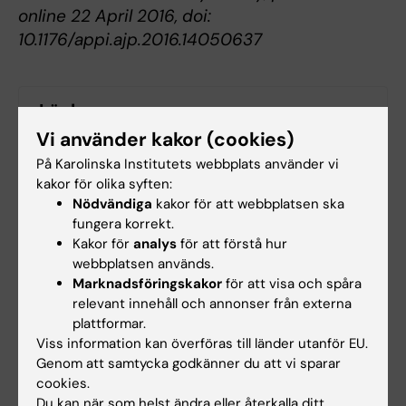
online 22 April 2016, doi:
10.1176/appi.ajp.2016.14050637
Länkar
Vi använder kakor (cookies)
Vårt pressmeddelande om studien
På Karolinska Institutets webbplats använder vi
kakor för olika syften:
Nödvändiga
kakor för att webbplatsen ska
fungera korrekt.
Beroendeforskning
Psykiatri
Kakor för
analys
för att förstå hur
Tags
webbplatsen används.
Psykossjukdomar
Suicidforskning
Marknadsföringskakor
för att visa och spåra
relevant innehåll och annonser från externa
plattformar.
Viss information kan överföras till länder utanför EU.
Uppdaterad av:
Genom att samtycka godkänner du att vi sparar
Webb Admin
2016-05-13
cookies.
Du kan när som helst ändra eller återkalla ditt