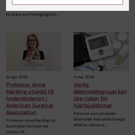
läkemedlet endoxifen minskar
Pär Nordlund är en
brösttätheten i…
internationellt framstående
forskare som framgångsrikt…
24 apr 2026
4 mar 2026
Professor Anna
Vanlig
Martling utsedd till
läkemedelsgrupp kan
hedersledamot i
öka risken för
American Surgical
hjärtsjukdomar
Association
Personer som använder
läkemedel med antikolinerga
Professor Anna Martling vid
effekter, inklusive…
Karolinska Institutet har
utsetts till…