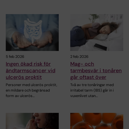
5 feb 2026
2 feb 2026
Ingen ökad risk för
Mag- och
ändtarmscancer vid
tarmbesvär i tonåren
ulcerös proktit
går oftast över
Personer med ulcerös proktit,
Två av tre tonåringar med
en mildare och begränsad
irritabel tarm (IBS) går in i
form av ulcerös…
vuxenlivet utan…