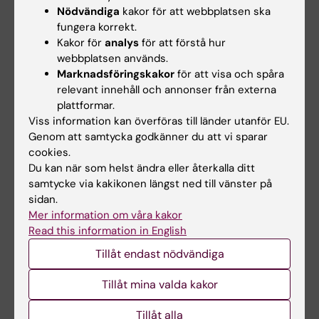
Nödvändiga
kakor för att webbplatsen ska
fungera korrekt.
Kakor för
analys
för att förstå hur
Dela
webbplatsen används.
Marknadsföringskakor
för att visa och spåra
relevant innehåll och annonser från externa
Relaterade artiklar
plattformar.
Viss information kan överföras till länder utanför EU.
Genom att samtycka godkänner du att vi sparar
cookies.
Du kan när som helst ändra eller återkalla ditt
samtycke via kakikonen längst ned till vänster på
sidan.
Mer information om våra kakor
Read this information in English
17 jun 2026
4 maj 2026
Tillåt endast nödvändiga
Pär Nordlund tilldelas
Ny behandling med
Priset för innovation
färre biverkningar
Tillåt mina valda kakor
och nyttiggörande
minskade brösttäthet
2026
Låga doser av det potentiella
Tillåt alla