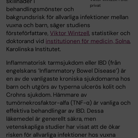
skillnader i
privat
behandlingsmönster och
bakgrundsrisk för allvarliga infektioner mellan
vuxna och barn, säger studiens
försteförfattare,
Viktor Wintzell
, statistiker och
doktorand vid
institutionen för medicin, Solna
,
Karolinska Institutet.
Inflammatorisk tarmsjukdom eller IBD (från
engelskans ’Inflammatory Bowel Disease’) är
en av de vanligaste kroniska sjukdomarna hos
barn och utgörs av typerna ulcerös kolit och
Crohns sjukdom.
Hämmare av
tumörnekrosfaktor-alfa (TNF-α) är vanliga och
effektiva behandlingar av IBD. Dessa
läkemedel är generellt säkra, men
vetenskapliga studier har visat att de ökar
risken för allvarliga infektioner hos vuxna