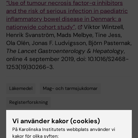
“Use of tumour necrosis factor-α inhibitors
and the risk of serious infection in paediatric
inflammatory bowel disease in Denmark: a
nationwide cohort study”,
Viktor Wintzell,
Henrik Svanström, Mads Melbye, Tine Jess,
Ola Olén, Jonas F. Ludvigsson, Björn Pasternak,
The Lancet Gastroenterology & Hepatology
,
online 4 september 2019, doi: 10.1016/S2468-
1253(19)30266-3.
Läkemedel
Mag- och tarmsjukdomar
Tags
Registerforskning
Vi använder kakor (cookies)
Uppdaterad av:
På Karolinska Institutets webbplats använder vi
Felicia Lindberg
2019-10-09
kakor för olika syften: