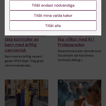
Tillåt endast nödvändiga
Tillåt mina valda kakor
Tillåt alla
5 aug 2026
2 aug 2026
Hög följsamhet trots
Rekordmånga firade
täta kontroller av
lika villkor med KI i
barn med ärftlig
Prideparaden
cancerrisk
Sensommarsolen värmde över
Stockholm när Karolinska
Barn med en ärftlig variant i
Institutet deltog i…
genen TP53 följer i hög grad
rekommenderade…