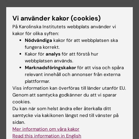
Vi använder kakor (cookies)
Biobank
Samverkan
Barncancer
Tags
På Karolinska Institutets webbplats använder vi
kakor för olika syften:
Cancer och onkologi
Nödvändiga
kakor för att webbplatsen ska
fungera korrekt.
Kakor för
analys
för att förstå hur
Uppdaterad av:
webbplatsen används.
Sabina Bossi Silva
2023-10-11
Marknadsföringskakor
för att visa och spåra
relevant innehåll och annonser från externa
plattformar.
Viss information kan överföras till länder utanför EU.
Dela
Genom att samtycka godkänner du att vi sparar
cookies.
Du kan när som helst ändra eller återkalla ditt
samtycke via kakikonen längst ned till vänster på
Relaterade artiklar
sidan.
Mer information om våra kakor
Read this information in English