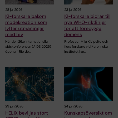
28 jul 2026
23 jul 2026
KI-forskare bakom
KI-forskare bidrar till
modekreation som
nya WHO-riktlinjer
lyfter utmaningar
för att förebygga
med hiv
demens
När den 26:e internationella
Professor Miia Kivipelto och
aidskonferensen (AIDS 2026)
flera forskare vid Karolinska
öppnar i Rio de…
Institutet har…
29 jun 2026
24 jun 2026
HELIX beviljas stort
Kunskapsöversikt om