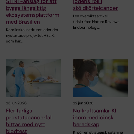
STINT-anslag för att
jodens roll i
bygga långsiktig
sköldkörtelcancer
ekosystemsplattform
I en översiktsartikel i
med Brasilien
tidskriften Nature Reviews
Endocrinology…
Karolinska Institutet leder det
nystartade projektet HELIX,
som har…
23 jun 2026
22 jun 2026
Fler farliga
Nu kraftsamlar KI
prostatacancerfall
inom medicinsk
hittas med nytt
beredskap
blodtest
KI gör en strategisk satsning