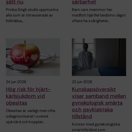
sätt nu
sårbarhet
Prinka Singh skulle uppmuntra
Barn vars mammor har
alla som är intresserade av
medfött hjärtfel bedöms något
folkhälsa,…
oftare ha svårigheter…
24 jun 2026
23 jun 2026
Hög risk för hjärt-
Kunskapsöversikt
kärlsjukdom vid
visar samband mellan
obesitas
gynekologisk smärta
och psykiatriska
Obesitas är vanligt men ofta
tillstånd
odiagnostiserat i svensk
sjukvård och kopplat…
Kvinnor med gynekologiska
smärttillstånd som