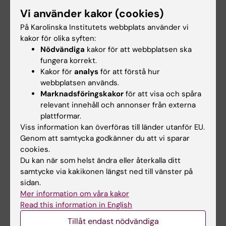
säger
Louise Lindberg
, doktorand vid
Vi använder kakor (cookies)
institutionen för Klinisk Vetenskap,
På Karolinska Institutets webbplats använder vi
Intervention och Teknik, Karolinska Institutet,
kakor för olika syften:
och en av studiens författare.
Nödvändiga
kakor för att webbplatsen ska
fungera korrekt.
Studierna har finansierats av Svenska
Kakor för
analys
för att förstå hur
Sällskapet för Medicinsk Forskning, Hjärt-
webbplatsen används.
Lungfonden, Frimurare Barnhuset,
Marknadsföringskakor
för att visa och spåra
Kronprinsessan Lovisas förening för
relevant innehåll och annonser från externa
plattformar.
Barnsjukvård, Thurings Stiftelse, Magnus
Viss information kan överföras till länder utanför EU.
Bergvalls Stiftelse, Sällskapet barnavård,
Genom att samtycka godkänner du att vi sparar
Stiftelsen Mjölkdroppen, Stiftelsen Samariten,
cookies.
Jerringfonden och Stiftelsen Solstickan.
Du kan när som helst ändra eller återkalla ditt
samtycke via kakikonen längst ned till vänster på
sidan.
Publikationer
Mer information om våra kakor
Read this information in English
”
Association of childhood obesity with risk of
Tillåt endast nödvändiga
early all-cause and cause-specific mortality: