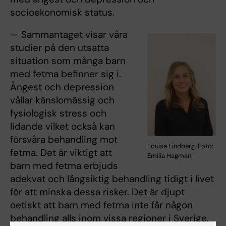
socioekonomisk status.
— Sammantaget visar våra
studier på den utsatta
situation som många barn
med fetma befinner sig i.
Ångest och depression
vållar känslomässig och
fysiologisk stress och
lidande vilket också kan
försvåra behandling mot
Louise Lindberg. Foto:
fetma. Det är viktigt att
Emilia Hagman.
barn med fetma erbjuds
adekvat och långsiktig behandling tidigt i livet
för att minska dessa risker. Det är djupt
oetiskt att barn med fetma inte får någon
behandling alls inom vissa regioner i Sverige,