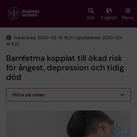
Skip
to
main
Sök
English
Meny
content
Publicerad: 2020-03-18 19:21 | Uppdaterad: 2020-03-
19 11:27
Barnfetma kopplat till ökad risk
för ångest, depression och tidig
död
Hitta på sidan