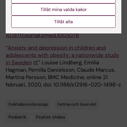
A Swedish prospective cohort study
.”
Tillåt mina valda kakor
Louise Lindberg, Pernilla Danielsson, Martina
Persson, Claude Marcus, Emilia Hagman, PLOS
Tillåt alla
Medicine, online 18 mars, 2020, doi:
10.1371/journal.pmed.1003078
“
Anxiety and depression in children and
adolescents with obesity: a nationwide study
in Sweden
,” Louise Lindberg, Emilia
Hagman, Pernilla Danielsson, Claude Marcus,
Martina Persson, BMC Medicine, online 21
februari, 2020, doi: 10.1186/s12916-020-1498-z
Folkhälsovetenskap
Fetma och övervikt
Tags
Pediatrik
Psykisk ohälsa