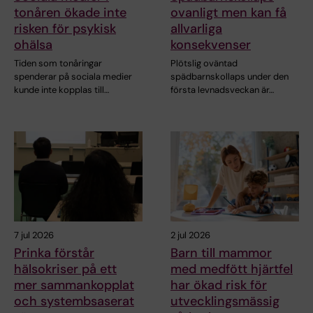
tonåren ökade inte
ovanligt men kan få
risken för psykisk
allvarliga
ohälsa
konsekvenser
Tiden som tonåringar
Plötslig oväntad
spenderar på sociala medier
spädbarnskollaps under den
kunde inte kopplas till…
första levnadsveckan är…
7 jul 2026
2 jul 2026
Prinka förstår
Barn till mammor
hälsokriser på ett
med medfött hjärtfel
mer sammankopplat
har ökad risk för
och systembsaserat
utvecklingsmässig