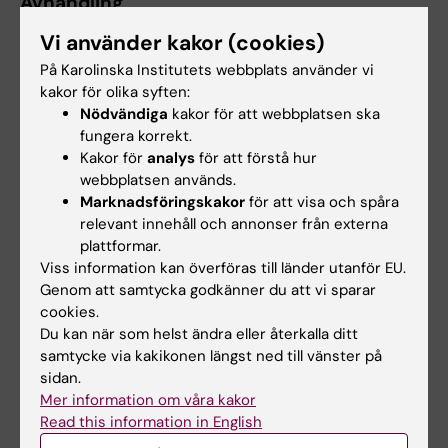
Avhandling
Severe COVID-19 and routine biomarker
Vi använder kakor (cookies)
patterns
På Karolinska Institutets webbplats använder vi
kakor för olika syften:
Nödvändiga
kakor för att webbplatsen ska
Endokrinologi
fungera korrekt.
Tags
Kakor för
analys
för att förstå hur
webbplatsen används.
Marknadsföringskakor
för att visa och spåra
Uppdaterad av:
relevant innehåll och annonser från externa
Lilian Pagrot
2024-09-10
plattformar.
Viss information kan överföras till länder utanför EU.
Genom att samtycka godkänner du att vi sparar
Dela
cookies.
Du kan när som helst ändra eller återkalla ditt
samtycke via kakikonen längst ned till vänster på
sidan.
Relaterade artiklar
Mer information om våra kakor
Read this information in English