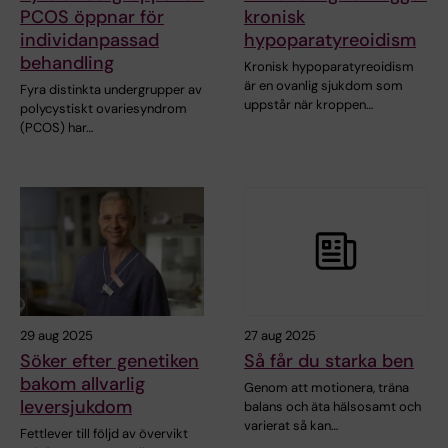
PCOS öppnar för
kronisk
individanpassad
hypoparatyreoidism
behandling
Kronisk hypoparatyreoidism
är en ovanlig sjukdom som
Fyra distinkta undergrupper av
uppstår när kroppen…
polycystiskt ovariesyndrom
(PCOS) har…
29 aug 2025
27 aug 2025
Söker efter genetiken
Så får du starka ben
bakom allvarlig
Genom att motionera, träna
leversjukdom
balans och äta hälsosamt och
varierat så kan…
Fettlever till följd av övervikt