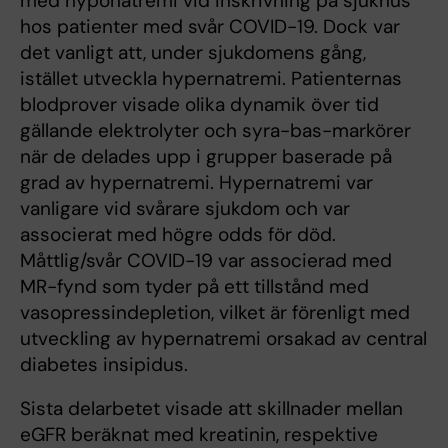
med hyponatremi vid inskrivning på sjukhus
hos patienter med svår COVID-19. Dock var
det vanligt att, under sjukdomens gång,
istället utveckla hypernatremi. Patienternas
blodprover visade olika dynamik över tid
gällande elektrolyter och syra-bas-markörer
när de delades upp i grupper baserade på
grad av hypernatremi. Hypernatremi var
vanligare vid svårare sjukdom och var
associerat med högre odds för död.
Måttlig/svår COVID-19 var associerad med
MR-fynd som tyder på ett tillstånd med
vasopressindepletion, vilket är förenligt med
utveckling av hypernatremi orsakad av central
diabetes insipidus.
Sista delarbetet visade att skillnader mellan
eGFR beräknat med kreatinin, respektive