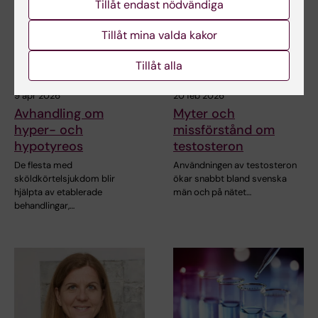
Tillåt endast nödvändiga
Tillåt mina valda kakor
Tillåt alla
9 apr 2026
20 feb 2026
Avhandling om
Myter och
hyper- och
missförstånd om
hypotyreos
testosteron
De flesta med
Användningen av testosteron
sköldkörtelsjukdom blir
ökar snabbt bland svenska
hjälpta av etablerade
män och på nätet…
behandlingar,…