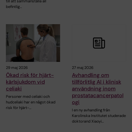
till att sammanställa all
befintlig…
29 maj 2026
27 maj 2026
Ökad risk för hjärt-
Avhandling om
kärlsjukdom vid
tillförlitlig AI i klinisk
celiaki
användning inom
prostatacancerpatol
Personer med celiaki och
ogi
hudceliaki har en något ökad
risk för hjärt-…
I en ny avhandling från
Karolinska Institutet studerade
doktorand Xiaoyi…