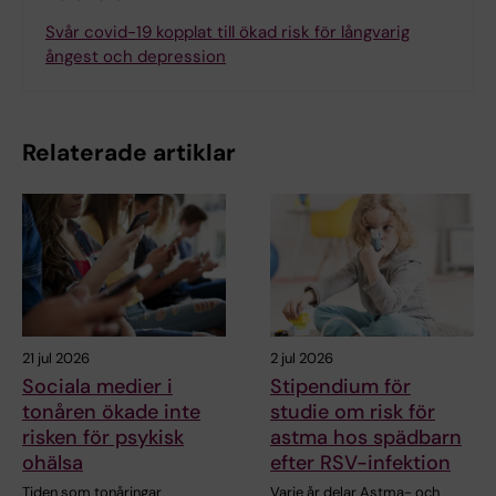
Svår covid-19 kopplat till ökad risk för långvarig
ångest och depression
Relaterade artiklar
21 jul 2026
2 jul 2026
Sociala medier i
Stipendium för
tonåren ökade inte
studie om risk för
risken för psykisk
astma hos spädbarn
ohälsa
efter RSV-infektion
Tiden som tonåringar
Varje år delar Astma- och