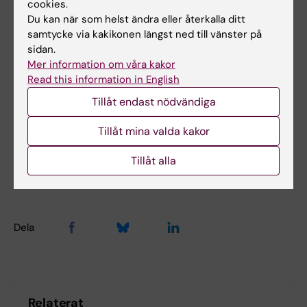
Helga Ask, Omid V. Ebrahimi, Unnur Anna
cookies.
Du kan när som helst ändra eller återkalla ditt
Valdimarsdóttir och Fang Fang,
The Lancet
samtycke via kakikonen längst ned till vänster på
Regional Health – Europe,
online 2 September
sidan.
2023, doi: 10.1016/j.lanepe.2023.100733
Mer information om våra kakor
Read this information in English
Tillåt endast nödvändiga
Epidemiologi
Tags
Tillåt mina valda kakor
Tillåt alla
Uppdaterad av:
Anna Björklund
2024-07-30
Dela
Relaterat