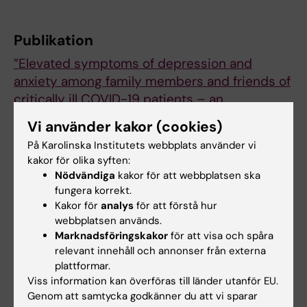
Publikation
”Elevated symptoms of depression and
anxiety among family members and friends of
critically ill COVID-19 patients – an
observational study of five cohorts across
Vi använder kakor (cookies)
four countries
”, Anikó Lovik, Juan González-
På Karolinska Institutets webbplats använder vi
Hijón, Asle Hoffart, Chloe Fawns-Ritchie,
kakor för olika syften:
Ingibjörg Magnúsdóttir, Li Lu, Anna Bára
Nödvändiga
kakor för att webbplatsen ska
Unnarsdóttir, Anna K. Kähler, Archie Campbell,
fungera korrekt.
Arna Hauksdóttir, Charilaos Chourpiliadis,
Kakor för
analys
för att förstå hur
webbplatsen används.
Daniel L. McCartney, Edda Björk Thordardóttir,
Marknadsföringskakor
för att visa och spåra
Emily E. Joyce, Emma M. Frans, Jóhanna
relevant innehåll och annonser från externa
Jakobsdóttir, Lill Trogstad, Ole A. Andreassen,
plattformar.
Per Magnus, Sverre Urnes Johnson,Patrick F.
Viss information kan överföras till länder utanför EU.
Sullivan, Thor Aspelund, David J. Porteous,
Genom att samtycka godkänner du att vi sparar