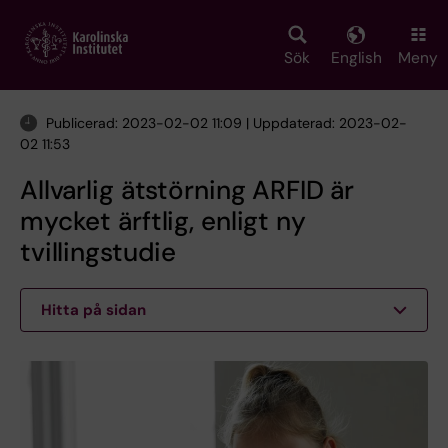
Skip
to
main
Sök
English
Meny
content
Publicerad: 2023-02-02 11:09 | Uppdaterad: 2023-02-
02 11:53
Allvarlig ätstörning ARFID är
mycket ärftlig, enligt ny
tvillingstudie
Hitta på sidan