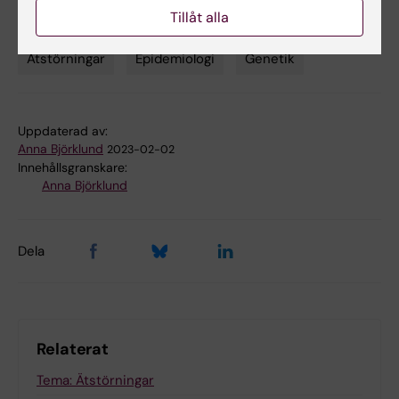
Tillåt alla
Ätstörningar
Epidemiologi
Genetik
Tags
Uppdaterad av:
Anna Björklund
2023-02-02
Innehållsgranskare:
Anna Björklund
Dela
Relaterat
Tema: Ätstörningar