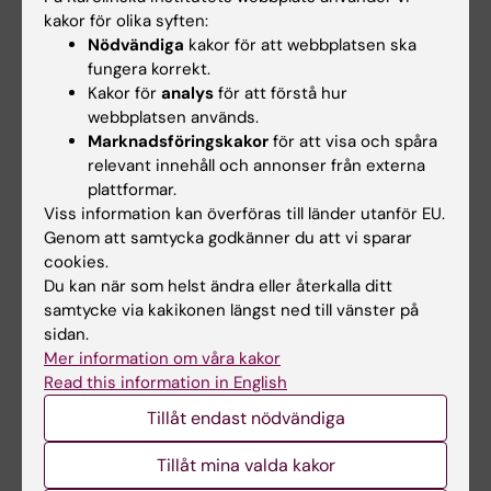
Lundbeckfonden, NIMH och Brain and
kakor för olika syften:
Behavior Research Foundation.
Nödvändiga
kakor för att webbplatsen ska
fungera korrekt.
Flera av forskarna har mottagit arvoden av
Kakor för
analys
för att förstå hur
privata företag för arbete som gjorts utanför
webbplatsen används.
Marknadsföringskakor
för att visa och spåra
denna studie, se den vetenskapliga artikeln
relevant innehåll och annonser från externa
för mer information.
plattformar.
Viss information kan överföras till länder utanför EU.
Genom att samtycka godkänner du att vi sparar
Publikation
cookies.
”
Etiology of the broad avoidant restrictive
Du kan när som helst ändra eller återkalla ditt
samtycke via kakikonen längst ned till vänster på
food intake disorder phenotype in Swedish
sidan.
twins aged 6 to 12 years
”, Lisa Dinkler, Marie-
Mer information om våra kakor
Louis Wronski, Paul Lichtenstein, Sebastian
Read this information in English
Lundström, Henrik Larsson, Nadia Micali, Mark
Tillåt endast nödvändiga
J. Taylor, Cynthia M. Bulik, JAMA Psychiatry,
online 1 februari 2023, doi:
Tillåt mina valda kakor
10.1001/jamapsychiatry.2022.4612