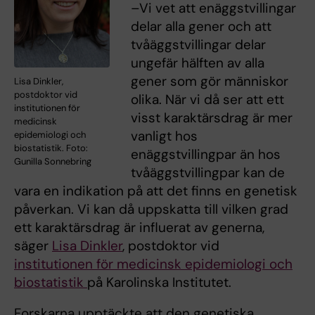
–Vi vet att enäggstvillingar
delar alla gener och att
tvåäggstvillingar delar
ungefär hälften av alla
gener som gör människor
Lisa Dinkler,
postdoktor vid
olika. När vi då ser att ett
institutionen för
visst karaktärsdrag är mer
medicinsk
vanligt hos
epidemiologi och
biostatistik. Foto:
enäggstvillingpar än hos
Gunilla Sonnebring
tvåäggstvillingpar kan de
vara en indikation på att det finns en genetisk
påverkan. Vi kan då uppskatta till vilken grad
ett karaktärsdrag är influerat av generna,
säger
Lisa Dinkler
, postdoktor vid
institutionen för medicinsk epidemiologi och
biostatistik
på Karolinska Institutet.
Forskarna upptäckte att den genetiska