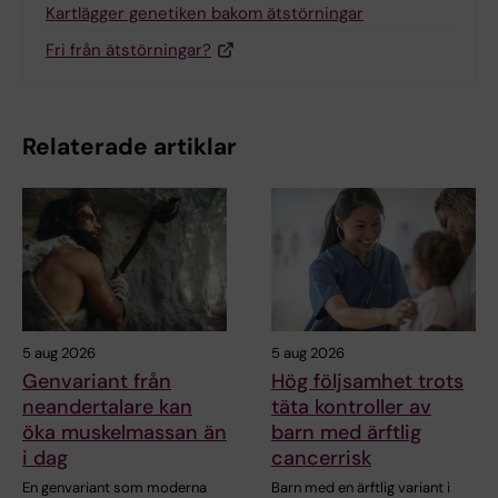
Kartlägger genetiken bakom ätstörningar
Fri från ätstörningar?
Relaterade artiklar
5 aug 2026
5 aug 2026
Genvariant från
Hög följsamhet trots
neandertalare kan
täta kontroller av
öka muskelmassan än
barn med ärftlig
i dag
cancerrisk
En genvariant som moderna
Barn med en ärftlig variant i