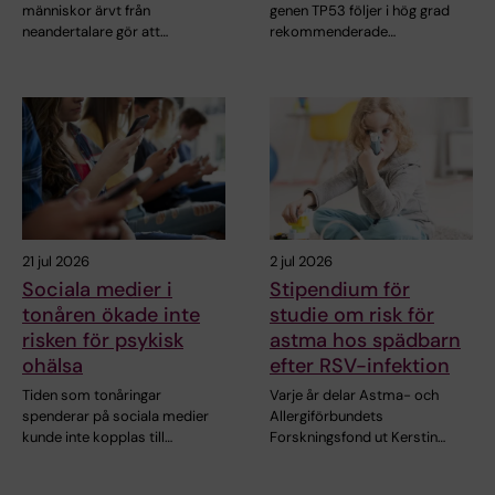
människor ärvt från
genen TP53 följer i hög grad
neandertalare gör att…
rekommenderade…
21 jul 2026
2 jul 2026
Sociala medier i
Stipendium för
tonåren ökade inte
studie om risk för
risken för psykisk
astma hos spädbarn
ohälsa
efter RSV-infektion
Tiden som tonåringar
Varje år delar Astma- och
spenderar på sociala medier
Allergiförbundets
kunde inte kopplas till…
Forskningsfond ut Kerstin…