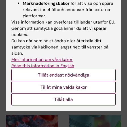
Marknadsföringskakor
för att visa och spåra
relevant innehåll och annonser från externa
plattformar.
Anslag
Pris
Stipendier
Tags
Viss information kan överföras till länder utanför EU.
Genom att samtycka godkänner du att vi sparar
Cell- och molekylärbiologi
Immunologi
cookies.
Du kan när som helst ändra eller återkalla ditt
samtycke via kakikonen längst ned till vänster på
Uppdaterad av:
sidan.
Kia Olsson
2023-11-15
Mer information om våra kakor
Read this information in English
Tillåt endast nödvändiga
Dela
Tillåt mina valda kakor
Tillåt alla
Relaterade artiklar