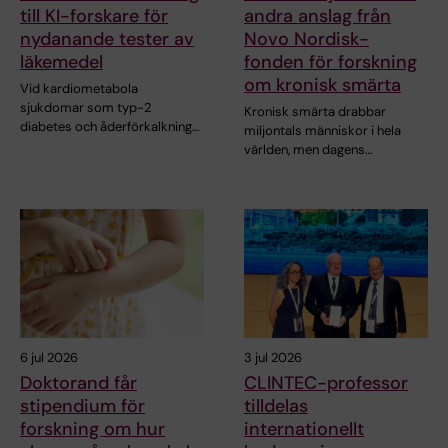
till KI-forskare för
andra anslag från
nydanande tester av
Novo Nordisk-
läkemedel
fonden för forskning
om kronisk smärta
Vid kardiometabola
sjukdomar som typ-2
Kronisk smärta drabbar
diabetes och åderförkalkning…
miljontals människor i hela
världen, men dagens…
6 jul 2026
3 jul 2026
Doktorand får
CLINTEC-professor
stipendium för
tilldelas
forskning om hur
internationellt