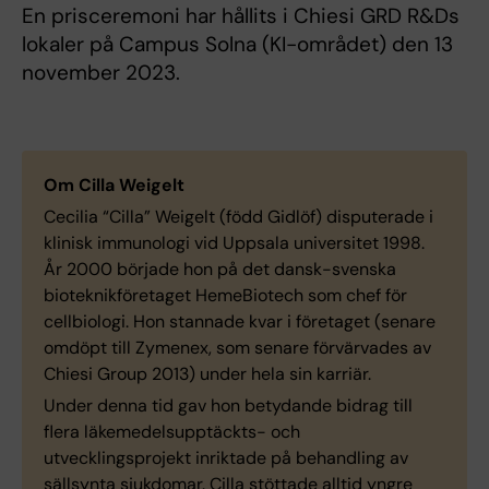
En prisceremoni har hållits i Chiesi GRD R&Ds
lokaler på Campus Solna (KI-området) den 13
november 2023.
Om Cilla Weigelt
Cecilia “Cilla” Weigelt (född Gidlöf) disputerade i
klinisk immunologi vid Uppsala universitet 1998.
År 2000 började hon på det dansk-svenska
bioteknikföretaget HemeBiotech som chef för
cellbiologi. Hon stannade kvar i företaget (senare
omdöpt till Zymenex, som senare förvärvades av
Chiesi Group 2013) under hela sin karriär.
Under denna tid gav hon betydande bidrag till
flera läkemedelsupptäckts- och
utvecklingsprojekt inriktade på behandling av
sällsynta sjukdomar. Cilla stöttade alltid yngre