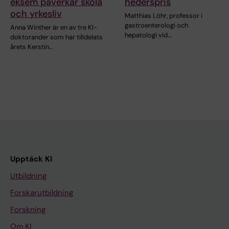
eksem påverkar skola
hederspris
och yrkesliv
Matthias Löhr, professor i
gastroenterologi och
Anna Winther är en av tre KI-
hepatologi vid…
doktorander som har tilldelats
årets Kerstin…
Upptäck KI
Utbildning
Forskarutbildning
Forskning
Om KI