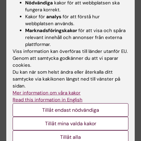
Nödvändiga
kakor för att webbplatsen ska
kunde inte kopplas till…
Forskningsfond ut Kerstin…
fungera korrekt.
Kakor för
analys
för att förstå hur
webbplatsen används.
Marknadsföringskakor
för att visa och spåra
relevant innehåll och annonser från externa
plattformar.
Viss information kan överföras till länder utanför EU.
Genom att samtycka godkänner du att vi sparar
cookies.
18 jun 2026
11 jun 2026
Du kan när som helst ändra eller återkalla ditt
Längre pappaledighet
Ny IMM-rapport:
samtycke via kakikonen längst ned till vänster på
kopplas till lägre risk
Systematic reviews
sidan.
för depression
and meta-analyses
Mer information om våra kakor
of epidemiological
Read this information in English
Pappor som tar flera
studies in
månaders föräldraledighet
Tillåt endast nödvändiga
löper lägre risk att…
environmental
research
Tillåt mina valda kakor
Systematiska översikter syftar
till att sammanställa all
Tillåt alla
befintlig…