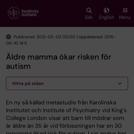
Skip
to
main
Sök
English
Meny
content
Publicerad: 2012-05-02 00:00 | Uppdaterad: 2015-
06-10 14:11
Äldre mamma ökar risken för
autism
Hitta på sidan
En ny så kallad metastudie från Karolinska
Institutet och Institute of Psychiatry vid King's
College London visar att barn till mödrar som
är äldre än 35 år vid förlossningen har en 30
procentig ökad risk för autism. I sin analys har