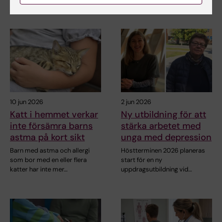
10 jun 2026
2 jun 2026
Katt i hemmet verkar
Ny utbildning för att
inte försämra barns
stärka arbetet med
astma på kort sikt
unga med depression
Barn med astma och allergi
Höstterminen 2026 planeras
som bor med en eller flera
start för en ny
katter har inte mer…
uppdragsutbildning vid…