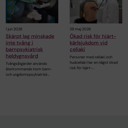
1 jun 2026
29 maj 2026
Skärpt lag minskade
Ökad risk för hjärt-
inte tvång i
kärlsjukdom vid
barnpsykiatrisk
celiaki
heldygnsvård
Personer med celiaki och
hudceliaki har en något ökad
Tvångsåtgärder används
risk för hjärt-…
återkommande inom barn-
och ungdomspsykiatrisk…