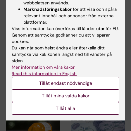
Relaterade artiklar
webbplatsen används.
Marknadsföringskakor
för att visa och spåra
relevant innehåll och annonser från externa
plattformar.
Viss information kan överföras till länder utanför EU.
Genom att samtycka godkänner du att vi sparar
cookies.
Du kan när som helst ändra eller återkalla ditt
samtycke via kakikonen längst ned till vänster på
25 jun 2026
16 apr 2026
sidan.
Oväntade samband
Framsteg för
Mer information om våra kakor
upptäckta i cellens
stamcellsterapi vid
Read this information in English
energimaskineri
typ 1-diabetes
Tillåt endast nödvändiga
I en ny studie som publicerats i
Forskare vid Karolinska
Nature Communications
Institutet och KTH har
Tillåt mina valda kakor
rapporterar…
utvecklat en förbättrad…
Tillåt alla