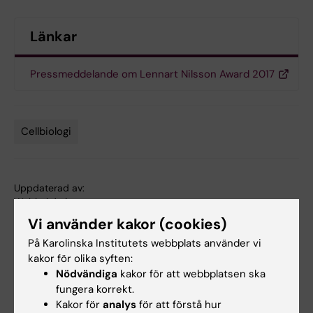
Länkar
Pressmeddelande om Lennart Nilsson Award 2017
Cellbiologi
Tags
Uppdaterad av:
Webb Admin
2017-08-30
Vi använder kakor (cookies)
På Karolinska Institutets webbplats använder vi
Dela
kakor för olika syften:
Nödvändiga
kakor för att webbplatsen ska
fungera korrekt.
Kakor för
analys
för att förstå hur