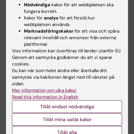
Nödvändiga
kakor för att webbplatsen ska
fungera korrekt.
Kakor för
analys
för att förstå hur
Dela
webbplatsen används.
Marknadsföringskakor
för att visa och spåra
relevant innehåll och annonser från externa
plattformar.
Viss information kan överföras till länder utanför EU.
Relaterat
Genom att samtycka godkänner du att vi sparar
cookies.
Mer information från Swedish Space Cooperation
Du kan när som helst ändra eller återkalla ditt
(SSC)
samtycke via kakikonen längst ned till vänster på
Mer information från Svenska rymdforskares
sidan.
samarbetsgrupp
Mer information om våra kakor
Read this information in English
Tillåt endast nödvändiga
Tillåt mina valda kakor
Mer om det här ämnet
Så försämras astronauters immunförsvar i rymden
Tillåt alla