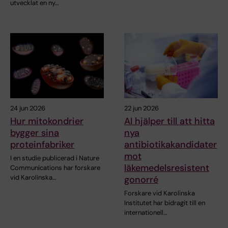
utvecklat en ny…
24 jun 2026
22 jun 2026
Hur mitokondrier
AI hjälper till att hitta
bygger sina
nya
proteinfabriker
antibiotikakandidater
mot
I en studie publicerad i Nature
läkemedelsresistent
Communications har forskare
vid Karolinska…
gonorré
Forskare vid Karolinska
Institutet har bidragit till en
internationell…