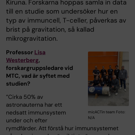
Kiruna. Forskarna hoppas samla in data
till en studie som undersöker hur en
typ av immuncell, T-celler, påverkas av
brist på gravitation, så kallad
mikrogravitation.
Professor
Lisa
Westerberg
,
forskargruppsledare vid
MTC, vad är syftet med
studien?
”Cirka 50% av
astronauterna har ett
nedsatt immunsystem
micACTin team Foto:
N/A
under och efter
rymdfärder. Att förstå hur immunsystemet