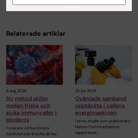
Medicinvetarna #24: Hur mår vi i rymden?
Relaterade artiklar
6 aug 2026
25 jun 2026
Ny metod skiljer
Oväntade samband
mellan friska och
upptäckta i cellens
sjuka immunceller i
energimaskineri
blodprov
I en ny studie som publicerats i
Nature Communications
Forskare vid Karolinska
rapporterar…
Institutet och SciLifeLab har