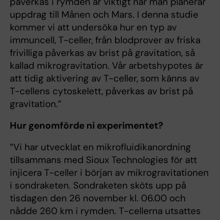
påverkas i rymden är viktigt när man planerar
uppdrag till Månen och Mars. I denna studie
kommer vi att undersöka hur en typ av
immuncell, T-celler, från blodprover av friska
frivilliga påverkas av brist på gravitation, så
kallad mikrogravitation. Vår arbetshypotes är
att tidig aktivering av T-celler, som känns av
T-cellens cytoskelett, påverkas av brist på
gravitation.”
Hur genomförde ni experimentet?
”Vi har utvecklat en mikrofluidikanordning
tillsammans med Sioux Technologies för att
injicera T-celler i början av mikrogravitationen
i sondraketen. Sondraketen sköts upp på
tisdagen den 26 november kl. 06.00 och
nådde 260 km i rymden. T-cellerna utsattes