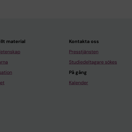
llt material
Kontakta oss
Vetenskap
Presstjänsten
arna
Studiedeltagare sökes
sation
På gång
et
Kalender