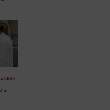
lsjukdom
i har