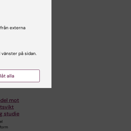
 från externa
l vänster på sidan.
llåt alla
edel mot
tsvikt
ig studie
el
tform