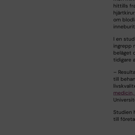
hittills 
hjärtkiru
om blodlä
inneburit
I en stud
ingrepp m
beläget 
tidigare 
– Resulta
till beh
livskvali
medicin,
Universi
Studien 
till före