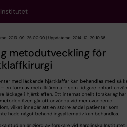
Institutet
erad: 2013-09-25 00:00 | Uppdaterad: 2014-10-29 10:36
ig metodutveckling för
tklaffkirurgi
ienter med läckande hjärtklaffar kan behandlas med så ka
p – en form av metallklämma – som tidigare enbart anvä
re läckage i hjärtklaffen. Ett internationellt forskarlag har
t metoden även går att använda vid mer avancerad
dom, vilket innebär att en större andel patienter som
 inte hade något behandlingsalternativ kan behandlas.
ska studien är gjord av forskare vid Karolinska Institutet