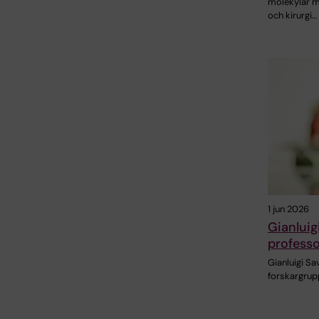
molekylär m
och kirurgi…
1 jun 2026
Gianluig
professo
Gianluigi Sa
forskargrup