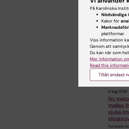
Vi använder 
På Karolinska Insti
Dela
Nödvändiga
k
Kakor för
ana
Marknadsför
plattformar.
Relater
Viss information kan
Genom att samtycka
Du kan när som hels
Mer information om
Read this informati
Tillåt endast 
6 aug 2026
Ny metod
mellan f
sjuka im
blodpro
Forskare vi