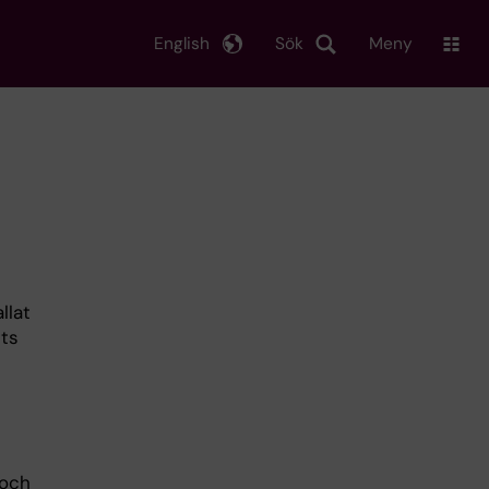
English
Sök
Meny
llat
nts
 och