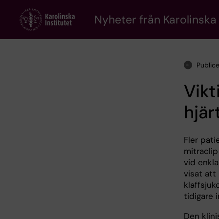
Skip
to
Nyheter från Karolinska 
main
content
Public
Vikt
hjär
Fler pat
mitracli
vid enkla
visat at
klaffsjuk
tidigare
Den klini