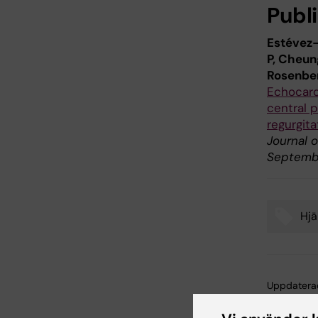
Publ
Estévez-
P, Cheun
Rosenber
Echocard
central 
regurgita
Journal o
September
Hjä
Tags
Uppdatera
Webb Adm