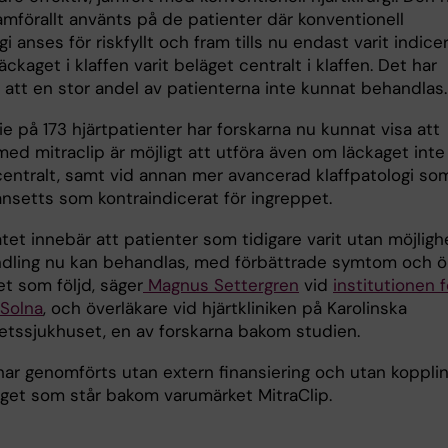
framförallt använts på de patienter där konventionell
rgi anses för riskfyllt och fram tills nu endast varit indice
ckaget i klaffen varit beläget centralt i klaffen. Det har
 att en stor andel av patienterna inte kunnat behandlas.
ie på 173 hjärtpatienter har forskarna nu kunnat visa att
ed mitraclip är möjligt att utföra även om läckaget inte
centralt, samt vid annan mer avancerad klaffpatologi so
ansetts som kontraindicerat för ingreppet.
tet innebär att patienter som tidigare varit utan möjligh
andling nu kan behandlas, med förbättrade symtom och 
tet som följd, säger
Magnus Settergren
vid
institutionen f
 Solna
, och överläkare vid hjärtkliniken på Karolinska
tetssjukhuset, en av forskarna bakom studien.
har genomförts utan extern finansiering och utan koppli
taget som står bakom varumärket MitraClip.