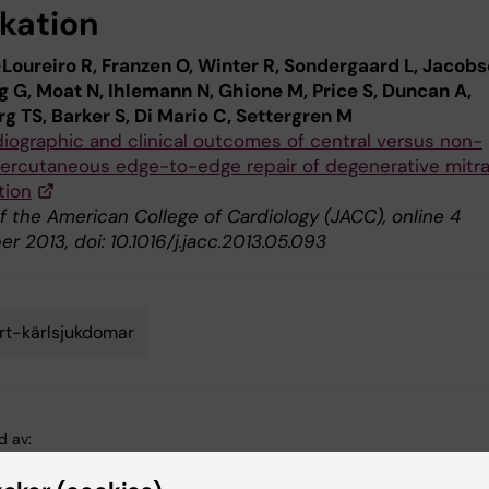
ikation
Loureiro R, Franzen O, Winter R, Sondergaard L, Jacob
g G, Moat N, Ihlemann N, Ghione M, Price S, Duncan A,
g TS, Barker S, Di Mario C, Settergren M
iographic and clinical outcomes of central versus non-
percutaneous edge-to-edge repair of degenerative mitra
tion
f the American College of Cardiology (JACC), online 4
 2013, doi: 10.1016/j.jacc.2013.05.093
rt-kärlsjukdomar
d av:
in
2014-10-29