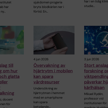
har i en tidig klin
nstitutet
sjukdomen progeria
studie…
ab har
bryts blodkärlen ner i
 ny…
förtid. En…
4 jun 2026
3 jun 2026
lag till
Övervakning av
Stort anslag
ng om hur
hjärtrytm i mobilen
forskning 
och glatta
kan spara
viktpendlin
ller
vårdresurser
påverkar hj
r
kärlhälsan
Undersökning av
alkning
hjärtrytmen i hemmet
Mikael Rydén,
med en smartphone
professor vid
c, docent
kan spara
institutionen för
onen för
betydande…
medicin, Hudding