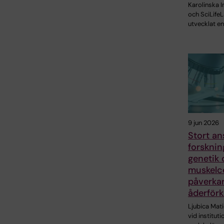
Karolinska I
och SciLifeL
utvecklat en
9 jun 2026
Stort ans
forskni
genetik 
muskelce
påverka
åderförk
Ljubica Mati
vid instituti