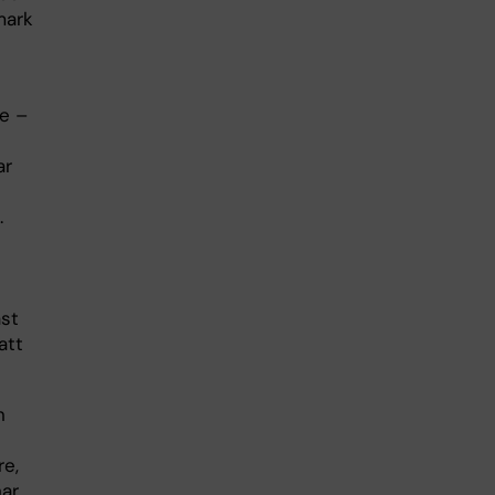
mark
n
re –
ar
.
ast
att
n
re,
har