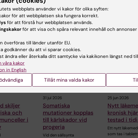
kakor (cookies)
tutets webbplats använder vi kakor för olika syften:
akor för att webbplatsen ska fungera korrekt.
lys
för att förstå hur webbplatsen används.
ingskakor
för att visa och spåra relevant innehåll och annonser
ade artiklar
 överföras till länder utanför EU.
 godkänner du att vi sparar cookies.
t ändra eller återkalla ditt samtycke via kakikonen längst ned til
 våra kakor
on in English
nödvändiga
Tillåt mina valda kakor
Ti
31 jul 2026
25 jun 2026
 skiljer
Somatiska
Nytt läkem
riska och
mutationer kopplas
kronisk hjär
munceller i
till kärlskador vid
testad i tid
v
progeria
Ett nytt läkemed
som tas i tablet
d
Vid den sällsynta