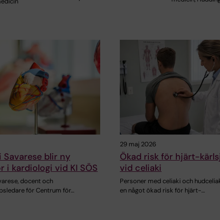
edicin
29 maj 2026
i Savarese blir ny
Ökad risk för hjärt-kär
r i kardiologi vid KI SÖS
vid celiaki
varese, docent och
Personer med celiaki och hudceliak
psledare för Centrum för…
en något ökad risk för hjärt-…