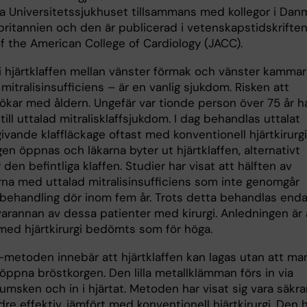
ka Universitetssjukhuset tillsammans med kollegor i Dan
britannien och den är publicerad i vetenskapstidskrifte
of the American College of Cardiology (JACC).
i hjärtklaffen mellan vänster förmak och vänster kamma
 mitralisinsufficiens – är en vanlig sjukdom. Risken att
ökar med åldern. Ungefär var tionde person över 75 år h
ill uttalad mitralisklaffsjukdom. I dag behandlas uttalat
vande klaffläckage oftast med konventionell hjärtkirurgi
en öppnas och läkarna byter ut hjärtklaffen, alternativt
 den befintliga klaffen. Studier har visat att hälften av
rna med uttalad mitralisinsufficiens som inte genomgår
k behandling dör inom fem år. Trots detta behandlas end
varannan av dessa patienter med kirurgi. Anledningen är 
 med hjärtkirurgi bedömts som för höga.
p-metoden innebär att hjärtklaffen kan lagas utan att ma
öppna bröstkorgen. Den lilla metallklämman förs in via
jumsken och in i hjärtat. Metoden har visat sig vara säkra
e effektiv, jämfört med konventionell hjärtkirurgi. Den 