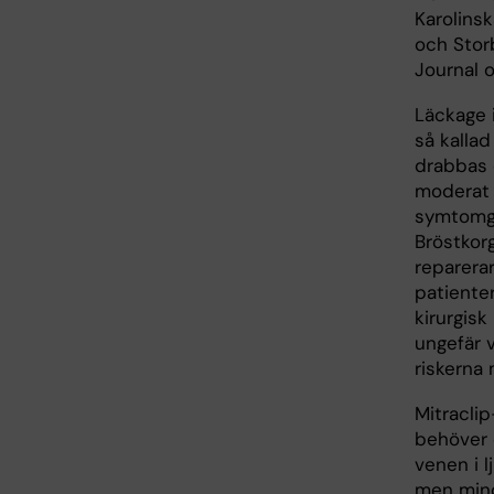
Karolins
och Stor
Journal 
Läckage 
så kallad
drabbas 
moderat t
symtomgi
Bröstkorg
reparerar
patiente
kirurgis
ungefär 
riskerna
Mitracli
behöver 
venen i l
men mindr