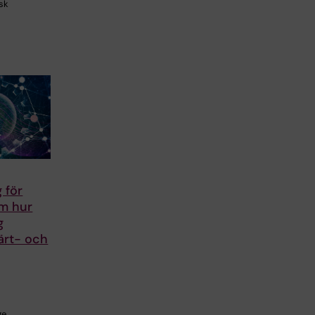
isk
 för
om hur
g
ärt- och
e,…