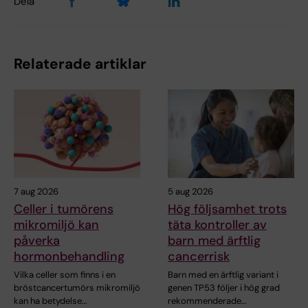
Dela
Relaterade artiklar
7 aug 2026
5 aug 2026
Celler i tumörens
Hög följsamhet trots
mikromiljö kan
täta kontroller av
påverka
barn med ärftlig
hormonbehandling
cancerrisk
Vilka celler som finns i en
Barn med en ärftlig variant i
bröstcancertumörs mikromiljö
genen TP53 följer i hög grad
kan ha betydelse…
rekommenderade…