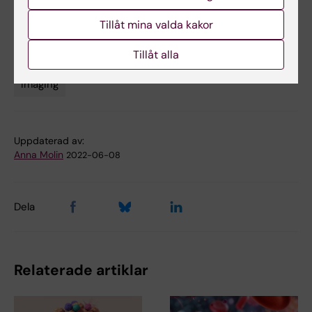
Tags
Biomedicinsk laboratorievetenskap/teknologi
Tillåt mina valda kakor
Cancer och onkologi
Cell- och molekylärbiologi
Tillåt alla
Imaging
Uppdaterad av:
Anna Molin
2022-06-08
Dela
Relaterade artiklar