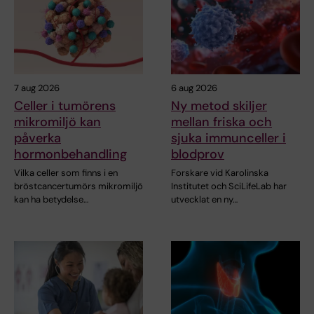
7 aug 2026
6 aug 2026
Celler i tumörens
Ny metod skiljer
mikromiljö kan
mellan friska och
påverka
sjuka immunceller i
hormonbehandling
blodprov
Vilka celler som finns i en
Forskare vid Karolinska
bröstcancertumörs mikromiljö
Institutet och SciLifeLab har
kan ha betydelse…
utvecklat en ny…