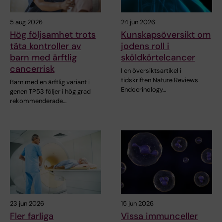
5 aug 2026
24 jun 2026
Hög följsamhet trots
Kunskapsöversikt om
täta kontroller av
jodens roll i
barn med ärftlig
sköldkörtelcancer
cancerrisk
I en översiktsartikel i
tidskriften Nature Reviews
Barn med en ärftlig variant i
Endocrinology…
genen TP53 följer i hög grad
rekommenderade…
23 jun 2026
15 jun 2026
Fler farliga
Vissa immunceller