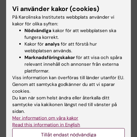
Wallenbergs Stiftelse, Europeiska
Vi använder kakor (cookies)
Forskningsrådet, Svenska Stiftelsen för
Strategisk Forskning, Marie Sklodowska-
På Karolinska Institutets webbplats använder vi
kakor för olika syften:
Curie-initiativet samt Karolinska Institutet.
Nödvändiga
kakor för att webbplatsen ska
fungera korrekt.
Kakor för
analys
för att förstå hur
Publikation
webbplatsen används.
”
Mechanism of mitoribosomal small unit
Marknadsföringskakor
för att visa och spåra
biogenesis and preinitiation
.” Yuzuru Itoh*,
relevant innehåll och annonser från externa
plattformar.
Anas Khawaja*, Ivan Laptev, Miriam Cipullo,
Viss information kan överföras till länder utanför EU.
Ilian Atanassov, Petr Sergiev, Joanna Rorbach#
Genom att samtycka godkänner du att vi sparar
och Alexey Amunts#.
Nature
, online 8 juni,
cookies.
2022, doi: 10.1038/s41586-022-04795-x
Du kan när som helst ändra eller återkalla ditt
*försteförfattare, #korresponderande
samtycke via kakikonen längst ned till vänster på
författare
sidan.
Mer information om våra kakor
Read this information in English
Biokemi
Biomedicin
Tillåt endast nödvändiga