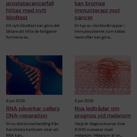
prostatacancerfall
kan bromsa
hittas med nytt
immunterapi mot
blodtest
cancer
Ett nytt blodtest kan göra det
En typ av vita blodkroppar i
lättare att hitta de farligaste
immunsystemet som kallas
formerna av…
neutrofiler kan göra…
8 jun 2026
8 jun 2026
RNA påverkar cellers
Nya ledtrådar om
DNA-reparation
prognos vid melanom
En ny doktorsavhandling från
Varje år diagnostiseras över
Karolinska Institutet visar att
6 000 svenskar med
RNA kan…
melanom. Melanom är en…