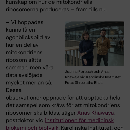
kunskap om hur de mitokondriella
ribosomerna produceras – fram tills nu.
–
Vi hoppades
kunna få en
ögonblicksbild av
hur en del av
mitokondriens
ribosom sätts
samman, men våra
Joanna Rorbach och Anas
data avslöjade
Khawaja vid Karolinska Institutet.
mycket mer än så.
Foto: Shreelatha Bhat.
Dessa
observationer öppnade för att upptäcka hela
det samspel som krävs för att mitokondriens
ribosomer ska bildas, säger
Anas Khawaya
,
postdoktor vid
institutionen för medicinsk
biokemi och biofysik
, Karolinska Institutet, och