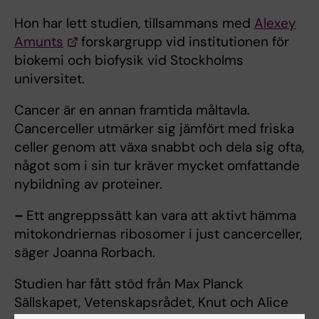
Hon har lett studien, tillsammans med
Alexey
Amunts
forskargrupp vid institutionen för
biokemi och biofysik vid Stockholms
universitet.
Cancer är en annan framtida måltavla.
Cancerceller utmärker sig jämfört med friska
celler genom att växa snabbt och dela sig ofta,
något som i sin tur kräver mycket omfattande
nybildning av proteiner.
–
Ett angreppssätt kan vara att aktivt hämma
mitokondriernas ribosomer i just cancerceller,
säger Joanna Rorbach.
Studien har fått stöd från Max Planck
Sällskapet, Vetenskapsrådet, Knut och Alice