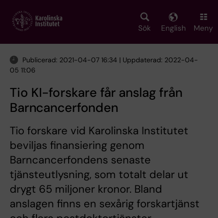
Skip
to
main
Sök
English
Meny
content
Publicerad: 2021-04-07 16:34 | Uppdaterad: 2022-04-
05 11:06
Tio KI-forskare får anslag från
Barncancerfonden
Tio forskare vid Karolinska Institutet
beviljas finansiering genom
Barncancerfondens senaste
tjänsteutlysning, som totalt delar ut
drygt 65 miljoner kronor. Bland
anslagen finns en sexårig forskartjänst