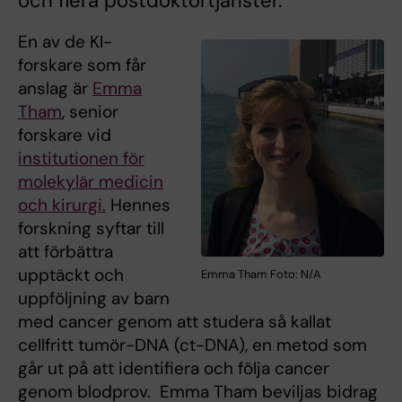
och flera postdoktortjänster.
En av de KI-
forskare som får
anslag är
Emma
Tham
, senior
forskare vid
institutionen för
molekylär medicin
och kirurgi.
Hennes
forskning syftar till
att förbättra
upptäckt och
Emma Tham Foto: N/A
uppföljning av barn
med cancer genom att studera så kallat
cellfritt tumör-DNA (ct-DNA), en metod som
går ut på att identifiera och följa cancer
genom blodprov. Emma Tham beviljas bidrag