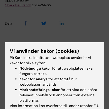
Uppdaterad av:
Charlotte Brandt
2022-04-05
Dela
Relaterade artiklar
Vi använder kakor (cookies)
På Karolinska Institutets webbplats använder vi
kakor för olika syften:
Nödvändiga
kakor för att webbplatsen ska
fungera korrekt.
Kakor för
analys
för att förstå hur
webbplatsen används.
Marknadsföringskakor
för att visa och spåra
7 aug 2026
5 aug 2026
relevant innehåll och annonser från externa
Celler i tumörens
Hög följsamhet trots
plattformar.
mikromiljö kan
täta kontroller av
Viss information kan överföras till länder utanför EU.
påverka
barn med ärftlig