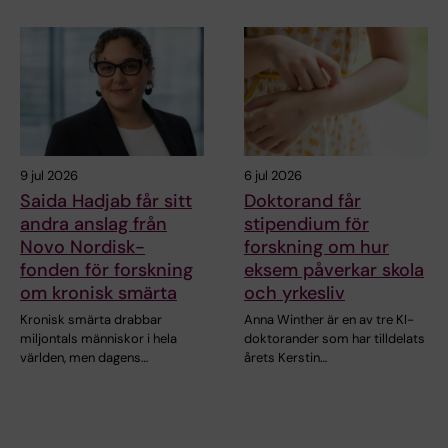
9 jul 2026
6 jul 2026
Saida Hadjab får sitt
Doktorand får
andra anslag från
stipendium för
Novo Nordisk-
forskning om hur
fonden för forskning
eksem påverkar skola
om kronisk smärta
och yrkesliv
Kronisk smärta drabbar
Anna Winther är en av tre KI-
miljontals människor i hela
doktorander som har tilldelats
världen, men dagens…
årets Kerstin…