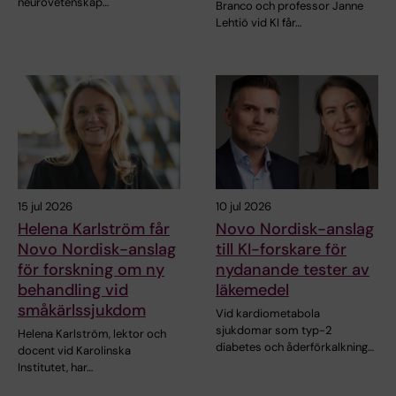
neurovetenskap…
Branco och professor Janne
Lehtiö vid KI får…
15 jul 2026
10 jul 2026
Helena Karlström får
Novo Nordisk-anslag
Novo Nordisk-anslag
till KI-forskare för
för forskning om ny
nydanande tester av
behandling vid
läkemedel
småkärlssjukdom
Vid kardiometabola
sjukdomar som typ-2
Helena Karlström, lektor och
diabetes och åderförkalkning…
docent vid Karolinska
Institutet, har…