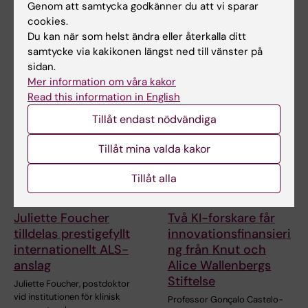
Genom att samtycka godkänner du att vi sparar
hormonbehandling
cancerrisk
cookies.
Vilka celler som finns i en
Barn med en ärftlig variant i
Du kan när som helst ändra eller återkalla ditt
bröstcancertumörs mikromiljö
genen TP53 följer i hög grad
samtycke via kakikonen längst ned till vänster på
kan ha betydelse…
rekommenderade…
sidan.
Mer information om våra kakor
Read this information in English
Tillåt endast nödvändiga
Tillåt mina valda kakor
Tillåt alla
27 jul 2026
24 jul 2026
Juliette Foucher
Två KI-forskare får
tilldelas prestigefyllt
innovationsfinansieri
internationellt ALS-
ng från Knut och
anslag
Alice Wallenbergs
Stiftelse
Juliette Foucher, postdoktor
vid institutionen för klinisk
Professor Gonçalo Castelo-