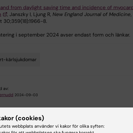
o and from daylight saving time and incidence of myocard
n
, Janszky I, Ljung R,
New England Journal of Medicine
,
 30;359(18):1966-8.
tering i september 2024 avser endast form och länkar.
rt-kärlsjukdomar
d av:
ternudd
2024-09-03
kakor (cookies)
tutets webbplats använder vi kakor för olika syften:
akor för att webbplatsen ska fungera korrekt.