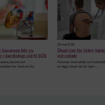
29 maj 2026
i Savarese blir ny
Ökad risk för hjärt-kär
r i kardiologi vid KI SÖS
vid celiaki
varese, docent och
Personer med celiaki och hudceliak
psledare för Centrum för…
en något ökad risk för hjärt-…