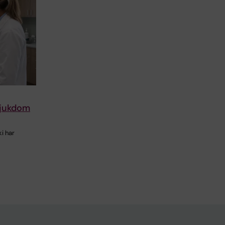
lsjukdom
i har