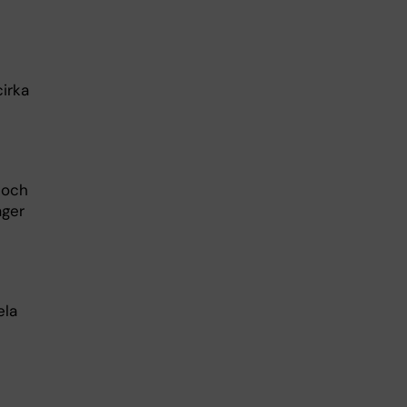
cirka
 och
äger
ela