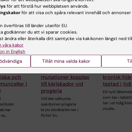
lys
för att förstå hur webbplatsen används.
ade artiklar
ingskakor
för att visa och spåra relevant innehåll och annonser
 överföras till länder utanför EU.
 godkänner du att vi sparar cookies.
t ändra eller återkalla ditt samtycke via kakikonen längst ned til
 våra kakor
on in English
nödvändiga
Tillåt mina valda kakor
Ti
31 jul 2026
25 jun 2026
 skiljer
Somatiska
Nytt läkem
riska och
mutationer kopplas
kronisk hjär
munceller i
till kärlskador vid
testad i tid
v
progeria
Ett nytt läkemed
som tas i tablet
d
Vid den sällsynta
har i en tidig klin
nstitutet
sjukdomen progeria
studie…
ab har
bryts blodkärlen ner i
 ny…
förtid. En…