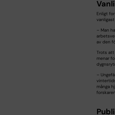
Vanl
Enligt fo
vanligast
– Man ha
arbetsve
av den f
Trots att
menar for
dygnsryt
– Ungefär
vintertid
många hjä
forskare
Publ