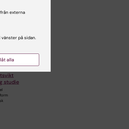
 från externa
l vänster på sidan.
llåt alla
edel mot
tsvikt
ig studie
el
tform
isk