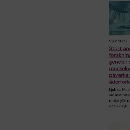
9 jun 2026
Stort ans
forskni
genetik 
muskelce
påverka
åderförk
Ljubica Mati
vid instituti
molekylär m
och kirurgi…