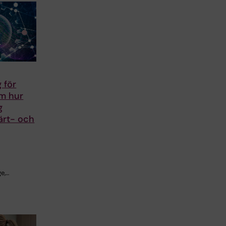
 för
om hur
g
ärt- och
e,…