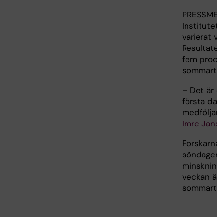
PRESSMED
Institute
varierat
Resultate
fem proc
sommarti
– Det är 
första d
medfölja
Imre Jan
Forskarna
söndagen 
minskning
veckan ä
sommarti