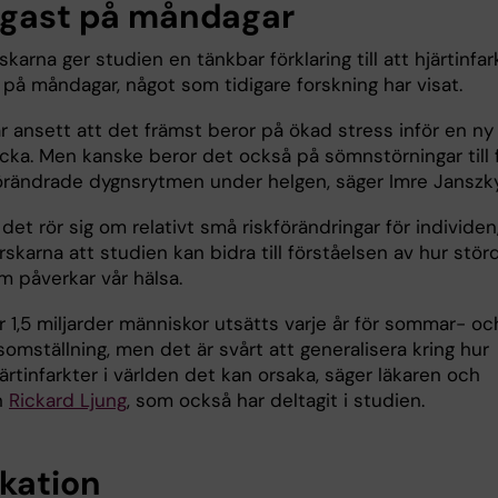
igast på måndagar
rskarna ger studien en tänkbar förklaring till att hjärtinfar
 på måndagar, något som tidigare forskning har visat.
r ansett att det främst beror på ökad stress inför en ny
cka. Men kanske beror det också på sömnstörningar till f
örändrade dygnsrytmen under helgen, säger Imre Janszky
 det rör sig om relativt små riskförändringar för individen
skarna att studien kan bidra till förståelsen av hur stör
m påverkar vår hälsa.
 1,5 miljarder människor utsätts varje år för sommar- oc
somställning, men det är svårt att generalisera kring hur
rtinfarkter i världen det kan orsaka, säger läkaren och
n
Rickard Ljung
, som också har deltagit i studien.
ikation