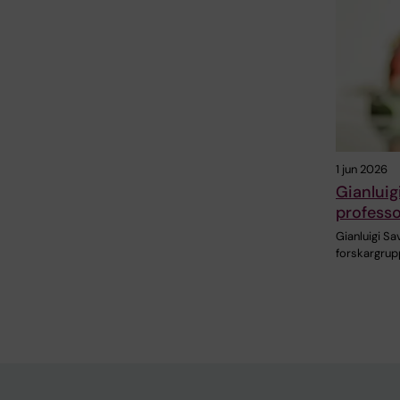
1 jun 2026
Gianluig
professo
Gianluigi Sa
forskargrup