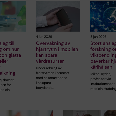
4 jun 2026
3 jun 2026
lag till
Övervakning av
Stort anslag
ng om hur
hjärtrytm i mobilen
forskning 
och glatta
kan spara
viktpendlin
ller
vårdresurser
påverkar hj
r
kärlhälsan
Undersökning av
alkning
hjärtrytmen i hemmet
Mikael Rydén,
med en smartphone
professor vid
c, docent
kan spara
institutionen för
onen för
betydande…
medicin, Hudding
edicin