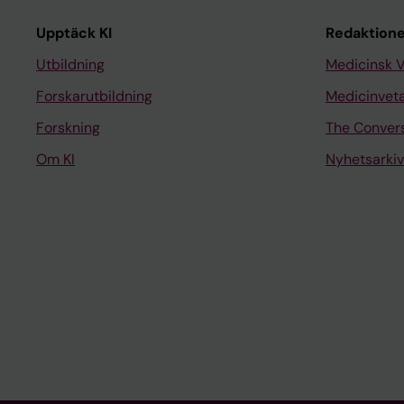
Upptäck KI
Redaktione
Utbildning
Medicinsk 
Forskarutbildning
Medicinvet
Forskning
The Conver
Om KI
Nyhetsarkiv