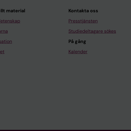
llt material
Kontakta oss
Vetenskap
Presstjänsten
arna
Studiedeltagare sökes
sation
På gång
et
Kalender