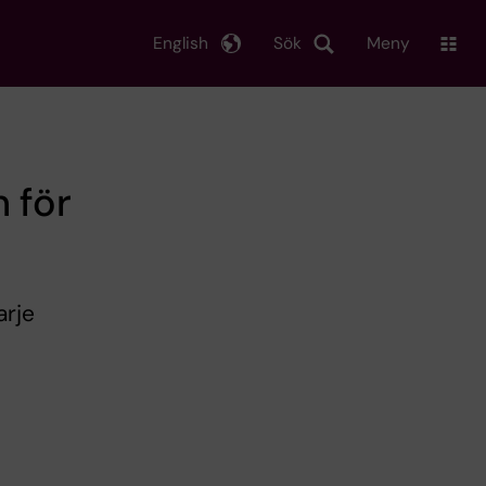
English
Sök
Meny
 för
arje