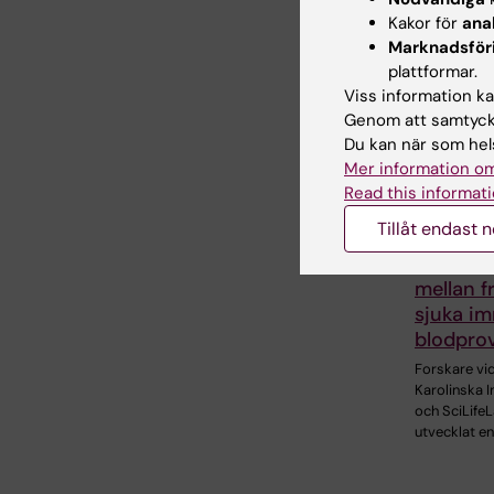
Kakor för
ana
Relater
Marknadsför
plattformar.
Viss information kan
Genom att samtycka
Du kan när som hels
Mer information om
Read this informati
Tillåt endast 
6 aug 2026
Ny metod
mellan f
sjuka im
blodpro
Forskare vi
Karolinska I
och SciLifeL
utvecklat en