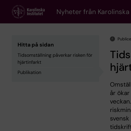
Skip
to
Nyheter från Karolinska 
main
content
Public
Hitta på sidan
Tids
Tidsomställning påverkar risken för
hjärtinfarkt
hjär
Publikation
Omställ
år ökar
veckan.
riskmin
svensk 
tidskri