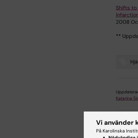
Shifts t
infarctio
2008 Oct
** Uppda
Hjä
Tags
Uppdatera
Katarina S
Dela
Vi använder 
På Karolinska Insti
Nödvändiga
k