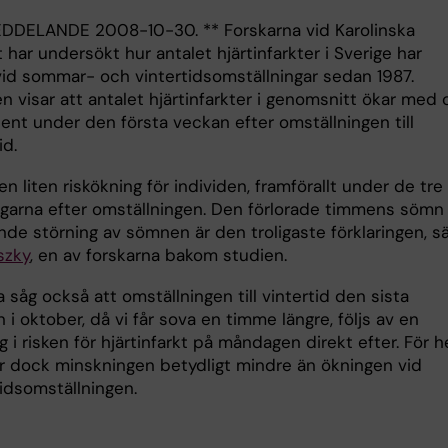
DELANDE 2008-10-30. ** Forskarna vid Karolinska
t har undersökt hur antalet hjärtinfarkter i Sverige har
 vid sommar- och vintertidsomställningar sedan 1987.
n visar att antalet hjärtinfarkter i genomsnitt ökar med 
ent under den första veckan efter omställningen till
d.
en liten riskökning för individen, framförallt under de tre
agarna efter omställningen. Den förlorade timmens sömn
nde störning av sömnen är den troligaste förklaringen, s
szky
, en av forskarna bakom studien.
 såg också att omställningen till vintertid den sista
i oktober, då vi får sova en timme längre, följs av en
 i risken för hjärtinfarkt på måndagen direkt efter. För h
r dock minskningen betydligt mindre än ökningen vid
dsomställningen.