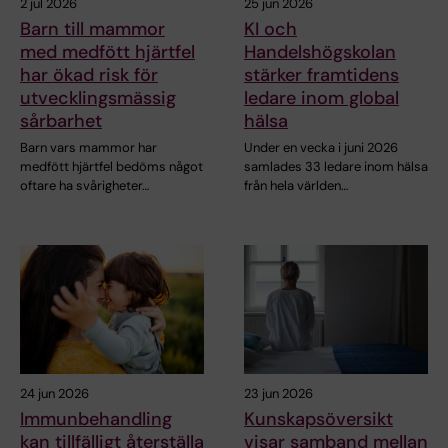
2 jul 2026
25 jun 2026
Barn till mammor
KI och
med medfött hjärtfel
Handelshögskolan
har ökad risk för
stärker framtidens
utvecklingsmässig
ledare inom global
sårbarhet
hälsa
Barn vars mammor har
Under en vecka i juni 2026
medfött hjärtfel bedöms något
samlades 33 ledare inom hälsa
oftare ha svårigheter…
från hela världen…
24 jun 2026
23 jun 2026
Immunbehandling
Kunskapsöversikt
kan tillfälligt återställa
visar samband mellan