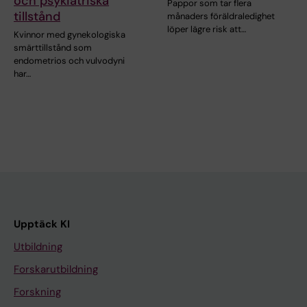
och psykiatriska
Pappor som tar flera
tillstånd
månaders föräldraledighet
löper lägre risk att…
Kvinnor med gynekologiska
smärttillstånd som
endometrios och vulvodyni
har…
Upptäck KI
Utbildning
Forskarutbildning
Forskning