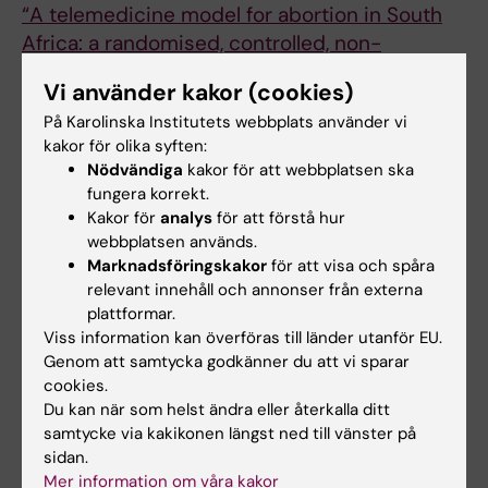
“A telemedicine model for abortion in South
Africa: a randomised, controlled, non-
inferiority trial”
. Margit Endler, Gregory
Vi använder kakor (cookies)
Petro, Kristina Gemzell Danielsson, Daniel
På Karolinska Institutets webbplats använder vi
Grossman, Rebecca Gomperts, Maja Weinryb,
kakor för olika syften:
Deborah Constant.
The Lancet
, online 27
Nödvändiga
kakor för att webbplatsen ska
augusti 2022, doi: 10.1016/S0140-
fungera korrekt.
6736(22)01474-X.
Kakor för
analys
för att förstå hur
webbplatsen används.
Marknadsföringskakor
för att visa och spåra
Global hälsa
Graviditet och förlossning
relevant innehåll och annonser från externa
Tags
plattformar.
Gynekologi
Viss information kan överföras till länder utanför EU.
Genom att samtycka godkänner du att vi sparar
cookies.
Du kan när som helst ändra eller återkalla ditt
Uppdaterad av:
samtycke via kakikonen längst ned till vänster på
Katarina Sternudd
2022-09-07
sidan.
Mer information om våra kakor