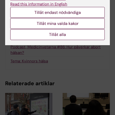
Read this information in English
Dela
Tillåt endast nödvändiga
Tillåt mina valda kakor
Tillåt alla
Relaterat
Podcast, Medicinvetarna #86: Hur påverkar abort
hälsan?
Tema: Kvinnors hälsa
Relaterade artiklar