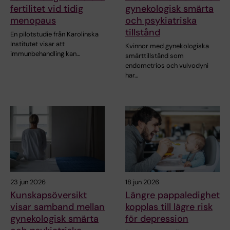
fertilitet vid tidig
gynekologisk smärta
menopaus
och psykiatriska
tillstånd
En pilotstudie från Karolinska
Institutet visar att
Kvinnor med gynekologiska
immunbehandling kan…
smärttillstånd som
endometrios och vulvodyni
har…
23 jun 2026
18 jun 2026
Kunskapsöversikt
Längre pappaledighet
visar samband mellan
kopplas till lägre risk
gynekologisk smärta
för depression