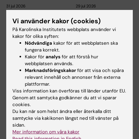
31 jul 2026
29 jul 2026
NeurotechEU
III NeurotechEU-
Vi använder kakor (cookies)
Business Winter
skolan om om
School 2026
preklinisk
På Karolinska Institutets webbplats använder vi
magnetresonansavbil
kakor för olika syften:
Universitetet i Bonn, Reykjavík
dning och
University och Radboud
Nödvändiga
kakor för att webbplatsen ska
University har…
spektroskopi
fungera korrekt.
Kakor för
analys
för att förstå hur
Universidad Miguel Hernández
webbplatsen används.
de Elche (UMH) har nöjet att
tillkännage den…
Marknadsföringskakor
för att visa och spåra
relevant innehåll och annonser från externa
plattformar.
Viss information kan överföras till länder utanför EU.
Genom att samtycka godkänner du att vi sparar
cookies.
Du kan när som helst ändra eller återkalla ditt
samtycke via kakikonen längst ned till vänster på
sidan.
Mer information om våra kakor
28 jul 2026
27 jul 2026
Read this information in English