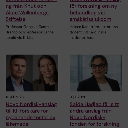
ng från Knut och
för forskning om ny
Alice Wallenbergs
behandling vid
Stiftelse
småkärlssjukdom
Professor Gonçalo Castelo-
Helena Karlström, lektor och
Branco och professor Janne
docent vid Karolinska
Lehtiö vid KI får…
Institutet, har…
10 jul 2026
9 jul 2026
Novo Nordisk-anslag
Saida Hadjab får sitt
till KI-forskare för
andra anslag från
nydanande tester av
Novo Nordisk-
läkemedel
fonden för forskning