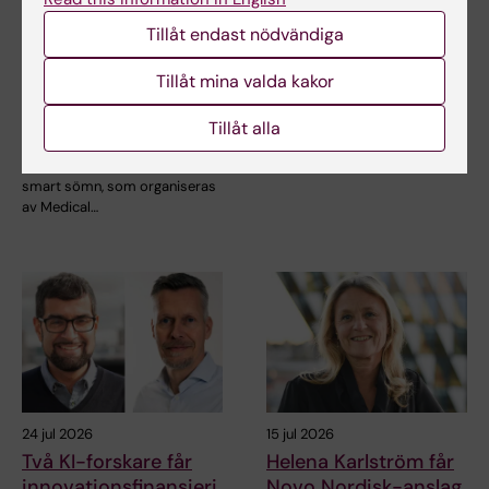
NeurotechEU:s
Juliette Foucher
vinterskola om
Tillåt endast nödvändiga
tilldelas prestigefyllt
"Smart sleep:
internationellt ALS-
Tillåt mina valda kakor
Exploring the future
anslag
of sleep
Juliette Foucher, postdoktor
Tillåt alla
measurements"
vid institutionen för klinisk
neurovetenskap…
NeurotechEU:s vinterskola om
smart sömn, som organiseras
av Medical…
24 jul 2026
15 jul 2026
Två KI-forskare får
Helena Karlström får
innovationsfinansieri
Novo Nordisk-anslag