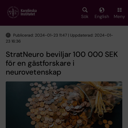
Skip
to
main
Sök
English
Meny
content
Publicerad: 2024-01-23 11:47 | Uppdaterad: 2024-01-
23 16:36
StratNeuro beviljar 100 000 SEK
för en gästforskare i
neurovetenskap