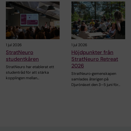
1 jul 2026
1 jul 2026
StratNeuro
Höjdpunkter från
studentkåren
StratNeuro Retreat
2026
StratNeuro har etablerat ett
studentråd för att stärka
StratNeuro‑gemenskapen
kopplingen mellan…
samlades återigen på
Djurönäset den 3–5 juni för…