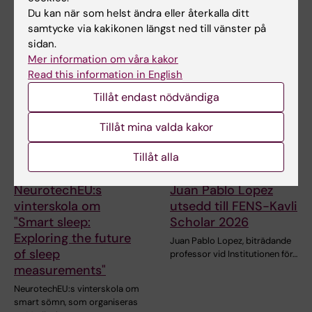
Universidad Miguel Hernández
Du kan när som helst ändra eller återkalla ditt
de Elche (UMH) har nöjet att
tillkännage den…
samtycke via kakikonen längst ned till vänster på
sidan.
Mer information om våra kakor
Read this information in English
Tillåt endast nödvändiga
Tillåt mina valda kakor
Tillåt alla
28 jul 2026
7 jul 2026
NeurotechEU:s
Juan Pablo Lopez
vinterskola om
utsedd till FENS-Kavli
"Smart sleep:
Scholar 2026
Exploring the future
Juan Pablo Lopez, biträdande
of sleep
professor vid Institutionen för…
measurements"
NeurotechEU:s vinterskola om
smart sömn, som organiseras