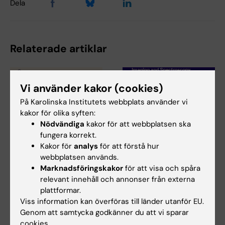
Dela
Relaterade artiklar
Vi använder kakor (cookies)
På Karolinska Institutets webbplats använder vi
kakor för olika syften:
Nödvändiga
kakor för att webbplatsen ska
fungera korrekt.
31 jul 2026
29 jul 2026
Kakor för
analys
för att förstå hur
NeurotechEU
III NeurotechEU-
webbplatsen används.
Business Winter
skolan om om
Marknadsföringskakor
för att visa och spåra
School 2026
preklinisk
relevant innehåll och annonser från externa
magnetresonansavbil
plattformar.
Universitetet i Bonn, Reykjavík
dning och
University och Radboud
Viss information kan överföras till länder utanför EU.
University har…
spektroskopi
Genom att samtycka godkänner du att vi sparar
cookies.