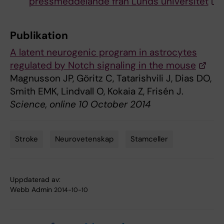
pressmeddelande från Lunds universitet
Publikation
A latent neurogenic program in astrocytes
regulated by Notch signaling in the mouse
Magnusson JP, Göritz C, Tatarishvili J, Dias DO,
Smith EMK, Lindvall O, Kokaia Z, Frisén J.
Science, online 10 October 2014
Stroke
Neurovetenskap
Stamceller
Tags
Uppdaterad av:
Webb Admin
2014-10-10