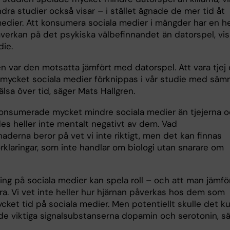
dra studier också visar – i stället ägnade de mer tid åt
medier. Att konsumera sociala medier i mängder har en he
verkan på det psykiska välbefinnandet än datorspel, vis
die.
en var den motsatta jämfört med datorspel. Att vara tjej
mycket sociala medier förknippas i vår studie med säm
lsa över tid, säger Mats Hallgren.
 konsumerade mycket mindre sociala medier än tjejerna 
es heller inte mentalt negativt av dem. Vad
naderna beror på vet vi inte riktigt, men det kan finnas
rklaringar, som inte handlar om biologi utan snarare om
ng på sociala medier kan spela roll – och att man jämför
a. Vi vet inte heller hur hjärnan påverkas hos dem som
cket tid på sociala medier. Men potentiellt skulle det k
de viktiga signalsubstanserna dopamin och serotonin, s