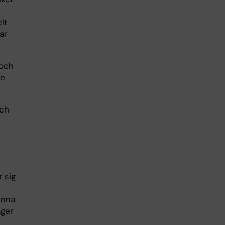
lt
ar
 och
re
och
 sig
unna
äger