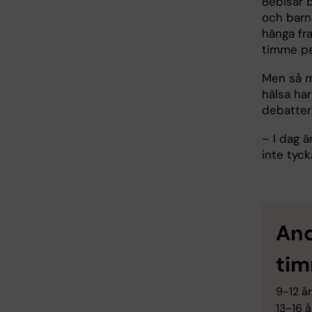
Bebisar b
och barn 
hänga fr
timme pe
Men så m
hälsa har
debattera
– I dag 
inte tyck
And
tim
9-12 år
13-16 å