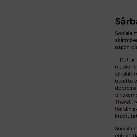
Sårb
Sociala 
skärmber
någon di
– Det är 
medier ka
särskilt 
utsatta 
depressio
till exem
Thorell
,
f
för klin
Institutet
Sociala 
enbart då