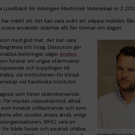
ja Lundbäck för tidningen Medicinsk Vetenskap nr 2 202
 har märkt att det kan vara svårt att släppa mobilen. Bå
 vuxna använder skärmar allt fler timmar om dagen.
 som med god mat, det kan vara
 begränsa sitt intag. Dessutom ger
snabba belöningar, säger
Anders
om forskar om ungas skärmvanor
rspelande och kopplingen till
hälsa, vid institutionen för klinisk
nskap vid Karolinska Institutet.
iagnos som heter skärmberoende
e. För mycket nöjesskärmtid, alltså
 som innebär stillasittande och som
rbete eller studier, anses ändå, enligt
lsoorganisationen, WHO, vara en
r för både fysisk och psykisk ohälsa.
Anders Nilsson, foto