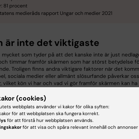
r: 81 procent
 Statens medieråds rapport Ungar och medier 2021
 är inte det viktigaste
s mycket som tyder på att det kanske inte är just nedla
och timmar framför skärmen som har störst betydelse fö
nde. Troligen finns andra viktigare faktorer när det kom
spel, sociala medier eller allmänt slösurfande påverkar oss
är, vilket kön vi har och vad vi gör framför skärmen kan ha
tydelse – liksom vad vi egentligen sysslar med när vi gö
kakor (cookies)
nat än hänger där.
tutets webbplats använder vi kakor för olika syften:
Mats Hallgren
, vid institutionen för
akor för att webbplatsen ska fungera korrekt.
global folkhälsa vid Karolinska Institu
lys
för att förstå hur webbplatsen används.
har tittat på ungas psykiska hälsa o
ingskakor
för att visa och spåra relevant innehåll och annonser
jämfört unga som spelar väldigt lite
datorspel, max en gång i veckan, me