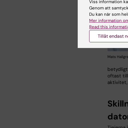
Viss information kan
Genom att samtycka
Du kan när som hels
Mer information om
Read this informati
Tillåt endast 
Mats Hallgre
betydlig
oftast ti
aktivitet,
Skil
dato
Tjejerna 