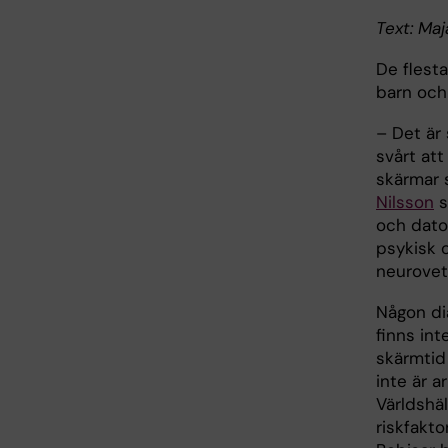
Text: Ma
De flesta
barn och
– Det är
svårt att
skärmar 
Nilsson
s
och dato
psykisk o
neurovete
Någon d
finns int
skärmtid
inte är a
Världshä
riskfakto