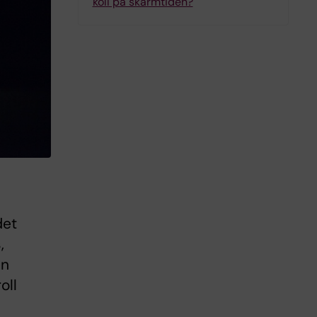
koll på skärmtiden?
det
,
en
oll