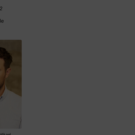
2
de
 Mikael