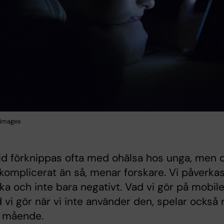
 images
d förknippas ofta med ohälsa hos unga, men 
komplicerat än så, menar forskare. Vi påverkas
ka och inte bara negativt. Vad vi gör på mobil
 vi gör när vi inte använder den, spelar också r
t mående.