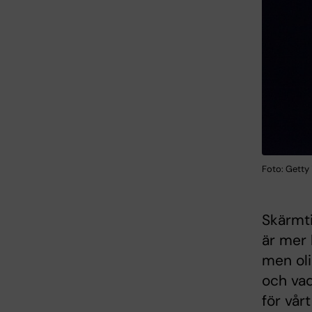
Foto: Getty
Skärmti
är mer 
men oli
och vad
för vår