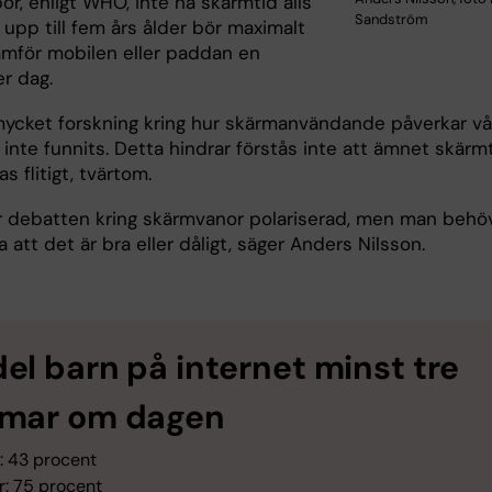
ör, enligt WHO, inte ha skärmtid alls
Sandström
upp till fem års ålder bör maximalt
amför mobilen eller paddan en
r dag.
ycket forskning kring hur skärmanvändande påverkar vå
 inte funnits. Detta hindrar förstås inte att ämnet skärm
s flitigt, tvärtom.
är debatten kring skärmvanor polariserad, men man behö
a att det är bra eller dåligt, säger Anders Nilsson.
el barn på internet minst tre
mar om dagen
: 43 procent
r: 75 procent