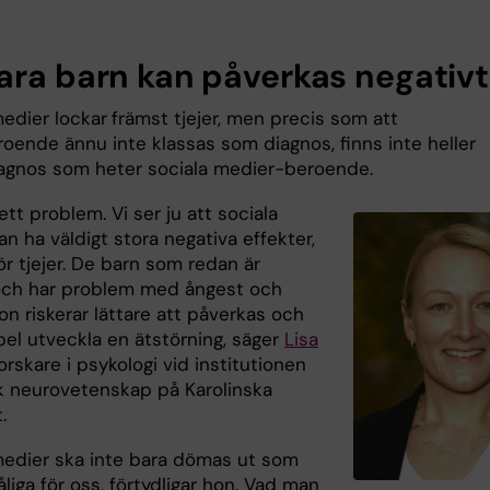
ara barn kan påverkas negativt
medier lockar
främst tjejer, men precis som att
oende ännu inte klassas som diagnos, finns inte heller
agnos som heter sociala medier-beroende.
ett problem. Vi ser ju att sociala
n ha väldigt stora negativa effekter,
för tjejer. De barn som redan är
och har problem med ångest och
n riskerar lättare att påverkas och
pel utveckla en ätstörning, säger
Lisa
orskare i psykologi vid institutionen
isk neurovetenskap på Karolinska
.
medier ska inte bara dömas ut som
liga för oss, förtydligar hon. Vad man