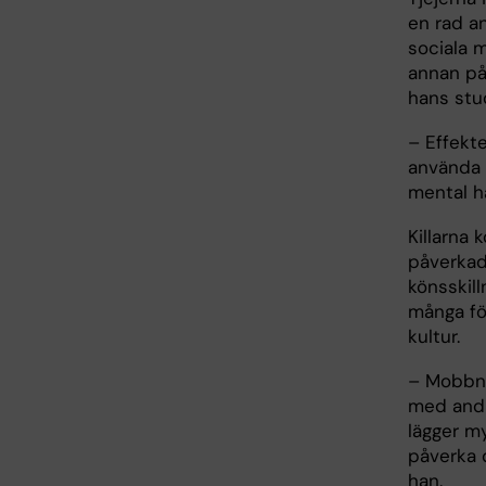
en rad an
sociala 
annan på
hans stu
– Effekt
använda 
mental hä
Killarna
påverkad
könsskill
många fö
kultur.
– Mobbni
med andr
lägger my
påverka 
han.