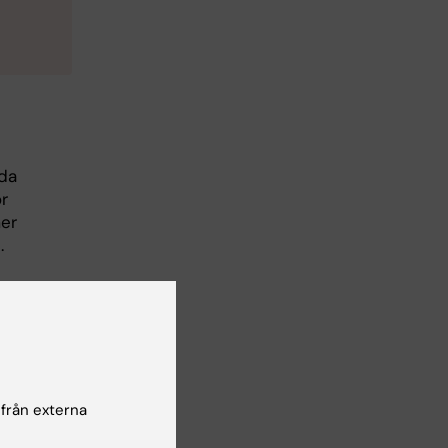
gda
r
mer
.
r
tet,
ch
 från externa
d