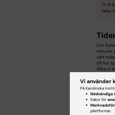
17-18 å
Källa:
Tiden
Det finn
minuter 
vårt måe
till hur 
Vilka vi 
större be
Vi använder 
något an
På Karolinska Insti
Nödvändiga
k
Kakor för
ana
Marknadsför
plattformar.