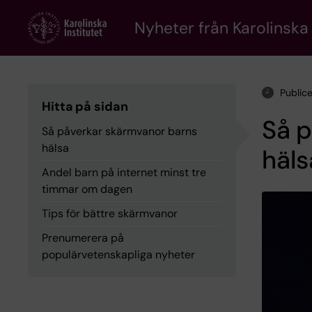
Skip
to
Nyheter från Karolinska 
main
content
Public
Hitta på sidan
Så 
Så påverkar skärmvanor barns
hälsa
häls
Andel barn på internet minst tre
timmar om dagen
Tips för bättre skärmvanor
Prenumerera på
populärvetenskapliga nyheter