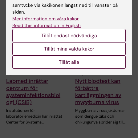
samtycke via kakikonen längst ned till vänster på
sidan.
Relaterade artiklar
Mer information om våra kakor
Read this information in English
Tillåt endast nödvändiga
Tillåt mina valda kakor
Tillåt alla
18 jun 2026
15 apr 2026
Labmed inrättar
Nytt blodtest kan
centrum för
förbättra
systeminfektionsbiol
kartläggningen av
ogi (CSIB)
myggburna virus
Institutionen för
Myggburna virussjukdomar
laboratoriemedicin har inrättat
som dengue, zika och
Center for Systems…
chikungunya sprider sig till…