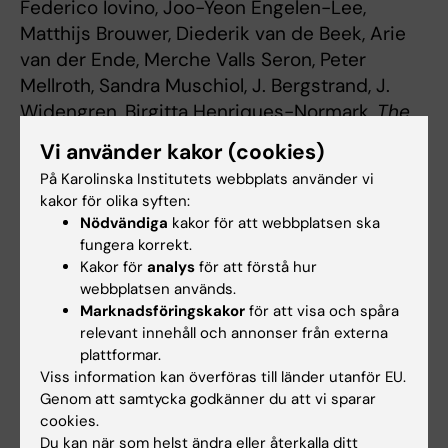
Federico Iovino, Joo-Yeon Engelen-Lee,
Matthijs Brouwer, Diederik van de Beek, Arie
van der Ende, Merche Valls Seron, Peter
Mellroth, Sandra Muschiol, J. Bergstrand, J.
Widengren, Birgitta Henriques-Normark,
The
Journal of Experimental Medicine, online 17
Vi använder kakor (cookies)
maj 2017
På Karolinska Institutets webbplats använder vi
kakor för olika syften:
Nödvändiga
kakor för att webbplatsen ska
Infektionsmedicin
Mikrobiologi
fungera korrekt.
Tags
Kakor för
analys
för att förstå hur
webbplatsen används.
Marknadsföringskakor
för att visa och spåra
Uppdaterad av:
relevant innehåll och annonser från externa
Charlotte Brandt
2022-05-10
plattformar.
Viss information kan överföras till länder utanför EU.
Genom att samtycka godkänner du att vi sparar
Dela
cookies.
Du kan när som helst ändra eller återkalla ditt