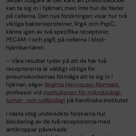
Sedan tidigare är det känt att pneumokocker
kan ta sig in i hjärnan, men inte hur de fäster
på cellerna. Den nya forskningen visar hur två
viktiga bakterieproteiner, RrgA och PspC,
känns igen av två specifika receptorer,
PECAM-1 och pIgR, på cellerna i blod-
hjärnbarriären.
– Våra resultat tyder på att de här två
receptorerna är väldigt viktiga för
pneumokockernas förmåga att ta sig in i
hjärnan, säger
Birgitta Henriques-Normark
,
professor vid
institutionen för mikrobiologi,
tumör- och cellbiologi
på Karolinska Institutet.
I nästa steg undersökte forskarna hur
blockering av de två receptorerna med
antikroppar påverkade