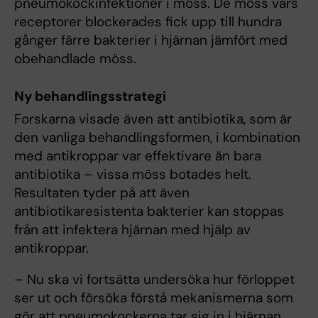
pneumokockinfektioner i möss. De möss vars
receptorer blockerades fick upp till hundra
gånger färre bakterier i hjärnan jämfört med
obehandlade möss.
Ny behandlingsstrategi
Forskarna visade även att antibiotika, som är
den vanliga behandlingsformen, i kombination
med antikroppar var effektivare än bara
antibiotika – vissa möss botades helt.
Resultaten tyder på att även
antibiotikaresistenta bakterier kan stoppas
från att infektera hjärnan med hjälp av
antikroppar.
– Nu ska vi fortsätta undersöka hur förloppet
ser ut och försöka förstå mekanismerna som
gör att pneumokockerna tar sig in i hjärnan