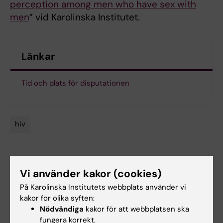
perception among men who have sex with
men
” vid Karolinska Institutet.
Länkar
Tid och plats för disputationen
hiv
Tags
Uppdaterad av:
Vi använder kakor (cookies)
Webb Admin
2018-09-27
På Karolinska Institutets webbplats använder vi
kakor för olika syften:
Nödvändiga
kakor för att webbplatsen ska
Dela
fungera korrekt.