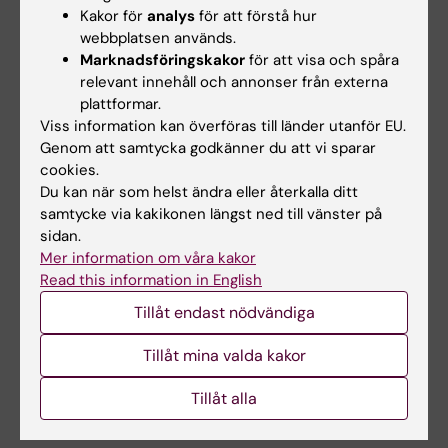
Kakor för
analys
för att förstå hur
webbplatsen används.
Marknadsföringskakor
för att visa och spåra
Relaterade artiklar
relevant innehåll och annonser från externa
plattformar.
Viss information kan överföras till länder utanför EU.
Genom att samtycka godkänner du att vi sparar
cookies.
Du kan när som helst ändra eller återkalla ditt
samtycke via kakikonen längst ned till vänster på
sidan.
28 jul 2026
8 jun 2026
Mer information om våra kakor
KI-forskare bakom
Marcus Buggert
Read this information in English
modekreation som
tilldelas Fernströms
Tillåt endast nödvändiga
lyfter utmaningar
pris för yngre
med hiv
forskare 2026
Tillåt mina valda kakor
När den 26:e internationella
Docent Marcus Buggert vid
aidskonferensen (AIDS 2026)
institutionen för medicin,
Tillåt alla
öppnar i Rio de…
Huddinge, Karolinska…