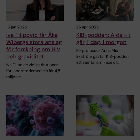
16 jan 2026
25 apr 2025
Iva Filipovic får Åke
KIB-podden: Aids – i
Wibergs stora anslag
går, i dag, i morgon
för forskning om HIV
KI-professor Anna Mia
och graviditet
Ekström gästar KIB-podden i
ett samtal om Face of…
Iva Filipovic vid institutionen
för laboratoriemedicin får 4,5
miljoner…