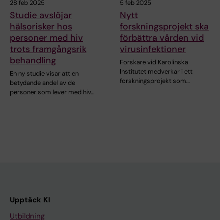
28 feb 2025
5 feb 2025
Studie avslöjar
Nytt
hälsorisker hos
forskningsprojekt ska
personer med hiv
förbättra vården vid
trots framgångsrik
virusinfektioner
behandling
Forskare vid Karolinska
Institutet medverkar i ett
En ny studie visar att en
forskningsprojekt som…
betydande andel av de
personer som lever med hiv…
Upptäck KI
Utbildning