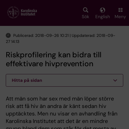
Skip
to
main
Sök
English
Meny
content
Publicerad: 2018-09-26 10:21 | Uppdaterad: 2018-09-
27 14:13
Riskprofilering kan bidra till
effektivare hivprevention
Hitta på sidan
Att män som har sex med män löper större
risk att få hiv än andra är känt sedan hiv
upptäcktes. Men nu visar en avhandling från
Karolinska Institutet att det är en mindre
grupp bland dem som står för det mesta av