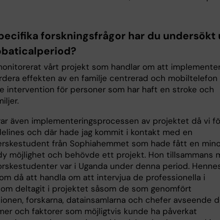
specifika forskningsfrågor har du undersökt
bbaticalperiod?
monitorerat vårt projekt som handlar om att implemente
rdera effekten av en familje centrerad och mobiltelefon
e intervention för personer som har haft en stroke och
iljer.
rar även implementeringsprocessen av projektet då vi fö
elines och där hade jag kommit i kontakt med en
erskestudent från Sophiahemmet som hade fått en mino
udy möjlighet och behövde ett projekt. Hon tillsammans
rskestudenter var i Uganda under denna period. Henne
om då att handla om att intervjua de professionella i
om deltagit i projektet såsom de som genomfört
tionen, forskarna, datainsamlarna och chefer avseende 
er och faktorer som möjligtvis kunde ha påverkat