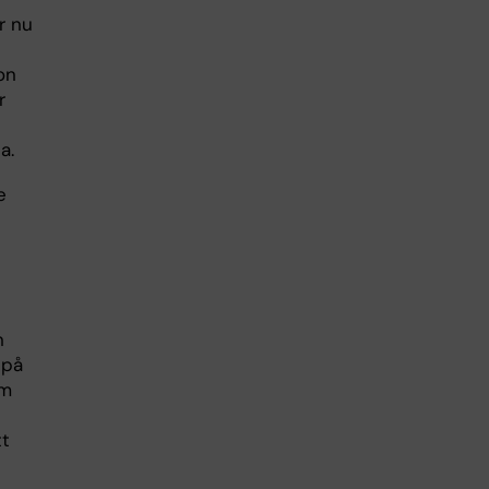
r nu
on
r
a.
e
n
 på
om
tt