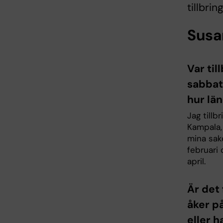
tillbri
Susa
Var til
sabbat
hur lä
Jag tillb
Kampala,
mina sak
februari
april.
Är det
åker p
eller h