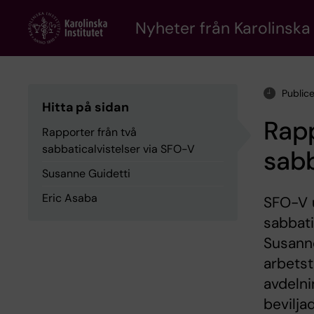
Skip
to
Nyheter från Karolinska 
main
content
Public
Hitta på sidan
Rapp
Rapporter från två
sabbaticalvistelser via SFO-V
sabb
Susanne Guidetti
Eric Asaba
SFO-V u
sabbati
Susanne
arbetst
avdelni
bevilja