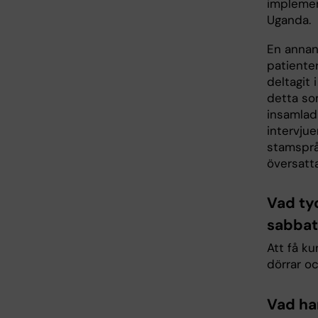
implemen
Uganda.
En annan
patiente
deltagit
detta so
insamlad
intervju
stamsprå
översatta
Vad ty
sabbat
Att få ku
dörrar oc
Vad har