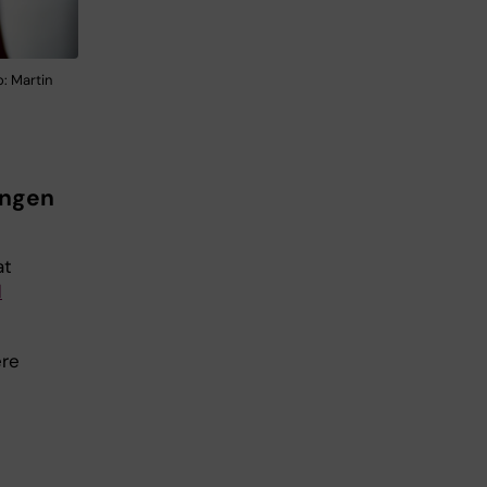
: Martin
ingen
at
d
.
ere