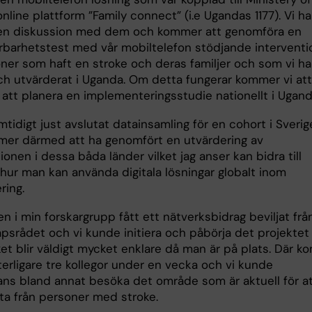
nline plattform ”Family connect” (i.e Ugandas 1177). Vi ha
t en diskussion med dem och kommer att genomföra en
barhetstest med vår mobiltelefon stödjande interventi
oner som haft en stroke och deras familjer och som vi ha
ch utvärderat i Uganda. Om detta fungerar kommer vi att
 att planera en implementeringsstudie nationellt i Ugand
mtidigt just avslutat datainsamling för en cohort i Sverig
er därmed att ha genomfört en utvärdering av
ionen i dessa båda länder vilket jag anser kan bidra till
hur man kan använda digitala lösningar globalt inom
ring.
en i min forskargrupp fått ett nätverksbidrag beviljat frå
psrådet och vi kunde initiera och påbörja det projektet
lket blir väldigt mycket enklare då man är på plats. Där k
erligare tre kollegor under en vecka och vi kunde
ans bland annat besöka det område som är aktuell för a
ta från personer med stroke.