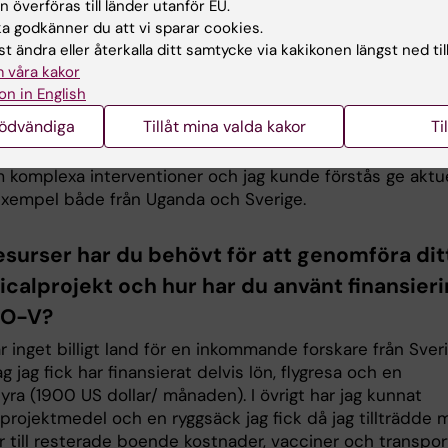
 överföras till länder utanför EU.
e förbereda inkommande studenter och lärare som skull
 godkänner du att vi sparar cookies.
KI samt att jag även hade 2 KI lärare som kom till på
t ändra eller återkalla ditt samtycke via kakikonen längst ned til
yte under den perioden jag var i Kampala. Jag kunde dä
 våra kakor
em på plats. I övrigt har jag kunnat genomföra både den
on in English
ning och möten som jag hade ansvar för på distans. Jag
nödvändiga
Tillåt mina valda kakor
Ti
n undervisning för en masterkurs i vårdvetenskap från
versitet i Österrike och det gick väldigt bra. Det handl
 komplexa interventioner och jag kunde förstås ge aktue
 exempel både från Uganda och Sverige.
resurser har du behövt för att genomföra dit
icalprojekt och hur har du använt finansier
FO-V?
 inget billigt land för en inkommande forskare från Sveri
g jag fick har finansierat delvis lön, flygresa och en
ra (1900 US dollar/ månaden). I övrigt har jag kunnat
projektmedel och en ryggsäck jag fick då jag tillträdde 
 till resterade boende kostnader, vacciner och transport