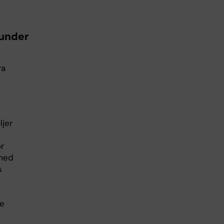
 under
ra
ljer
r
 med
s
de