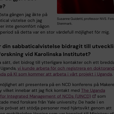
re?
fösta gången jag åkte på
Susanne Guidetti, professor NVS. Foto
ical vistelse och jag
Stenmark.
ler inte genomfört någon
eriod så detta var en stor värdefull möjlighet för mig.
 din sabbaticalvistelse bidragit till utveckl
forskning vid Karolinska Institutet?
sätt, det bidrog till ytterligare kontakter och ett bredd
i Uganda,
vi kunde arbeta för och registrera en doktoran
nda på KI som kommer att arbeta i vårt projekt i Uganda
 möjlighet att presentera på en NCD konferens på Maker
y vilket innebar att jag fick kontakt med
The Uganda
ve for Integrated Management of NCDs (UINCD)
som
ade med forskare från Yale university. De hade i en
die prövat att stödja personer med hjärtsvikt genom att
n mobiltelefon lösning som var kopplad till Ministery of