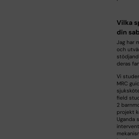
Vilka 
din sa
Jag har 
och utvä
stödjand
deras fam
Vi stude
MRC guid
sjuksköt
field st
2 barnmo
projekt k
Uganda s
interven
mekanism