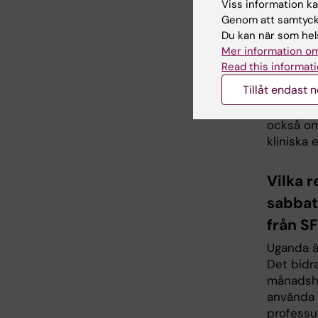
Viss information kan
jag kund
Genom att samtycka
åka till 
Du kan när som hels
lärarutb
Mer information om
stödja d
Read this informati
undervis
Tillåt endast 
hade äve
Krems uni
också om
kliniska
Vilka 
sabbat
från S
Uganda är
Det bidra
månadshy
använda 
professur