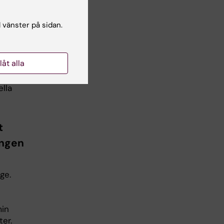
e
l vänster på sidan.
rmed
llåt alla
ade
lla
t
ingen
ge.
min
er.