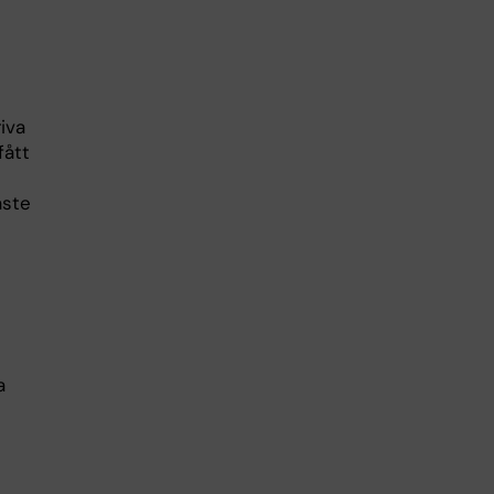
iva
fått
aste
a