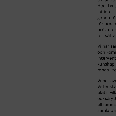
Healths o
initiera
genomför
för pers
prövat o
fortsätta
Vi har sa
och komm
intervent
kunskap 
rehabilite
Vi har äv
Vetenska
plats, vi
också ytt
tillsamm
samla da