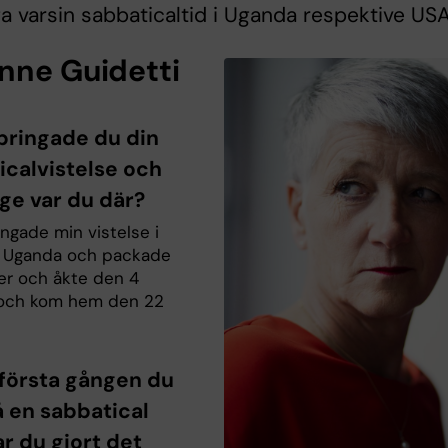
nga varsin sabbaticaltid i Uganda respektive USA
nne Guidetti
lbringade du din
icalvistelse och
nge var du där?
ringade min vistelse i
 Uganda och packade
er och åkte den 4
 och kom hem den 22
 första gången du
å en sabbatical
ar du gjort det