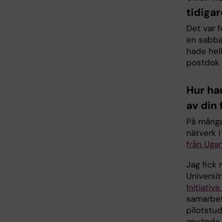
tidiga
Det var 
en sabbat
hade hel
postdok p
Hur har
av din 
På många 
nätverk 
från Uga
Jag fick
Universit
Initiati
samarbet
pilotstu
använda e