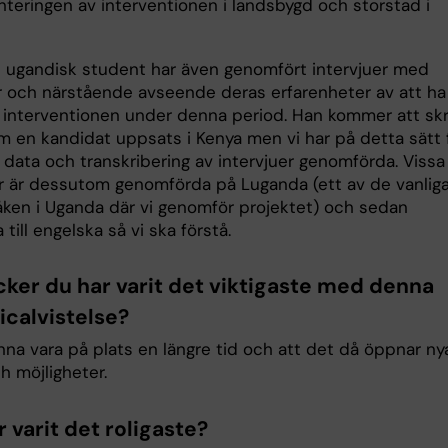
teringen av interventionen i landsbygd och storstad i
 ugandisk student har även genomfört intervjuer med
r och närstående avseende deras erfarenheter av att ha
 i interventionen under denna period. Han kommer att skr
m en kandidat uppsats i Kenya men vi har på detta sätt 
 data och transkribering av intervjuer genomförda. Vissa
er är dessutom genomförda på Luganda (ett av de vanlig
ken i Uganda där vi genomför projektet) och sedan
 till engelska så vi ska förstå.
cker du har varit det viktigaste med denna
icalvistelse?
nna vara på plats en längre tid och att det då öppnar ny
h möjligheter.
 varit det roligaste?