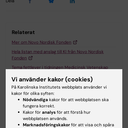
Dela
Relaterat
Mer om Novo Nordisk Fonden
Hela listan med anslag till KI från Novo Nordisk
Fonden
Tema fettlever i tidningen Medicinsk Vetenskap
Vi använder kakor (cookies)
På Karolinska Institutets webbplats använder vi
Relaterade artiklar
kakor för olika syften:
Nödvändiga
kakor för att webbplatsen ska
fungera korrekt.
Kakor för
analys
för att förstå hur
webbplatsen används.
Marknadsföringskakor
för att visa och spåra