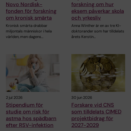
Novo Nordisk-
forskning om hur
fonden för forskning
eksem påverkar skola
om kronisk smärta
och yrkesliv
Kronisk smärta drabbar
Anna Winther är en av tre KI-
miljontals människor i hela
doktorander som har tilldelats
världen, men dagens…
årets Kerstin…
2 jul 2026
30 jun 2026
Stipendium för
Forskare vid CNS
studie om risk för
som tilldelats CIMED
astma hos spädbarn
projektbidrag för
efter RSV-infektion
2027-2029