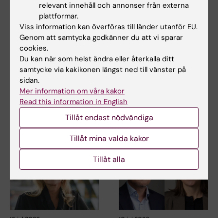
relevant innehåll och annonser från externa
plattformar.
Viss information kan överföras till länder utanför EU.
27 jul 2026
24 jul 2026
Genom att samtycka godkänner du att vi sparar
Juliette Foucher
Två KI-forskare får
cookies.
tilldelas prestigefyllt
innovationsfinansieri
Du kan när som helst ändra eller återkalla ditt
internationellt ALS-
ng från Knut och
samtycke via kakikonen längst ned till vänster på
anslag
Alice Wallenbergs
sidan.
Stiftelse
Juliette Foucher, postdoktor
Mer information om våra kakor
vid institutionen för klinisk
Professor Gonçalo Castelo-
Read this information in English
neurovetenskap…
Branco och professor Janne
Tillåt endast nödvändiga
Lehtiö vid KI får…
Tillåt mina valda kakor
Tillåt alla