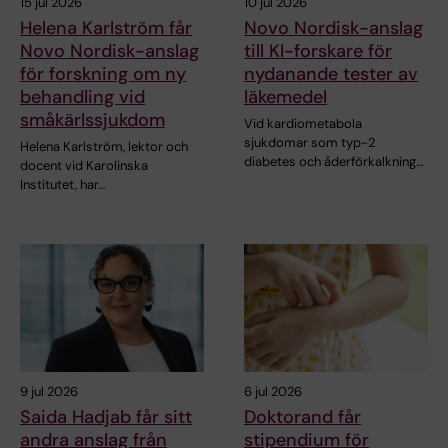
15 jul 2026
10 jul 2026
Helena Karlström får
Novo Nordisk-anslag
Novo Nordisk-anslag
till KI-forskare för
för forskning om ny
nydanande tester av
behandling vid
läkemedel
småkärlssjukdom
Vid kardiometabola
sjukdomar som typ-2
Helena Karlström, lektor och
diabetes och åderförkalkning…
docent vid Karolinska
Institutet, har…
9 jul 2026
6 jul 2026
Saida Hadjab får sitt
Doktorand får
andra anslag från
stipendium för