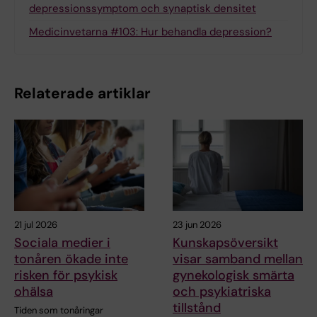
depressionssymptom och synaptisk densitet
Medicinvetarna #103: Hur behandla depression?
Relaterade artiklar
21 jul 2026
23 jun 2026
Sociala medier i
Kunskapsöversikt
tonåren ökade inte
visar samband mellan
risken för psykisk
gynekologisk smärta
ohälsa
och psykiatriska
tillstånd
Tiden som tonåringar