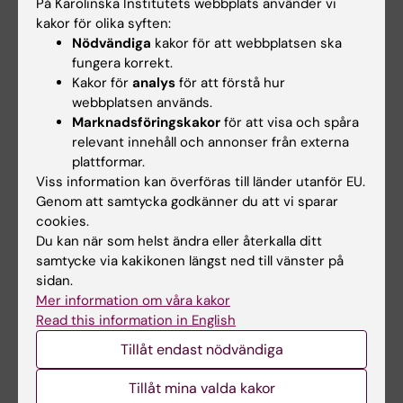
läkemedlet litium, än vad som var fallet i
På Karolinska Institutets webbplats använder vi
kakor för olika syften:
studiematerialet, säger Johan Lundberg.
Nödvändiga
kakor för att webbplatsen ska
fungera korrekt.
Studien initierades och finansierades av
Kakor för
analys
för att förstå hur
Region Stockholm och genomfördes i
webbplatsen används.
samarbete med läkemedelsföretaget
Marknadsföringskakor
för att visa och spåra
Janssen-Cilag.
relevant innehåll och annonser från externa
plattformar.
Viss information kan överföras till länder utanför EU.
Publikation
Genom att samtycka godkänner du att vi sparar
cookies.
“
Association of treatment-resistant
Du kan när som helst ändra eller återkalla ditt
depression with patient outcomes and health
samtycke via kakikonen längst ned till vänster på
care resource utilization in a population‐wide
sidan.
study
”, Johan Lundberg, Thomas Cars,
Mer information om våra kakor
Sven-Åke Lööv, Jonas Söderling, Johan
Read this information in English
Sundström, Jari Tiihonen, Amy Leval, Anna
Tillåt endast nödvändiga
Gannedahl, Carl Björkholm, Mikael Själin, Clara
Tillåt mina valda kakor
Hellner,
JAMA Psychiatry,
online 14 december