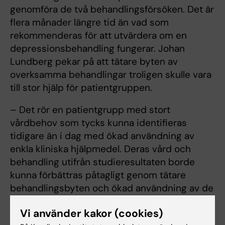
genomföra de två behandlingsförsöken. Det är
flera månader längre tid än vad som
rekommenderas för att utvärdera om en
depressionsbehandling fungerar. Johan
Lundberg pekar på att tätare byten av
overksamma behandlingar troligen skulle vara
till stor hjälp för patientgruppen.
– Det rör en patientgrupp med stort
vårdbehov som tycks kunna identifieras
tidigare än i dag med ökad användning av
enkla kliniska hjälpmedel. Deras vård och
behandling utifrån studieresultaten borde
kunna förbättras påtagligt genom tätare
behandlingsbyten och ökad användning av de
behandlingar som rekommenderas vid
Vi använder kakor (cookies)
behandlingsresistent depression, till exempel