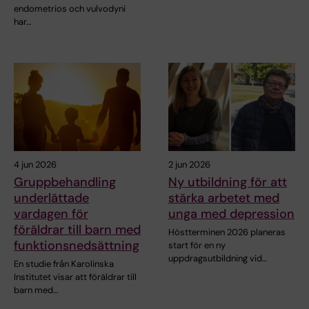
endometrios och vulvodyni
har…
4 jun 2026
2 jun 2026
Gruppbehandling
Ny utbildning för att
underlättade
stärka arbetet med
vardagen för
unga med depression
föräldrar till barn med
Höstterminen 2026 planeras
funktionsnedsättning
start för en ny
uppdragsutbildning vid…
En studie från Karolinska
Institutet visar att föräldrar till
barn med…