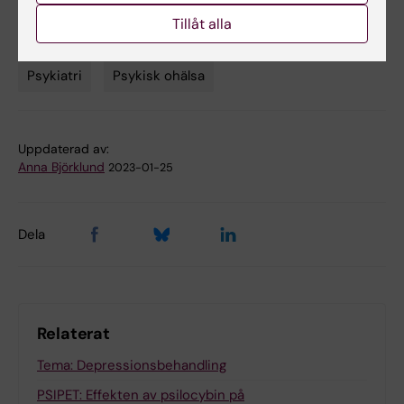
2022, doi: 10.1001/jamapsychiatry.2022.3860
Tillåt alla
Psykiatri
Psykisk ohälsa
Tags
Uppdaterad av:
Anna Björklund
2023-01-25
Dela
Relaterat
Tema: Depressionsbehandling
PSIPET: Effekten av psilocybin på