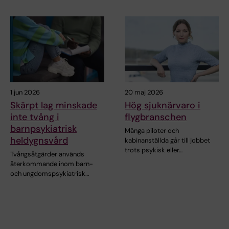
1 jun 2026
20 maj 2026
Skärpt lag minskade
Hög sjuknärvaro i
inte tvång i
flygbranschen
barnpsykiatrisk
Många piloter och
heldygnsvård
kabinanställda går till jobbet
trots psykisk eller…
Tvångsåtgärder används
återkommande inom barn-
och ungdomspsykiatrisk…