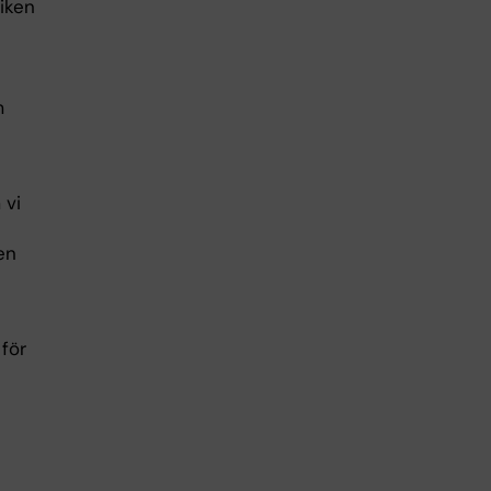
niken
m
 vi
en
för