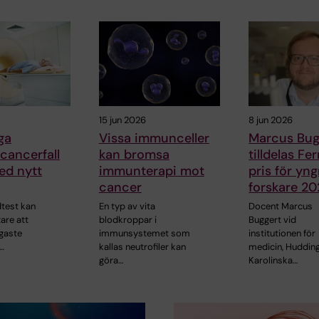
15 jun 2026
8 jun 2026
iga
Vissa immunceller
Marcus Bug
cancerfall
kan bromsa
tilldelas F
ed nytt
immunterapi mot
pris för yng
cancer
forskare 2
dtest kan
En typ av vita
Docent Marcus
tare att
blodkroppar i
Buggert vid
igaste
immunsystemet som
institutionen för
…
kallas neutrofiler kan
medicin, Hudding
göra…
Karolinska…