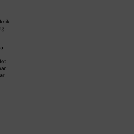
knik
ng
da
let
har
ar