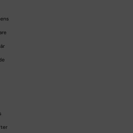
tens
are
är
de
s
fter