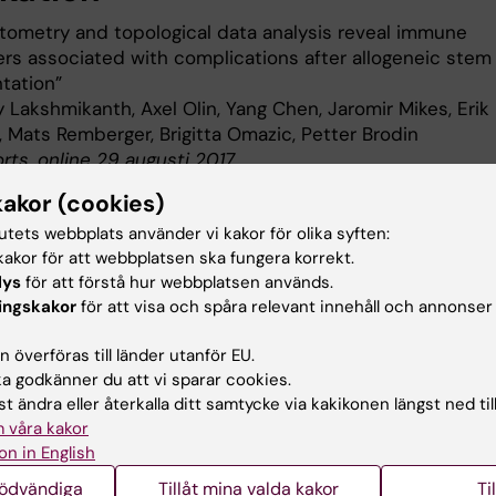
tometry and topological data analysis reveal immune
rs associated with complications after allogeneic stem 
tation”
 Lakshmikanth, Axel Olin, Yang Chen, Jaromir Mikes, Erik
, Mats Remberger, Brigitta Omazic, Petter Brodin
rts, online 29 augusti 2017
kakor (cookies)
tutets webbplats använder vi kakor för olika syften:
munologi
Cancer och onkologi
akor för att webbplatsen ska fungera korrekt.
lys
för att förstå hur webbplatsen används.
ingskakor
för att visa och spåra relevant innehåll och annonser
 överföras till länder utanför EU.
d av:
 godkänner du att vi sparar cookies.
in
2017-08-30
t ändra eller återkalla ditt samtycke via kakikonen längst ned til
 våra kakor
on in English
nödvändiga
Tillåt mina valda kakor
Ti