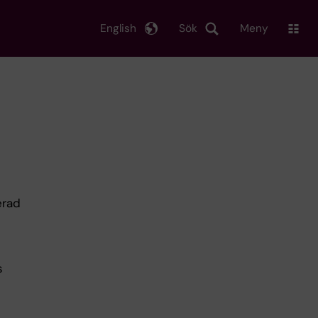
English
Sök
Meny
erad
s