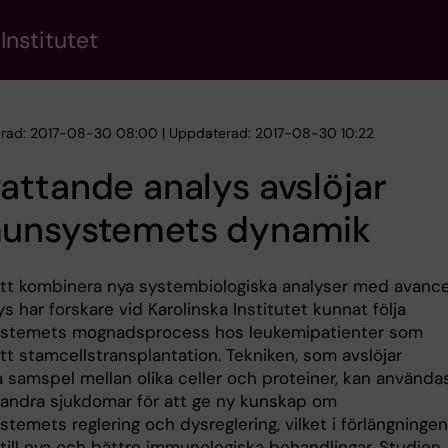
Institutet
erad: 2017-08-30 08:00 | Uppdaterad: 2017-08-30 10:22
ttande analys avslöjar
unsystemets dynamik
t kombinera nya systembiologiska analyser med avanc
s har forskare vid Karolinska Institutet kunnat följa
stemets mognadsprocess hos leukemipatienter som
t stamcellstransplantation. Tekniken, som avslöjar
 samspel mellan olika celler och proteiner, kan använda
 andra sjukdomar för att ge ny kunskap om
emets reglering och dysreglering, vilket i förlängningen
 till nya och bättre immunologiska behandlingar. Studien