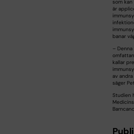
som kan k
är appli
immunsys
infektion
immunsys
banar vä
– Denna 
omfattan
kallar pr
immunsys
av andra
säger Pet
Studien 
Medicins
Barncanc
Publ