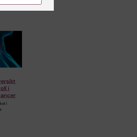
ersikt
ll i
cancer
kel i
e