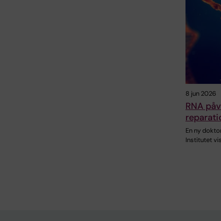
8 jun 2026
RNA påv
reparati
En ny dokto
Institutet v