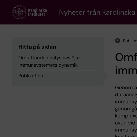
Skip
to
Nyheter från Karolinska 
main
content
Public
Hitta på sidan
Omfa
Omfattande analys avslöjar
immunsystemets dynamik
imm
Publikation
Genom at
dataanaly
immunsy
genomgåt
komplexa
även vid
immunsyst
kan leda