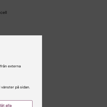
cell
 från externa
l vänster på sidan.
llåt alla