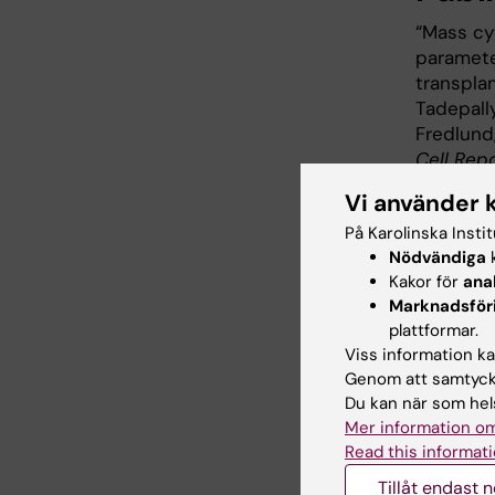
“Mass cy
paramete
transplan
Tadepally
Fredlund
Cell Repo
Vi använder 
På Karolinska Insti
Im
Nödvändiga
k
Tags
Kakor för
ana
Marknadsför
plattformar.
Viss information kan
Uppdatera
Genom att samtycka
Webb Adm
Du kan när som hels
Mer information om
Read this informati
Dela
Tillåt endast 