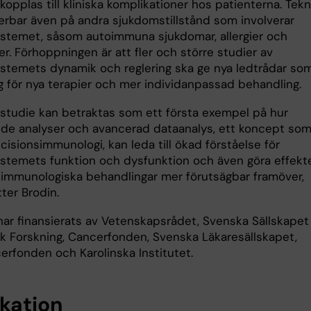
opplas till kliniska komplikationer hos patienterna. Tek
cerbar även på andra sjukdomstillstånd som involverar
temet, såsom autoimmuna sjukdomar, allergier och
er. Förhoppningen är att fler och större studier av
temets dynamik och reglering ska ge nya ledtrådar so
g för nya terapier och mer individanpassad behandling.
studie kan betraktas som ett första exempel på hur
de analyser och avancerad dataanalys, ett koncept som
ecisionsimmunologi, kan leda till ökad förståelse för
temets funktion och dysfunktion och även göra effekt
 immunologiska behandlingar mer förutsägbar framöver,
ter Brodin.
har finansierats av Vetenskapsrådet, Svenska Sällskapet 
k Forskning, Cancerfonden, Svenska Läkaresällskapet,
erfonden och Karolinska Institutet.
ikation