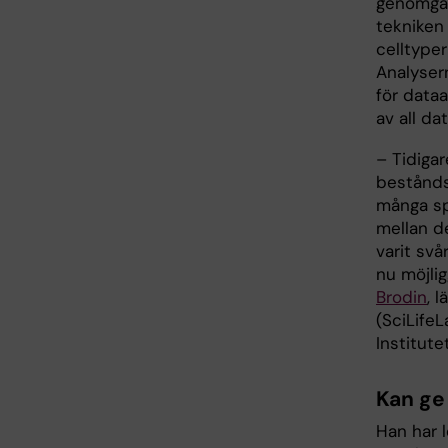
genomgån
tekniken
celltype
Analyser
för dataa
av all d
– Tidiga
bestånds
många spe
mellan d
varit sv
nu möjli
Brodin
, 
(SciLife
Institutet
Kan ge
Han har 