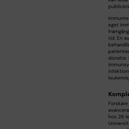
publicer
Immunter
eget imm
framgång
tid. En 
behandlin
patiente
donator.
immunsyst
infektion
leukemis
Komple
Forskare 
avancer
hos 26 l
Universit