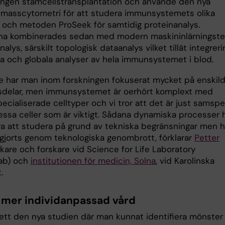
gen stamcellstransplantation och använde den nya
 masscytometri för att studera immunsystemets olika
r och metoden ProSeek för samtidig proteinanalys.
na kombinerades sedan med modern maskininlärningste
nalys, särskilt topologisk dataanalys vilket tillät integreri
ata och globala analyser av hela immunsystemet i blod.
re har man inom forskningen fokuserat mycket på enskil
delar, men immunsystemet är oerhört komplext med
cialiserade celltyper och vi tror att det är just samspe
essa celler som är viktigt. Sådana dynamiska processer 
åra att studera på grund av tekniska begränsningar men h
ggjorts genom teknologiska genombrott, förklarar
Petter
läkare och forskare vid Science for Life Laboratory
Lab) och
institutionen för medicin, Solna
, vid Karolinska
.
 mer individanpassad vård
lett den nya studien där man kunnat identifiera mönster