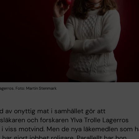
Lagerros. Foto: Martin Stenmark
d av onyttig mat i samhället gör att
släkaren och forskaren Ylva Trolle Lagerros
 i viss motvind. Men de nya läkemedlen som h
har gjort jobbet roligare. Parallellt har hon