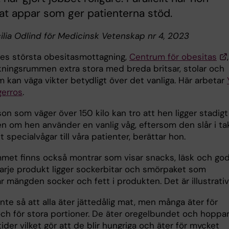
at appar som ger patienterna stöd.
cilia Odlind för Medicinsk Vetenskap nr 4, 2023
ges största obesitasmottagning,
Centrum för obesitas
ningsrummen extra stora med breda britsar, stolar och
 kan väga vikter betydligt över det vanliga. Här arbetar
gerros
.
on som väger över 150 kilo kan tro att hen ligger stadigt
n om hen använder en vanlig våg, eftersom den slår i tak
ut specialvågar till våra patienter, berättar hon.
mmet finns också montrar som visar snacks, läsk och god
varje produkt ligger sockerbitar och smörpaket som
r mängden socker och fett i produkten. Det är illustrat
inte så att alla äter jättedålig mat, men många äter för
ch för stora portioner. De äter oregelbundet och hoppa
ider vilket gör att de blir hungriga och äter för mycket