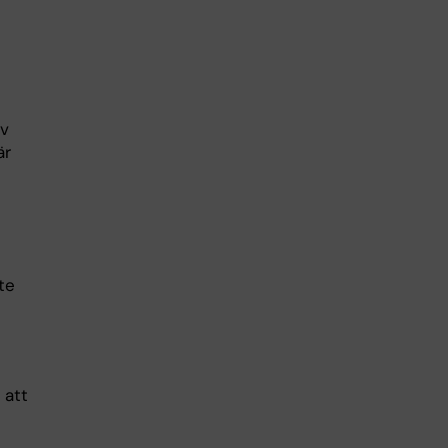
ev
är
te
 att