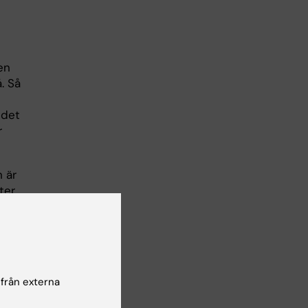
en
. Så
 det
r
 är
er,
 från externa