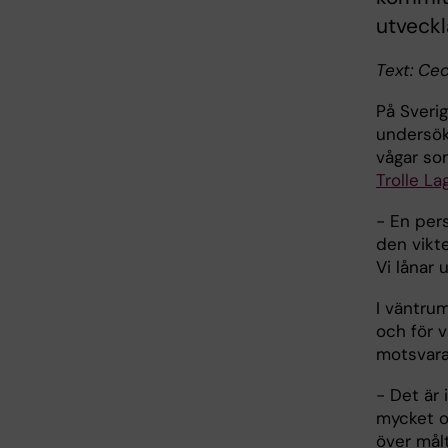
utveckl
Text: Ce
På Sveri
undersök
vågar som
Trolle La
- En pers
den vikte
Vi lånar 
I väntru
och för 
motsvara
- Det är 
mycket o
över målt