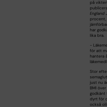
på vikten
publicer
England 
procent, 
jämförba
har godkä
lika bra.
- Läkeme
för att m
hantera å
läkemedle
Stor efte
semagluti
just nu ä
BMI över 
godkänt 
dyrt för
också oli