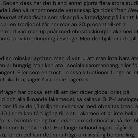
. Sedan dess har det bland annat gjorts flera stora stud
ade i den välrenommerade vetenskapliga tidskriften
Ne
Journal of Medicine
som visar på viktnedgång på i snitt 1
där en tredjedel går ner mer än 20 procent vilket är
rt med vad man uppnår med obesitaskirurgi. Läkemedle
nts för viktreducering i Sverige. Men det hjälper inte all
dlen minskar aptiten. Men vi vet ju att man inte bara ät
an är hungrig. Man kan äta i sociala sammanhang, eller fö
ngest. Eller som en tröst. I dessa situationer fungerar in
t lika bra, säger Ylva Trolle Lagerros.
rfrågan har också lett till att det råder global brist på
d och alla liknande läkemedel, så kal­lade GLP-1 analoger
r det få av de 1,3 miljoner svenskar med obesitas (med e
30 ) som kan få tillgång till det. Läkemedlet är inte helle
för subventionering för personer med obesitas så det bl
 den som behöver det. Hur länge behandlingen pågår är
ka, för en del kan det vara fråga om livslång behandling.