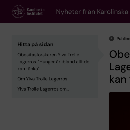
Skip
to
Nyheter från Karolinska 
main
content
Public
Hitta på sidan
Obes
Obesitasforskaren Ylva Trolle
Lagerros: "Hunger är ibland allt de
Lage
kan tänka"
kan 
Om Ylva Trolle Lagerros
Ylva Trolle Lagerros om…