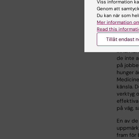
Viss information kan
det rolig
Genom att samtycka
område, t
Du kan när som hels
Lagerros.
Mer information om
Read this informati
- Ofta k
hungern 
Tillåt endast 
närvaran
innan lun
de inte a
på jobbet
hunger är
Medicin
känsla. D
verktyg 
effektiv
på väg, 
En av de
uppmärk
fram för