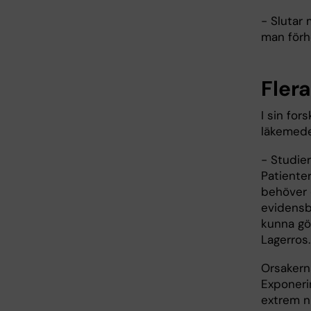
- Slutar
man förho
Fler
I sin for
läkemede
- Studier
Patiente
behöver d
evidensb
kunna gö
Lagerro
Orsakerna
Exponeri
extrem nu