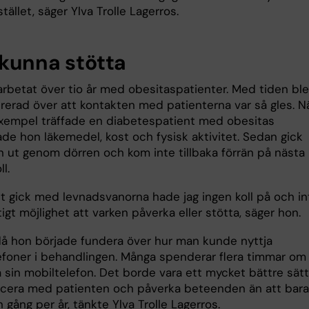
stället, säger Ylva Trolle Lagerros.
 kunna stötta
arbetat över tio år med obesitaspatienter. Med tiden bl
trerad över att kontakten med patienterna var så gles. N
 exempel träffade en diabetespatient med obesitas
de hon läkemedel, kost och fysisk aktivitet. Sedan gick
n ut genom dörren och kom inte tillbaka förrän på nästa
ll.
t gick med levnadsvanorna hade jag ingen koll på och in
ktigt möjlighet att varken påverka eller stötta, säger hon.
då hon började fundera över hur man kunde nyttja
efoner i behandlingen. Många spenderar flera timmar om
 sin mobiltelefon. Det borde vara ett mycket bättre sätt
era med patienten och påverka beteenden än att bara
n gång per år, tänkte Ylva Trolle Lagerros.