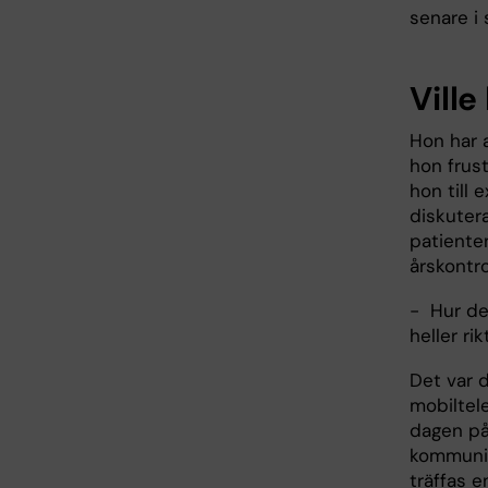
senare i 
Ville
Hon har 
hon frus
hon till
diskutera
patiente
årskontro
- Hur de
heller ri
Det var 
mobiltel
dagen på
kommunic
träffas e