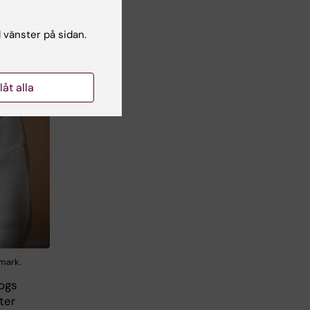
l vänster på sidan.
llåt alla
nmark.
ogs
ter