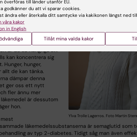
 överföras till länder utanför EU.
are att arbeta i detta
 godkänner du att vi sparar cookies.
ycker Ylva Trolle
t ändra eller återkalla ditt samtycke via kakikonen längst ned til
 våra kakor
on in English
an patienterna beskriva
som en ständigt
nödvändiga
Tillåt mina valda kakor
Ti
de tinnitus. Timmen
ch är de så hungriga att
lls kan koncentrera sig
. Hunger, hunger,
 allt de kan tänka.
erna dämpar denna
et ger oss ett nytt
och fler ännu mer
a läkemedel är dessutom
säger hon.
Ylva Trolle Lagerros. Foto Martin Ste
 mest
sammade läkemedelssubstanserna är semaglutid som t
 behandling av typ 2-diabetes. Tidigt såg man även effek