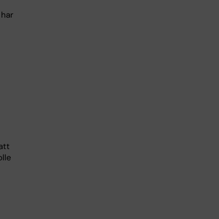
 har
s.
att
lle