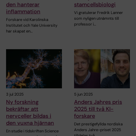
den hanterar
stamcellsbiologi
inflammation
Vi gratulerar Fredrik Lanner
som nyligen utnämnts till
Forskare vid Karolinska
professor i…
Institutet och Yale University
har skapat en…
3 jul 2025
5 jun 2025
Ny forskning
Anders Jahres pris
bekräftar att
2025 till två KI-
nervceller bildas i
forskare
den vuxna hjärnan
Det prestigefyllda nordiska
Anders Jahre-priset 2025
En studie i tidskriften Science
tilldelas två…