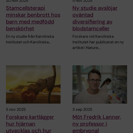
20 nov 2025
11 nov 2025
Stamcellsterapi
Ny studie avslöjar
minskar benbrott hos
oväntad
barn med medfödd
diversifiering av
benskörhet
blodstamceller
En ny studie från Karolinska
Forskare vid Karolinska
Institutet och Karolinska…
Institutet har publicerat en ny
artikel i Nature…
5 nov 2025
3 sep 2025
Forskare kartlägger
Möt Fredrik Lanner,
hur hjärnan
ny professor i
utvecklas och hur
embryonal