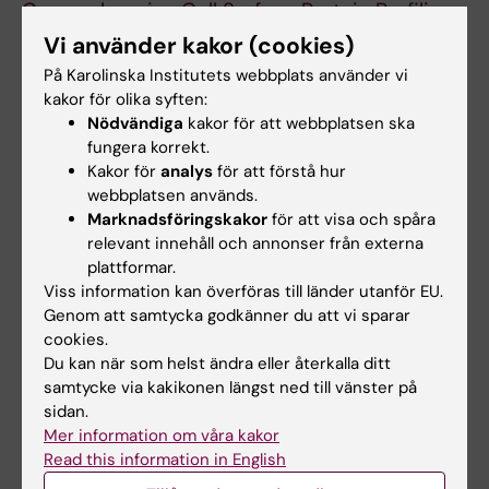
Comprehensive Cell Surface Protein Profiling
Identifies Specific Markers of Human Naive
Vi använder kakor (cookies)
and Primed Pluripotent States
På Karolinska Institutets webbplats använder vi
Amanda J. Collier, Sarita P. Panula, John Paul
kakor för olika syften:
Schell, Peter Chovanec, Alvaro Plaza Reyes,
Nödvändiga
kakor för att webbplatsen ska
fungera korrekt.
Sophie Petropoulos, Anne E. Corcoran, Rachael
Kakor för
analys
för att förstå hur
Walker, Iyadh Douagi, Fredrik Lanner, Peter J.
webbplatsen används.
Rugg-Gunn
Marknadsföringskakor
för att visa och spåra
Cell Stem Cell, online 23 mars 2017, doi:
relevant innehåll och annonser från externa
10.1016/j.stem.2017.02.014
plattformar.
Viss information kan överföras till länder utanför EU.
Genom att samtycka godkänner du att vi sparar
cookies.
Länkar
Du kan när som helst ändra eller återkalla ditt
samtycke via kakikonen längst ned till vänster på
Vårt pressmeddelande om den här studien
sidan.
Mer information om våra kakor
Read this information in English