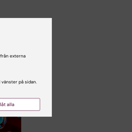
lsgranskare:
drik Lanner
 från externa
l vänster på sidan.
llåt alla