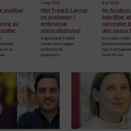
3 sep 2025
3 jul 2025
e avslöjar
Möt Fredrik Lanner,
Ny forsknin
ny professor i
bekräftar at
ering av
embryonal
nervceller b
celler
stamcellsbiologi
den vuxna 
d
Vi gratulerar Fredrik
En studie i tidskr
nstitutet
Lanner som nyligen
Science present
at en ny
utnämnts till
nya, övertygand
ure…
professor i…
bevis för att…