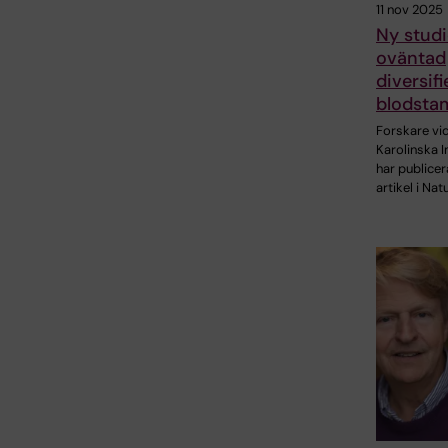
11 nov 2025
Ny studi
oväntad
diversifi
blodstam
Forskare vi
Karolinska I
har publicer
artikel i Nat