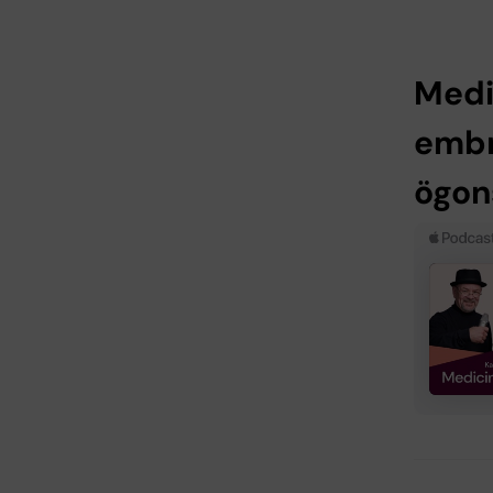
Medi
embr
ögon