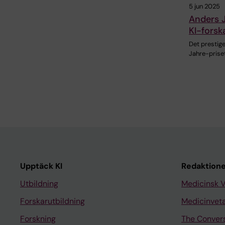
5 jun 2025
Anders J
KI-forsk
Det prestig
Jahre-priset
Upptäck KI
Redaktione
Utbildning
Medicinsk 
Forskarutbildning
Medicinvet
Forskning
The Conver