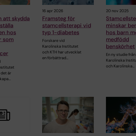
16 apr 2026
20 nov 2025
 att skydda
Framsteg för
Stamcellste
ställa
stamcellsterapi vid
minskar be
ten hos
typ 1-diabetes
hos barn m
r som
medfödd
Forskare vid
benskörhet
Karolinska Institutet
och KTH har utvecklat
cer
En ny studie från
en förbättrad…
Karolinska Instit
d
och Karolinska…
nstitutet
 det är
skapa…