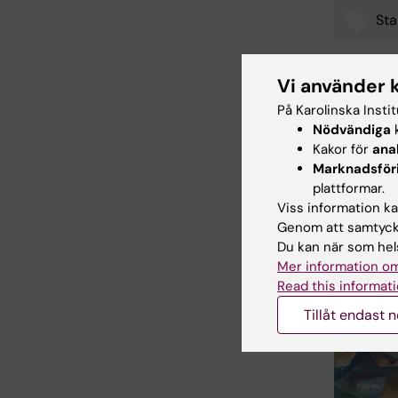
Sta
Tags
Vi använder 
Uppdatera
På Karolinska Insti
Åsa Catap
Nödvändiga
k
Kakor för
ana
Marknadsför
plattformar.
Dela
Viss information kan
Genom att samtycka
Du kan när som hels
Mer information om
Relater
Read this informati
Tillåt endast 