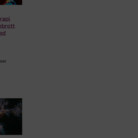
rapi
nbrott
ed
utet