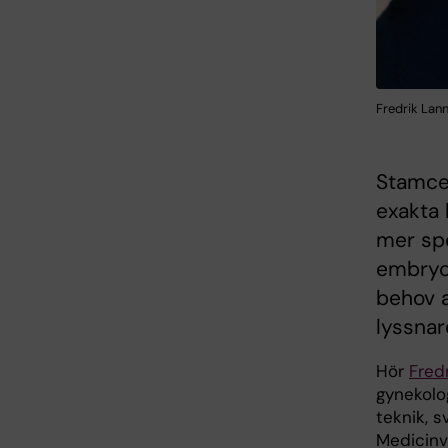
Fredrik Lann
Stamcel
exakta 
mer spe
embryot
behov a
lyssnar
Hör
Fred
gynekolog
teknik, s
Medicinv