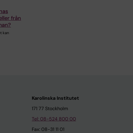
nas
ller från
mman?
et kan
Karolinska Institutet
171 77 Stockholm
Tel: 08-524 800 00
Fax: 08-31 11 01