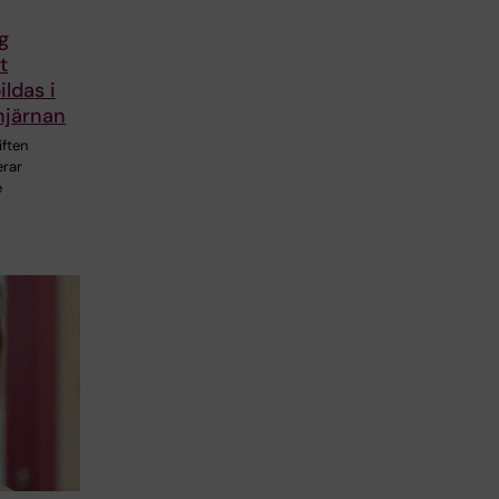
g
t
ildas i
hjärnan
iften
erar
e