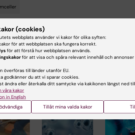
mceller
kakor (cookies)
d av:
Innehål
tutets webbplats använder vi kakor för olika syften:
ano
Fre
2025-04-07
akor för att webbplatsen ska fungera korrekt.
lys
för att förstå hur webbplatsen används.
ingskakor
för att visa och spåra relevant innehåll och annonser
 överföras till länder utanför EU.
 godkänner du att vi sparar cookies.
t ändra eller återkalla ditt samtycke via kakikonen längst ned til
 våra kakor
ade artiklar
on in English
nödvändiga
Tillåt mina valda kakor
Ti