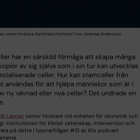
er, senior forskare, Karolinska Institutet Foto: Andreas Andersson
ler har en särskild förmåga att skapa många
kopior av sig själva som i sin tur kan utvecklas t
cialiserade celler. Hur kan stamceller från
 användas för att hjälpa människor som är i
v ny vävnad eller nya celler? Det undrade en
e.
rik Lanner
, senior forskare vid enheten för obstetrik och
i, institutionen för klinisk vetenskap, intervention och
vara på detta i lyssnarfrågan #31 av KI:s podcast
etarna.