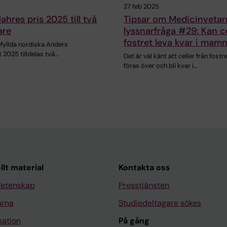
27 feb 2025
ahres pris 2025 till två
Tipsar om Medicinvetar
are
lyssnarfråga #29: Kan ce
fostret leva kvar i ma
efyllda nordiska Anders
 2025 tilldelas två…
Det är väl känt att celler från fostr
föras över och bli kvar i…
llt material
Kontakta oss
Vetenskap
Presstjänsten
arna
Studiedeltagare sökes
sation
På gång