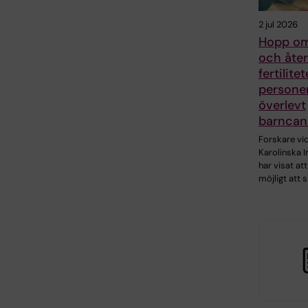
2 jul 2026
Hopp om
och åter
fertilite
persone
överlevt
barncan
Forskare vi
Karolinska I
har visat att
möjligt att 