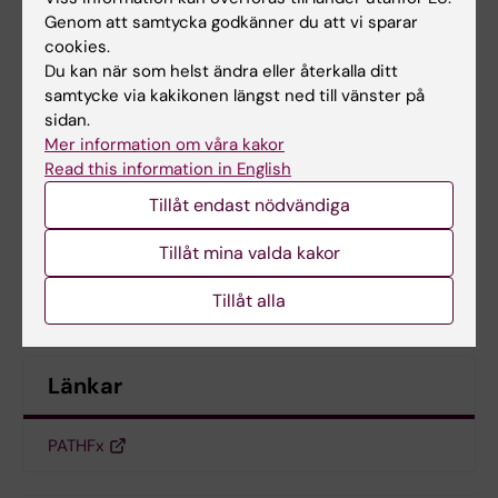
Clin. Orthop. Relat. Res. 2017 Apr;475(4):1252-
Genom att samtycka godkänner du att vi sparar
1261
cookies.
Du kan när som helst ändra eller återkalla ditt
How do we estimate survival? External
samtycke via kakikonen längst ned till vänster på
sidan.
validation of a tool for survival estimation in
Mer information om våra kakor
patients with metastatic bone disease-
Read this information in English
decision analysis and comparison of three
Tillåt endast nödvändiga
international patient populations.
Piccioli A, Spinelli M, Forsberg J, Wedin R,
Tillåt mina valda kakor
Healey J, Ippolito V,
et al
BMC Cancer 2015 May;15():424
Tillåt alla
Länkar
PATHFx