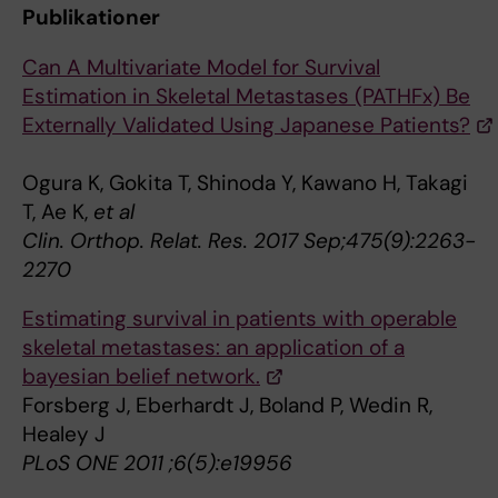
Publikationer
Can A Multivariate Model for Survival
Estimation in Skeletal Metastases (PATHFx) Be
Externally Validated Using Japanese Patients?
Ogura K, Gokita T, Shinoda Y, Kawano H, Takagi
T, Ae K,
et al
Clin. Orthop. Relat. Res. 2017 Sep;475(9):2263-
2270
Estimating survival in patients with operable
skeletal metastases: an application of a
bayesian belief network.
Forsberg J, Eberhardt J, Boland P, Wedin R,
Healey J
PLoS ONE 2011 ;6(5):e19956