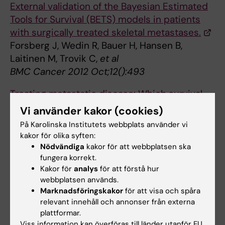
External validation of the Bayesian Estimated
Tools for Survival (BETS) models in patients
with surgically treated skeletal metastases.
Forsberg J, Wedin R, Bauer H, Hansen B,
Laitinen M, Trovik C,
et al
BMC Cancer 2012 Oct;12():493
Treating metastatic disease: Which survival
model is best suited for the clinic?
Vi använder kakor (cookies)
Forsberg J, Sjoberg D, Chen Q, Vickers A,
På Karolinska Institutets webbplats använder vi
Healey J
kakor för olika syften:
Clin. Orthop. Relat. Res. 2013 Mar;471(3):843-
Nödvändiga
kakor för att webbplatsen ska
fungera korrekt.
50
Kakor för
analys
för att förstå hur
webbplatsen används.
Can We Estimate Short- and Intermediate-
Marknadsföringskakor
för att visa och spåra
term Survival in Patients Undergoing Surgery
relevant innehåll och annonser från externa
for Metastatic Bone Disease?
plattformar.
Forsberg J, Wedin R, Boland P, Healey J
Viss information kan överföras till länder utanför EU.