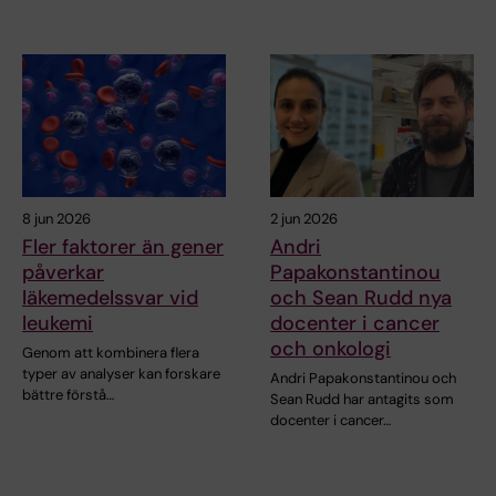
8 jun 2026
2 jun 2026
Fler faktorer än gener
Andri
påverkar
Papakonstantinou
läkemedelssvar vid
och Sean Rudd nya
leukemi
docenter i cancer
och onkologi
Genom att kombinera flera
typer av analyser kan forskare
Andri Papakonstantinou och
bättre förstå…
Sean Rudd har antagits som
docenter i cancer…