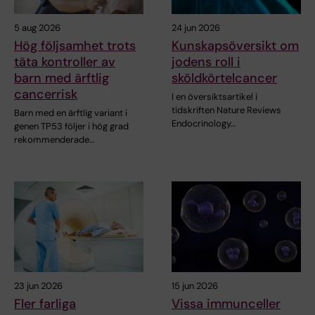
5 aug 2026
24 jun 2026
Hög följsamhet trots
Kunskapsöversikt om
täta kontroller av
jodens roll i
barn med ärftlig
sköldkörtelcancer
cancerrisk
I en översiktsartikel i
tidskriften Nature Reviews
Barn med en ärftlig variant i
Endocrinology…
genen TP53 följer i hög grad
rekommenderade…
23 jun 2026
15 jun 2026
Fler farliga
Vissa immunceller