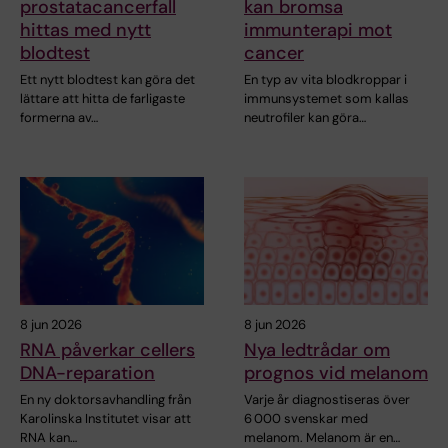
prostatacancerfall
kan bromsa
hittas med nytt
immunterapi mot
blodtest
cancer
Ett nytt blodtest kan göra det
En typ av vita blodkroppar i
lättare att hitta de farligaste
immunsystemet som kallas
formerna av…
neutrofiler kan göra…
8 jun 2026
8 jun 2026
RNA påverkar cellers
Nya ledtrådar om
DNA-reparation
prognos vid melanom
En ny doktorsavhandling från
Varje år diagnostiseras över
Karolinska Institutet visar att
6 000 svenskar med
RNA kan…
melanom. Melanom är en…