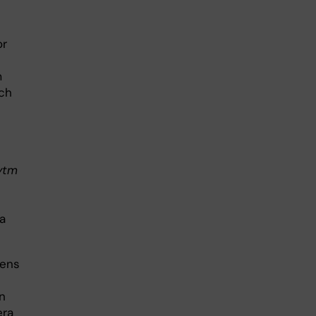
or
m
och
ytm
a
dens
n
era