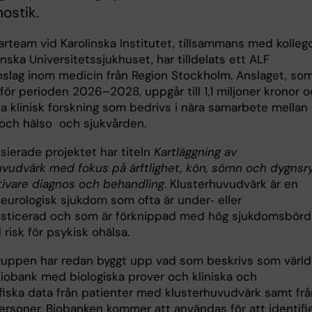
nostik.
arteam vid Karolinska Institutet, tillsammans med kolleg
inska Universitetssjukhuset, har tilldelats ett ALF
nslag inom medicin från Region Stockholm. Anslaget, so
 för perioden 2026–2028, uppgår till 1,1 miljoner kronor 
ja klinisk forskning som bedrivs i nära samarbete mellan
 och hälso och sjukvården.
sierade projektet har titeln
Kartläggning av
uvudvärk med fokus på ärftlighet, kön, sömn och dygnsr
ktivare diagnos och behandling
. Klusterhuvudvärk är en
 neurologisk sjukdom som ofta är under‑ eller
osticerad och som är förknippad med hög sjukdomsbörd
risk för psykisk ohälsa.
ruppen har redan byggt upp vad som beskrivs som värl
biobank med biologiska prover och kliniska och
iska data från patienter med klusterhuvudvärk samt frå
personer. Biobanken kommer att användas för att identifi