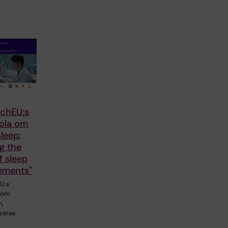
chEU:s
kola om
leep:
g the
f sleep
ements"
U:s
a om
,
seras
…