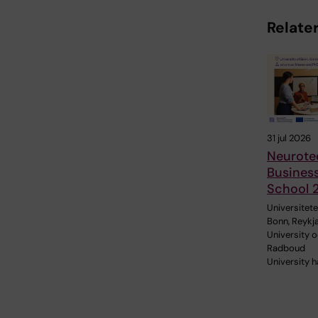
Relater
31 jul 2026
Neurote
Busines
School 
Universitetet
Bonn, Reykj
University 
Radboud
University h