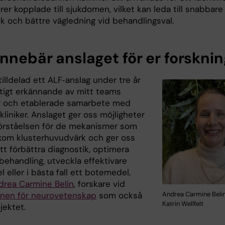
er kopplade till sjukdomen, vilket kan leda till snabbare
ik och bättre vägledning vid behandlingsval.
innebär anslaget för er forskni
 tilldelad ett ALF‑anslag under tre år
iktigt erkännande av mitt teams
g och etablerade samarbete med
 kliniker. Anslaget ger oss möjligheter
förståelsen för de mekanismer som
akom klusterhuvudvärk och ger oss
tt förbättra diagnostik, optimera
 behandling, utveckla effektivare
 eller i bästa fall ett botemedel,
drea Carmine Belin
, forskare vid
ionen för neurovetenskap
som också
Andrea Carmine Belin
Katrin Wellfelt
jektet.