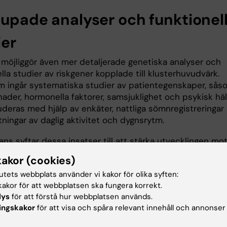
jupade analyser och funktionel
ier
 möjliggör även mer detaljerade genetiska analyser och
lla studier av riskgener kopplade till klusterhuvudvärk.
 ingår systematiska studier av patientegenskaper, sås
nader, hormonella faktorer, samsjuklighet och psykisk häl
deras med hjälp av enkäter, nattliga sömnregistreringar
ningar av daglig aktivitet och dygnsrytm.
ns syftar dessa insatser till att stärka utvecklingen mo
nsmedicin vid klusterhuvudvärk. Det innebär bland annat
kakor (cookies)
ra biologiska markörer som kan användas för att dela in
tutets webbplats använder vi kakor för olika syften:
r i undergrupper och förutsäga behandlingssvar, samt at
akor för att webbplatsen ska fungera korrekt.
a behandlingsstrategier kopplade till sömn och biologisk
lys
för att förstå hur webbplatsen används.
ingskakor
för att visa och spåra relevant innehåll och annonser