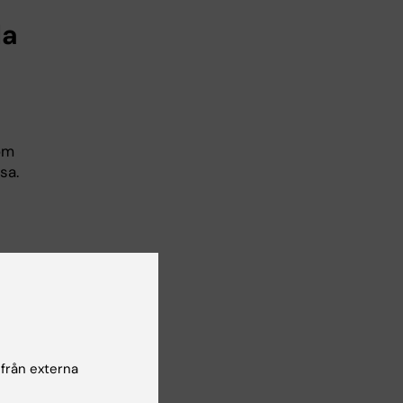
la
om
sa.
t
 att
t
a
 från externa