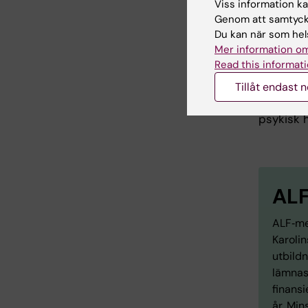
Viss information kan
Nära
Genom att samtycka
Du kan när som hels
Det nära
Mer information om
förvänta
Read this informati
kliniska 
Tillåt endast 
leda till
behandli
psykisk h
AL
ALF‑me
Karolin
utbildn
lämnas 
finansi
år. Min