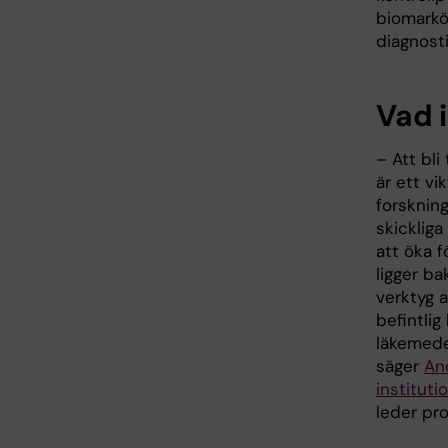
biomarkör
diagnost
Vad 
– Att bli
är ett v
forsknin
skickliga
att öka 
ligger b
verktyg a
befintlig
läkemedel
säger
An
institut
leder pro