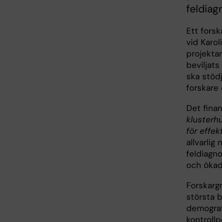
feldiag
Ett forsk
vid Karol
projekta
beviljats
ska stöd
forskare
Det finan
klusterh
för effe
allvarlig
feldiagn
och ökad 
Forskarg
största 
demograf
kontroll