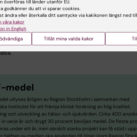
 överföras till länder utanför EU.
 samarbete
 godkänner du att vi sparar cookies.
t ändra eller återkalla ditt samtycke via kakikonen längst ned til
 samarbetet mellan forskargruppen och neurologkliniker
 våra kakor
s påskynda införandet av nya forskningsresultat i den
on in English
vardagen. På längre sikt hoppas forskarna att arbetet ska
nödvändiga
Tillåt mina valda kakor
Ti
 konkreta förbättringar, såsom nya diagnostiska tester, bä
ngsval och nya strategier som tar hänsyn till både sömn
älsa.
F-medel
del utlyses årligen av Region Stockholm i samverkan med
ska Institutet för att främja klinisk forskning av hög kvalitet,
ing och utveckling av hälso‑ och sjukvården. Cirka 400 ansök
in varje år och drygt 30 procent beviljas medel. De flesta pro
eras under ett år, men särskilt starka projekt kan få stöd i upp t
st hälften av medlen ska användas till löner inom Region Sto