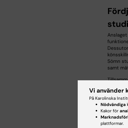
Förd
stud
Anslaget
funktione
Dessutom
könsskill
Sömn stu
samt mät
Tillsamma
precisio
Vi använder 
identifie
På Karolinska Insti
patiente
Nödvändiga
k
utvärder
Kakor för
ana
rytmer.
Marknadsför
plattformar.