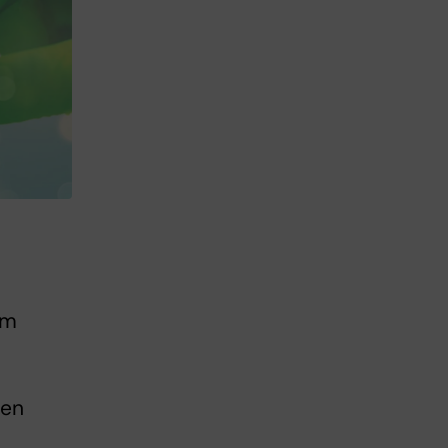
om
 en