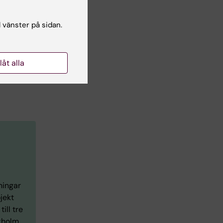
l vänster på sidan.
na
llåt alla
ttre
 och
ningar
jekt
ill tre
ckholm