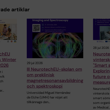
ade artiklar
28 jul 2026
chEU
Neurote
s Winter
vinters
29 jul 2026
2026
"Smart s
III NeurotechEU-skolan om
Explorin
 i
om preklinisk
future o
avík
magnetresonansavbildning
och
measur
och spektroskopi
NeurotechE
ar…
Universidad Miguel Hernández
vinterskol
de Elche (UMH) har nöjet att
smart sömn
tillkännage den…
som organi
av Medical