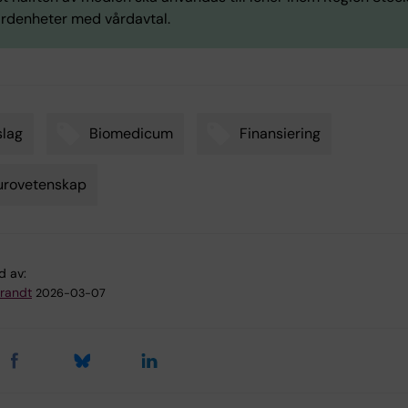
vårdenheter med vårdavtal.
lag
Biomedicum
Finansiering
urovetenskap
d av:
Brandt
2026-03-07