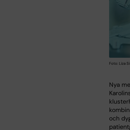
Foto: Liza 
Nya me
Karolin
kluster
kombin
och dyg
patien