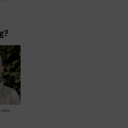
ng?
. foto: