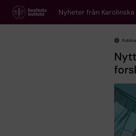
Skip
to
Nyheter från Karolinska 
main
content
Public
Nytt
fors