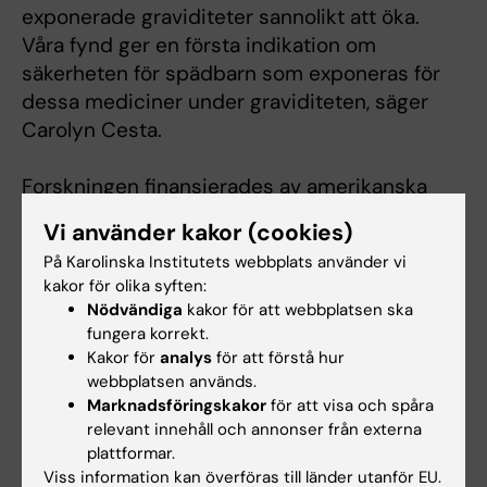
exponerade graviditeter sannolikt att öka.
Våra fynd ger en första indikation om
säkerheten för spädbarn som exponeras för
dessa mediciner under graviditeten, säger
Carolyn Cesta.
Forskningen finansierades av amerikanska
National Institute of Child Health and
Vi använder kakor (cookies)
Development, EU:s Horizon 2020 forsknings-
På Karolinska Institutets webbplats använder vi
och innovationsprogram, NordForsk och
kakor för olika syften:
Norges Forskningsråd.
Nödvändiga
kakor för att webbplatsen ska
fungera korrekt.
Kakor för
analys
för att förstå hur
Publikation
webbplatsen används.
Marknadsföringskakor
för att visa och spåra
"
Safety of GLP-1 receptor agonists and other
relevant innehåll och annonser från externa
2nd-line antidiabetics in early pregnancy: an
plattformar.
international cohort study
,
” Carolyn E.
Viss information kan överföras till länder utanför EU.