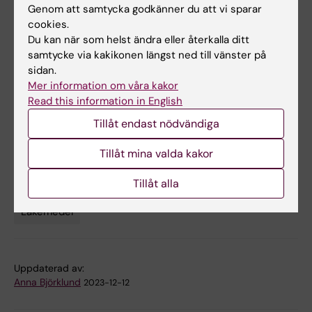
Cesta, Ran Rotem, Brian T. Bateman, Gabriel
Genom att samtycka godkänner du att vi sparar
Chodick, Jacqueline M. Cohen, Kari Furu, Mika
cookies.
Du kan när som helst ändra eller återkalla ditt
Gissler, Krista F. Huybrechts, Lars J.
samtycke via kakikonen längst ned till vänster på
Kjerpeseth, Maarit K. Leinonen, Laura Pazzagli,
sidan.
Helga Zoega, Ellen W. Seely, Elisabetta Patorno,
Mer information om våra kakor
Sonia Hernández-Díaz, JAMA Internal
Read this information in English
Medicine, online 11 december 2023, doi:
Tillåt endast nödvändiga
10.1001/jamainternalmed.2023.6663
Tillåt mina valda kakor
Diabetes
Graviditet och förlossning
Tillåt alla
Tags
Läkemedel
Uppdaterad av:
Anna Björklund
2023-12-12