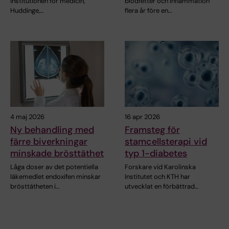
institutionen för medicin,
blodfetter och inflammation
Huddinge,…
flera år före en…
4 maj 2026
16 apr 2026
Ny behandling med
Framsteg för
färre biverkningar
stamcellsterapi vid
minskade brösttäthet
typ 1-diabetes
Låga doser av det potentiella
Forskare vid Karolinska
läkemedlet endoxifen minskar
Institutet och KTH har
brösttätheten i…
utvecklat en förbättrad…