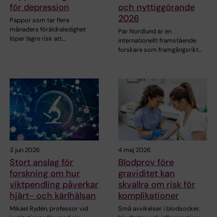
för depression
och nyttiggörande
2026
Pappor som tar flera
månaders föräldraledighet
Pär Nordlund är en
löper lägre risk att…
internationellt framstående
forskare som framgångsrikt…
3 jun 2026
4 maj 2026
Stort anslag för
Blodprov före
forskning om hur
graviditet kan
viktpendling påverkar
skvallra om risk för
hjärt- och kärlhälsan
komplikationer
Mikael Rydén, professor vid
Små avvikelser i blodsocker,