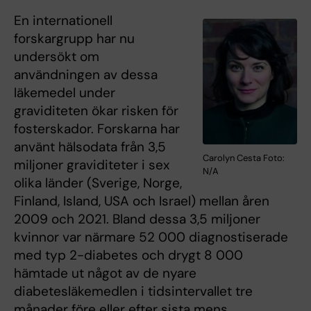
En internationell
forskargrupp har nu
undersökt om
användningen av dessa
läkemedel under
graviditeten ökar risken för
fosterskador. Forskarna har
använt hälsodata från 3,5
Carolyn Cesta Foto:
miljoner graviditeter i sex
N/A
olika länder (Sverige, Norge,
Finland, Island, USA och Israel) mellan åren
2009 och 2021. Bland dessa 3,5 miljoner
kvinnor var närmare 52 000 diagnostiserade
med typ 2-diabetes och drygt 8 000
hämtade ut något av de nyare
diabetesläkemedlen i tidsintervallet tre
månader före eller efter sista mens.