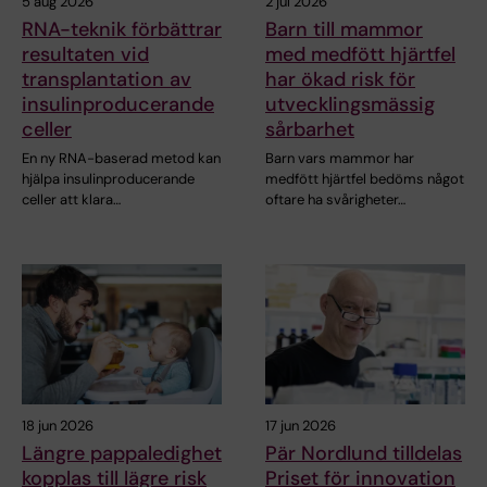
5 aug 2026
2 jul 2026
RNA-teknik förbättrar
Barn till mammor
resultaten vid
med medfött hjärtfel
transplantation av
har ökad risk för
insulinproducerande
utvecklingsmässig
celler
sårbarhet
En ny RNA-baserad metod kan
Barn vars mammor har
hjälpa insulinproducerande
medfött hjärtfel bedöms något
celler att klara…
oftare ha svårigheter…
18 jun 2026
17 jun 2026
Längre pappaledighet
Pär Nordlund tilldelas
kopplas till lägre risk
Priset för innovation