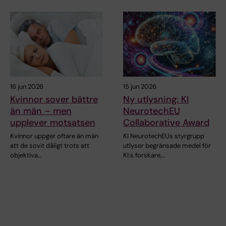
16 jun 2026
15 jun 2026
Kvinnor sover bättre
Ny utlysning: KI
än män – men
NeurotechEU
upplever motsatsen
Collaborative Award
Kvinnor uppger oftare än män
KI NeurotechEUs styrgrupp
att de sovit dåligt trots att
utlyser begränsade medel för
objektiva…
KI:s forskare,…