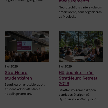
measurements"
NeurotechEU:s vinterskola om
smart sömn, som organiseras
av Medical…
1 jul 2026
1 jul 2026
StratNeuro
Höjdpunkter från
studentkåren
StratNeuro Retreat
2026
StratNeuro har etablerat ett
studentråd för att stärka
StratNeuro‑gemenskapen
kopplingen mellan…
samlades återigen på
Djurönäset den 3–5 juni för…