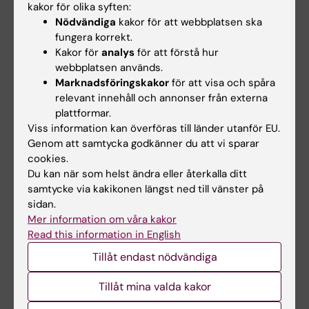
kakor för olika syften:
Nödvändiga
kakor för att webbplatsen ska
fungera korrekt.
Dela
Kakor för
analys
för att förstå hur
webbplatsen används.
Marknadsföringskakor
för att visa och spåra
relevant innehåll och annonser från externa
Relaterade artiklar
plattformar.
Viss information kan överföras till länder utanför EU.
Genom att samtycka godkänner du att vi sparar
cookies.
Du kan när som helst ändra eller återkalla ditt
samtycke via kakikonen längst ned till vänster på
sidan.
Mer information om våra kakor
Read this information in English
31 jul 2026
29 jul 2026
NeurotechEU
III NeurotechEU-
Tillåt endast nödvändiga
Business Winter
skolan om om
Tillåt mina valda kakor
School 2026
preklinisk
magnetresonansavbil
Universitetet i Bonn, Reykjavík