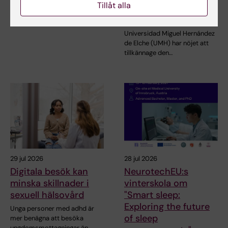
Tillåt alla
dning och
University och Radboud
University har…
spektroskopi
Universidad Miguel Hernández
de Elche (UMH) har nöjet att
tillkännage den…
29 jul 2026
28 jul 2026
Digitala besök kan
NeurotechEU:s
minska skillnader i
vinterskola om
sexuell hälsovård
"Smart sleep:
Exploring the future
Unga personer med adhd är
of sleep
mer benägna att besöka
ungdomsmottagningar än…