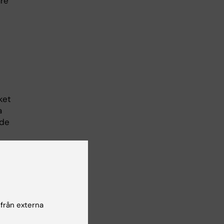
are
ket
a
 de
 från externa