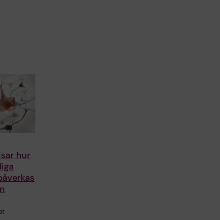
isar hur
diga
påverkas
en
at