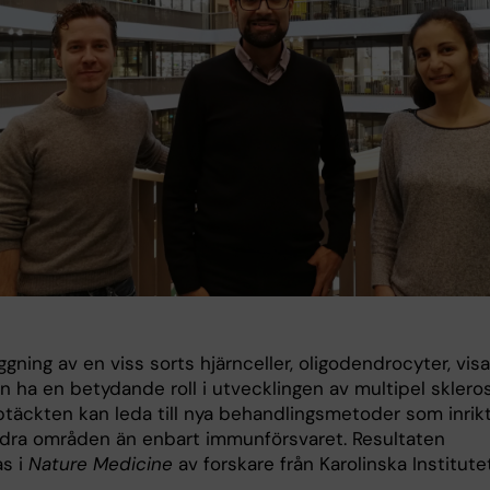
ggning av en viss sorts hjärnceller, oligodendrocyter, visa
n ha en betydande roll i utvecklingen av multipel sklero
ptäckten kan leda till nya behandlingsmetoder som inrik
ndra områden än enbart immunförsvaret. Resultaten
as i
Nature Medicine
av forskare från Karolinska Institutet