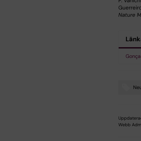
P. Vanich
Guerreir
Nature M
Länk
Gonça
Neu
Tags
Uppdatera
Webb Adm