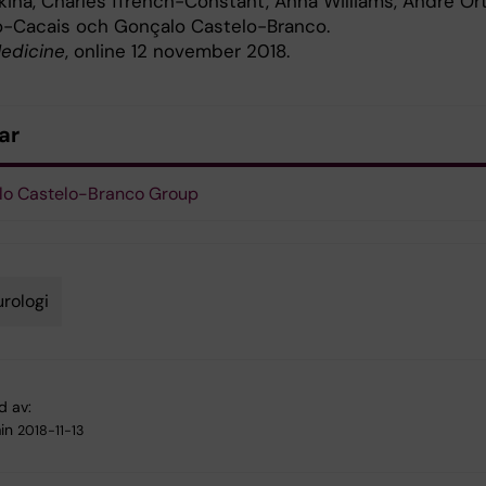
kina, Charles ffrench-Constant, Anna Williams, André Ort
o-Cacais och Gonçalo Castelo-Branco.
edicine
, online 12 november 2018.
ar
lo Castelo-Branco Group
rologi
d av:
in
2018-11-13