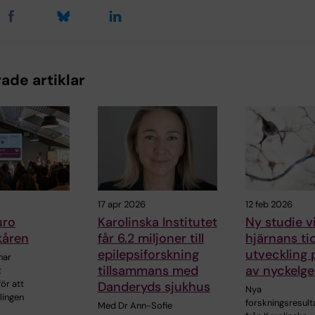
ade artiklar
17 apr 2026
12 feb 2026
uro
Karolinska Institutet
Ny studie v
kåren
får 6.2 miljoner till
hjärnans ti
epilepsiforskning
utveckling 
har
tillsammans med
av nyckelg
t
ör att
Danderyds sjukhus
Nya
lingen
forskningsresult
Med Dr Ann-Sofie