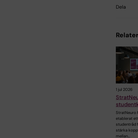
Dela
Relater
1 jul 2026
StratNe
student
StratNeuro 
etablerat et
studentråd f
stärka kopp
mellan…