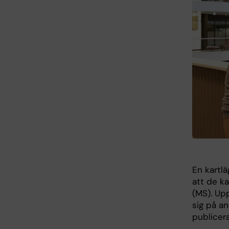
En kartlä
att de ka
(MS). Up
sig på a
publicer