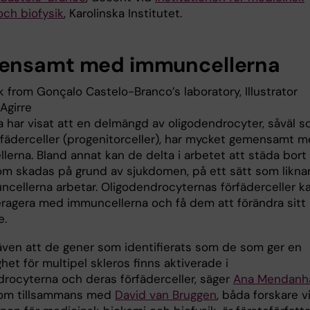
och biofysik
, Karolinska Institutet.
nsamt med immuncellerna
a har visat att en delmängd av oligodendrocyter, såväl 
rfäderceller (progenitorceller), har mycket gemensamt 
lerna. Bland annat kan de delta i arbetet att städa bort
om skadas på grund av sjukdomen, på ett sätt som likna
ncellerna arbetar. Oligodendrocyternas förfäderceller k
eragera med immuncellerna och få dem att förändra sitt
e.
 även att de gener som identifierats som de som ger en
het för multipel skleros finns aktiverade i
drocyterna och deras förfäderceller, säger
Ana Mendanh
som tillsammans med
David van Bruggen
, båda forskare v