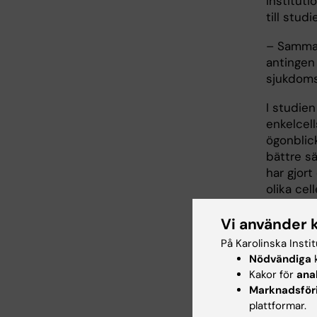
instituti
till studi
– Sammant
antingen
sjukdoms
I studie
enkelcel
ögonblick
bättre sä
har gjort
olika cell
Vi använder 
Vida
På Karolinska Insti
Nödvändiga
k
Forskning
Kakor för
ana
resultat
Marknadsför
plattformar.
– Nu fort