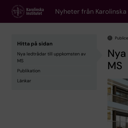
Skip
to
Nyheter från Karolinska 
main
content
Public
Hitta på sidan
Nya 
Nya ledtrådar till uppkomsten av
MS
MS
Publikation
Länkar