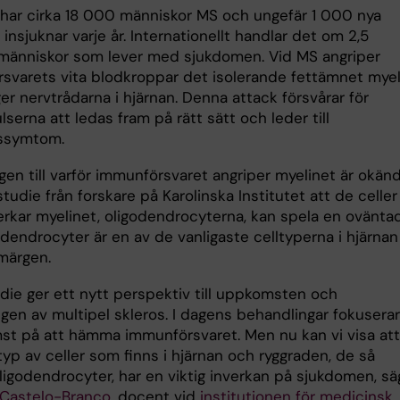
e har cirka 18 000 människor MS och ungefär 1 000 nya
insjuknar varje år. Internationellt handlar det om 2,5
 människor som lever med sjukdomen. Vid MS angriper
svarets vita blodkroppar det isolerande fettämnet myel
r nervtrådarna i hjärnan. Denna attack försvårar för
serna att ledas fram på rätt sätt och leder till
ssymtom.
en till varför immunförsvaret angriper myelinet är okänd
studie från forskare på Karolinska Institutet att de celler
verkar myelinet, oligodendrocyterna, kan spela en ovänta
godendrocyter är en av de vanligaste celltyperna i hjärnan
märgen.
udie ger ett nytt perspektiv till uppkomsten och
gen av multipel skleros. I dagens behandlingar fokuserar
st på att hämma immunförsvaret. Men nu kan vi visa att
yp av celler som finns i hjärnan och ryggraden, de så
ligodendrocyter, har en viktig inverkan på sjukdomen, sä
Castelo-Branco
, docent vid
institutionen för medicinsk