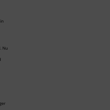
in
. Nu
d
ger