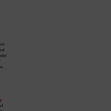
som
med
 det
r
an
a
id