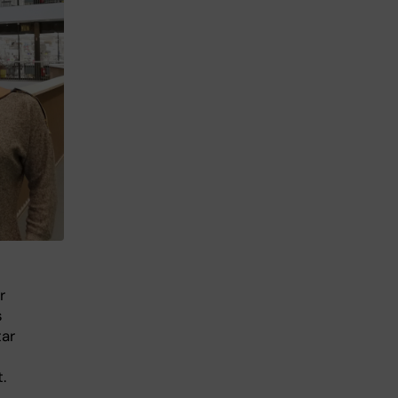
r
s
tar
.