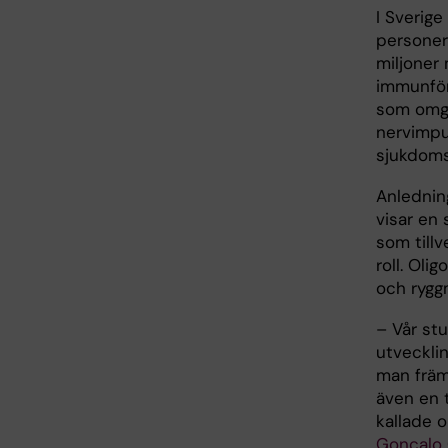
I Sverig
personer 
miljoner
immunför
som omge
nervimpul
sjukdom
Anledning
visar en 
som till
roll. Oli
och rygg
– Vår st
utvecklin
man främ
även en t
kallade o
Gonçalo 