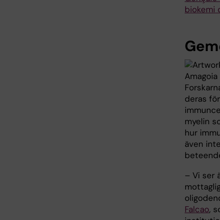
biokemi 
Geme
Forskarn
deras fö
immuncel
myelin s
hur immu
även int
beteend
– Vi ser
mottaglig
oligoden
Falcao
, 