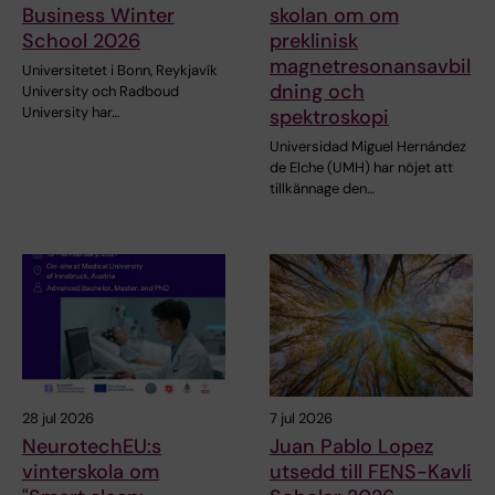
Business Winter
skolan om om
School 2026
preklinisk
magnetresonansavbil
Universitetet i Bonn, Reykjavík
dning och
University och Radboud
University har…
spektroskopi
Universidad Miguel Hernández
de Elche (UMH) har nöjet att
tillkännage den…
28 jul 2026
7 jul 2026
NeurotechEU:s
Juan Pablo Lopez
vinterskola om
utsedd till FENS-Kavli