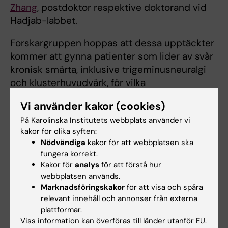
Zhang
, postdoktor respektive doktorand vid
Hadjab-labbet.
Forskargruppen hoppas att dessa upptäckter
kommer att gynna patienter som lider av svår
kronisk smärta, inklusive trigeminusneuralgi
och klusterhuvudvärk, för vilka
behandlingsalternativen fortfarande är
Vi använder kakor (cookies)
begränsade.
På Karolinska Institutets webbplats använder vi
Förhoppningen är också att väcka intresse
kakor för olika syften:
Nödvändiga
kakor för att webbplatsen ska
inom flera vetenskapliga discipliner och bidra
fungera korrekt.
till att stärka Karolinska Institutets position
Kakor för
analys
för att förstå hur
inom smärtforskning.
webbplatsen används.
Marknadsföringskakor
för att visa och spåra
Forskningen stöddes främst av National
relevant innehåll och annonser från externa
Genomics Infrastructure i Stockholm,
plattformar.
Hjärnfonden, Wenner-Gren Stiftelserna och
Viss information kan överföras till länder utanför EU.