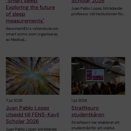
"Smart sleep:
Scholar 2026
Exploring the future
Juan Pablo Lopez, biträdande
of sleep
professor vid Institutionen för…
measurements"
NeurotechEU:s vinterskola om
smart sömn, som organiseras
av Medical…
7 jul 2026
1 jul 2026
Juan Pablo Lopez
StratNeuro
utsedd till FENS-Kavli
studentkåren
Scholar 2026
StratNeuro har etablerat ett
studentråd för att stärka
Juan Pablo Lopez, biträdande