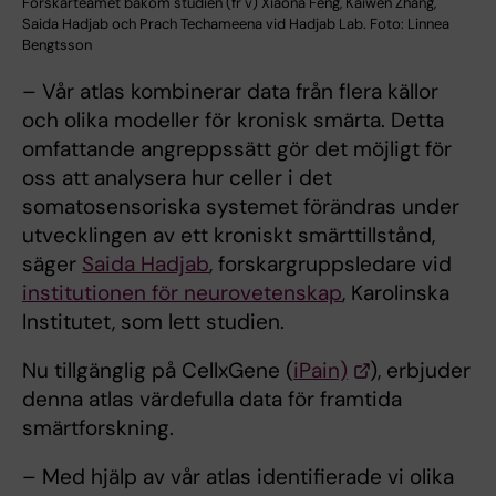
Forskarteamet bakom studien (fr v) Xiaona Feng, Kaiwen Zhang,
Saida Hadjab och Prach Techameena vid Hadjab Lab. Foto: Linnea
Bengtsson
– Vår atlas kombinerar data från flera källor
och olika modeller för kronisk smärta. Detta
omfattande angreppssätt gör det möjligt för
oss att analysera hur celler i det
somatosensoriska systemet förändras under
utvecklingen av ett kroniskt smärttillstånd,
säger
Saida Hadjab
, forskargruppsledare vid
institutionen för neurovetenskap
, Karolinska
Institutet, som lett studien.
Nu tillgänglig på CellxGene (
iPain)
), erbjuder
denna atlas värdefulla data för framtida
smärtforskning.
– Med hjälp av vår atlas identifierade vi olika