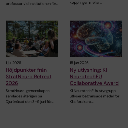
kopplingen mellan…
professor vid Institutionen för…
1 jul 2026
15 jun 2026
Höjdpunkter från
Ny utlysning: KI
StratNeuro Retreat
NeurotechEU
2026
Collaborative Award
StratNeuro‑gemenskapen
KI NeurotechEUs styrgrupp
samlades återigen på
utlyser begränsade medel för
Djurönäset den 3–5 juni för…
KI:s forskare,…