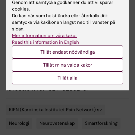
Genom att samtycka godkänner du att vi sparar
Vetenskapsrådet. Se studien för rapporterade
cookies.
intressekonflikter.
Du kan när som helst ändra eller återkalla ditt
samtycke via kakikonen längst ned till vänster på
sidan.
Publikation
Mer information om våra kakor
“The single-cell transcriptomic atlas iPain
Read this information in English
identifies senescence of nociceptors as a
Tillåt endast nödvändiga
therapeutical target for chronic pain
treatment”
,
Prach Techameena, Xiaona Feng,
Tillåt mina valda kakor
Kaiwen Zhang, Saida Hadjab,
Nature
Tillåt alla
Communications
, online 4 oktober 2024, doi:
10.1038/s41467-024-52052-8.
KIPN (Karolinska Institutet Pain Network) sv
Tags
Neurologi
Neurovetenskap
Smärtforskning