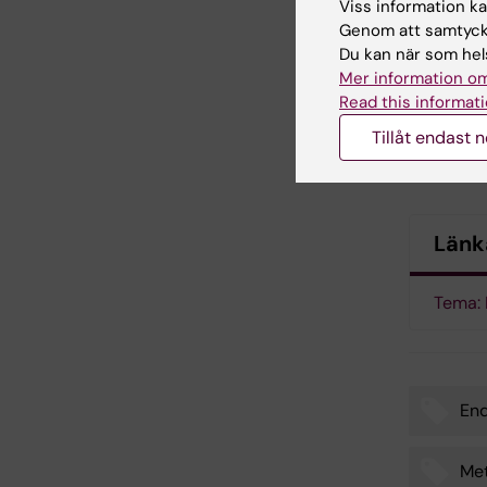
Viss information kan
Genom att samtycka
“Materna
Du kan när som hels
Anxiety-l
Mer information om
Maria Man
Read this informati
Hirschbe
Elisabet 
Tillåt endast 
FASEB Jou
Länk
Tema: 
End
Tags
Me