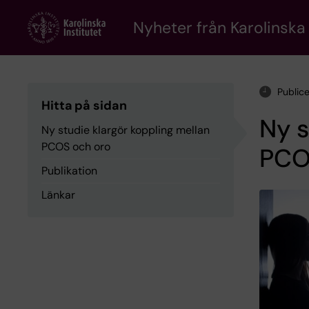
Skip
to
Nyheter från Karolinska 
main
content
Public
Hitta på sidan
Ny s
Ny studie klargör koppling mellan
PCOS och oro
PCO
Publikation
Länkar