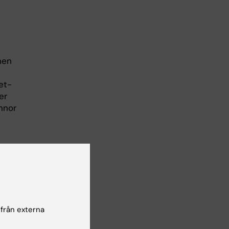
nen
et-
er
innor
a
 från externa