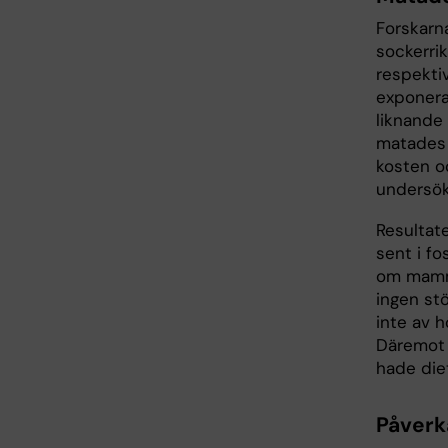
Forskarn
sockerri
respekti
exponera
liknande
matades 
kosten o
undersök
Resultat
sent i fo
om mamma
ingen st
inte av 
Däremot 
hade die
Påverk