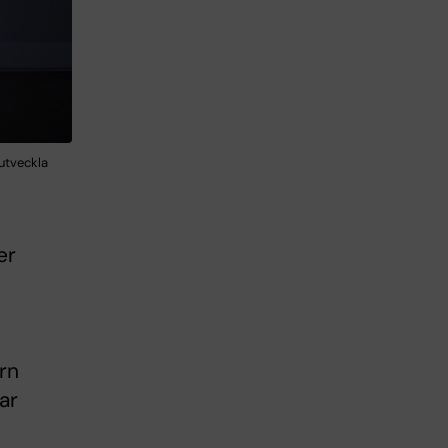
utveckla
er
arn
ar