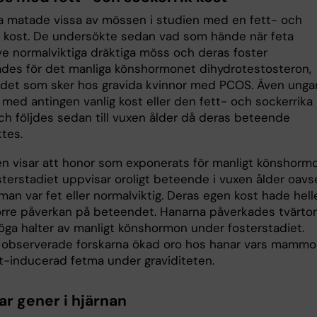
a matade vissa av mössen i studien med en fett- och
k kost. De undersökte sedan vad som hände när feta
ve normalviktiga dräktiga möss och deras foster
des för det manliga könshormonet dihydrotestosteron,
 det som sker hos gravida kvinnor med PCOS. Även unga
med antingen vanlig kost eller den fett- och sockerrika
ch följdes sedan till vuxen ålder då deras beteende
tes.
en visar att honor som exponerats för manligt könshorm
sterstadiet uppvisar oroligt beteende i vuxen ålder oavs
n var fet eller normalviktig. Deras egen kost hade hell
örre påverkan på beteendet. Hanarna påverkades tvärt
höga halter av manligt könshormon under fosterstadiet.
observerade forskarna ökad oro hos hanar vars mammo
t-inducerad fetma under graviditeten.
ar gener i hjärnan