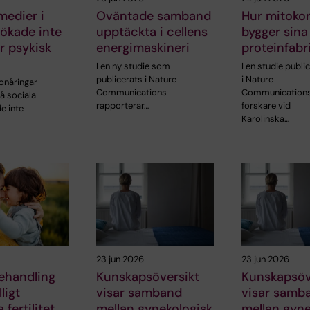
medier i
Oväntade samband
Hur mitoko
ökade inte
upptäckta i cellens
bygger sina
ör psykisk
energimaskineri
proteinfabr
I en ny studie som
I en studie publi
publicerats i Nature
i Nature
onåringar
Communications
Communications
å sociala
rapporterar…
forskare vid
e inte
Karolinska…
23 jun 2026
23 jun 2026
handling
Kunskapsöversikt
Kunskapsöv
lligt
visar samband
visar samb
 fertilitet
mellan gynekologisk
mellan gyne