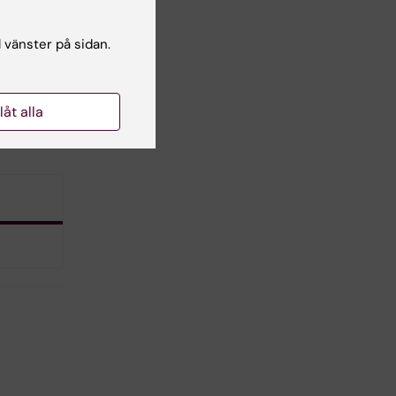
ic
l vänster på sidan.
ick,
llåt alla