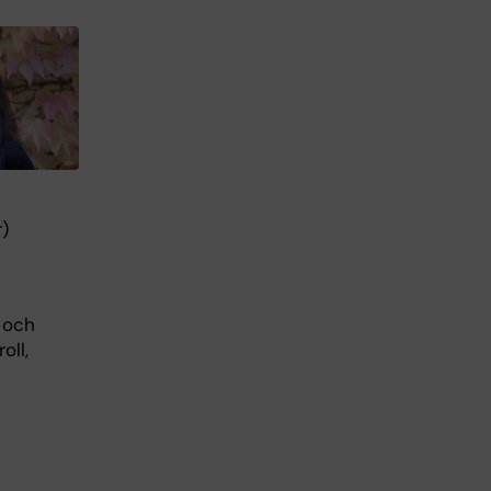
)
 och
oll,