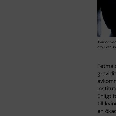
Kvinnor med
oro. Foto: i
Fetma 
gravidi
avkomma
Institu
Enligt 
till kv
en ökad