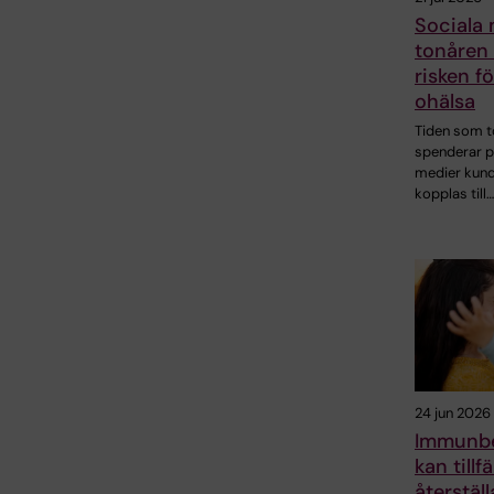
Sociala 
tonåren 
risken f
ohälsa
Tiden som t
spenderar p
medier kund
kopplas till…
24 jun 2026
Immunbe
kan tillfä
återställa