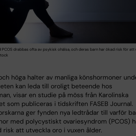
 PCOS drabbas ofta av psykisk ohälsa, och deras barn har ökad risk för att 
Stock
och höga halter av manliga könshormoner und
teten kan leda till oroligt beteende hos
n, visar en studie på möss från Karolinska
tet som publiceras i tidskriften FASEB Journal.
forskarna ger fynden nya ledtrådar till varför b
innor med polycystiskt ovariesyndrom (PCOS) h
 risk att utveckla oro i vuxen ålder.