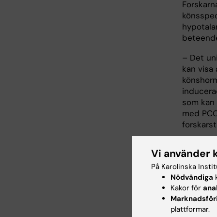
Forskarna
könsspec
hypotalam
beteend
– Det un
kan visa 
könshorm
inducera
som kan ö
med PCOS
forskars
Forsknin
Vi använder 
forsknin
Nordisk 
På Karolinska Insti
Nödvändiga
k
Forskning
Kakor för
ana
Marknadsför
plattformar.
Publ