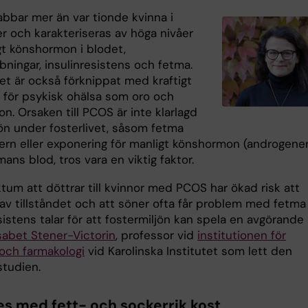
bbar mer än var tionde kvinna i
der och karakteriseras av höga nivåer
gt könshormon i blodet,
ningar, insulinresistens och fetma.
t är också förknippat med kraftigt
k för psykisk ohälsa som oro och
n. Orsaken till PCOS är inte klarlagd
ön under fosterlivet, såsom fetma
rn eller exponering för manligt könshormon (androgener
ns blod, tros vara en viktig faktor.
ktum att döttrar till kvinnor med PCOS har ökad risk att
av tillståndet och att söner ofta får problem med fetma
sistens talar för att fostermiljön kan spela en avgörande r
sabet Stener-Victorin
, professor vid
institutionen för
 och farmakologi
vid Karolinska Institutet som lett den
studien.
s med fett- och sockerrik kost