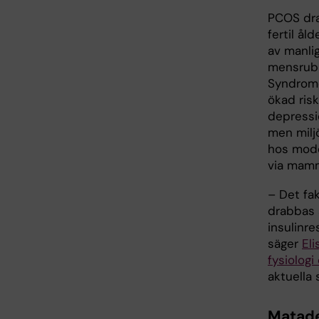
PCOS dra
fertil ål
av manli
mensrubb
Syndrome
ökad ris
depressio
men milj
hos mode
via mamma
­– Det fa
drabbas 
insulinre
säger
Eli
fysiologi
aktuella 
Matade