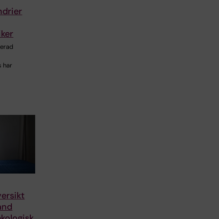
ndrier
iker
cerad
 har
ersikt
and
kologisk