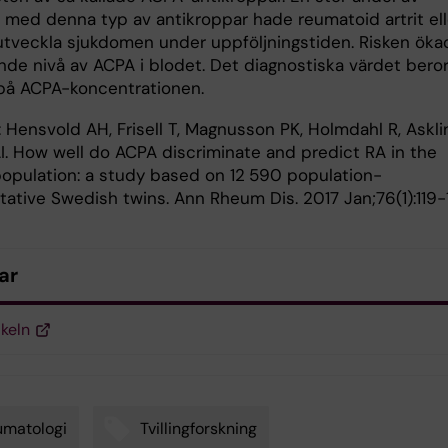
 med denna typ av antikroppar hade reumatoid artrit ell
utveckla sjukdomen under uppföljningstiden. Risken öka
de nivå av ACPA i blodet. Det diagnostiska värdet bero
å ACPA-koncentrationen.
 Hensvold AH, Frisell T, Magnusson PK, Holmdahl R, Asklin
AI. How well do ACPA discriminate and predict RA in the
population: a study based on 12 590 population-
tative Swedish twins. Ann Rheum Dis. 2017 Jan;76(1):119-
ar
ikeln
umatologi
Tvillingforskning