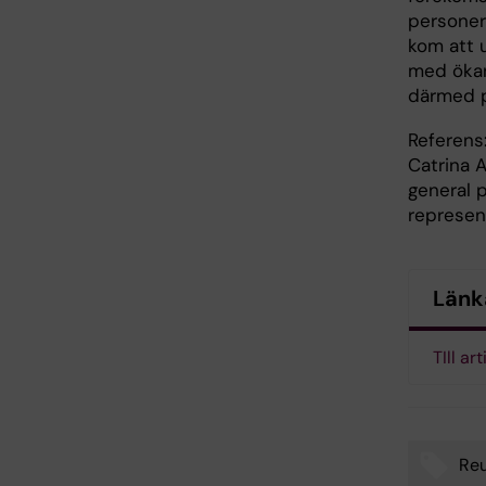
personer
kom att 
med ökan
därmed p
Referens:
Catrina 
general 
represen
Länk
TIll art
Re
Tags