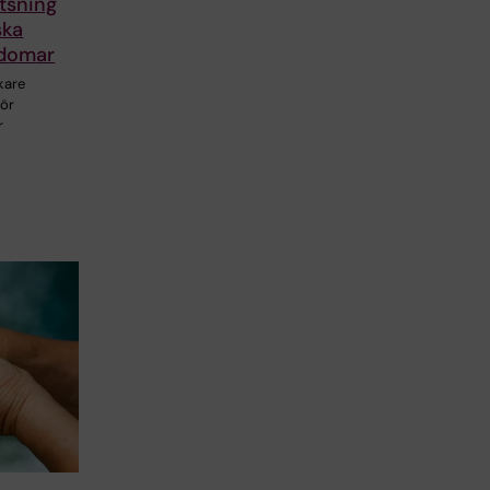
atsning
ska
kdomar
skare
för
r