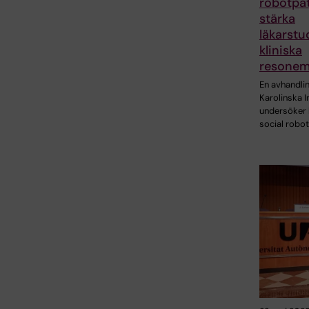
robotpat
stärka
läkarstu
kliniska
resone
En avhandlin
Karolinska I
undersöker 
social robot