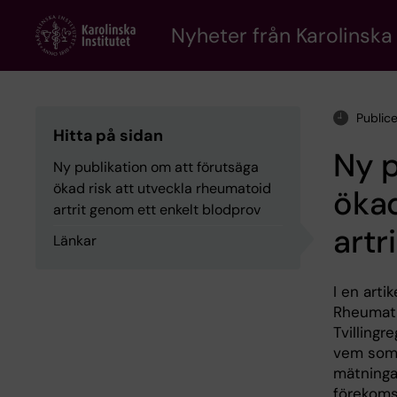
Skip
to
Nyheter från Karolinska 
main
content
Publice
Hitta på sidan
Ny p
Ny publikation om att förutsäga
ökad risk att utveckla rheumatoid
ökad
artrit genom ett enkelt blodprov
artr
Länkar
I en arti
Rheumati
Tvillingr
vem som l
mätningar
förekoms