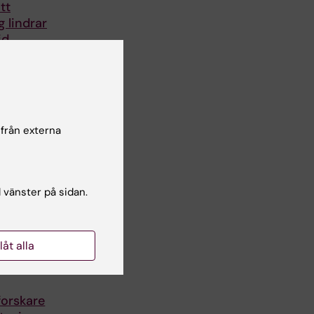
tt
 lindrar
id
m
it ger
ringar
 från externa
l vänster på sidan.
llåt alla
forskare