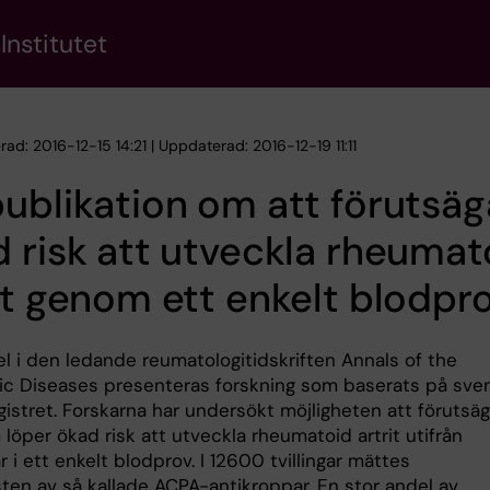
Institutet
rad: 2016-12-15 14:21 | Uppdaterad: 2016-12-19 11:11
ublikation om att förutsäg
 risk att utveckla rheumat
it genom ett enkelt blodpr
kel i den ledande reumatologitidskriften Annals of the
c Diseases presenteras forskning som baserats på sve
egistret. Forskarna har undersökt möjligheten att förutsä
öper ökad risk att utveckla rheumatoid artrit utifrån
 i ett enkelt blodprov. I 12600 tvillingar mättes
ten av så kallade ACPA-antikroppar. En stor andel av