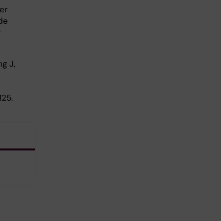
er
de
r
g J,
125.