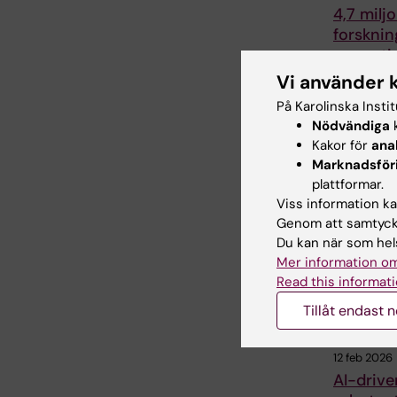
4,7 miljon
forskni
reumati
sjukdom
Vi använder 
Reumatiker
På Karolinska Insti
delar i år ut
Nödvändiga
k
miljoner kron
Kakor för
ana
forskning…
Marknadsför
plattformar.
Viss information kan
Genom att samtycka
Du kan när som hels
Mer information om
Read this informati
Tillåt endast 
12 feb 2026
AI-drive