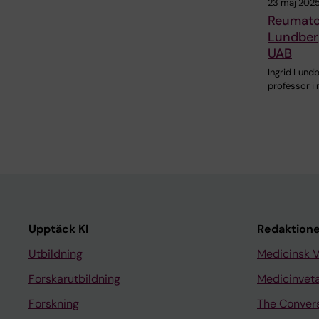
23 maj 202
Reumatol
Lundberg
UAB
Ingrid Lundb
professor i 
Upptäck KI
Redaktione
Utbildning
Medicinsk 
Forskarutbildning
Medicinvet
Forskning
The Conver