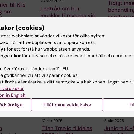
26 mar 2026
Tidigt insa
er till KI:s
Ledtråd om hur
behandling
ng om
muskler försvagas vid
symtom v
ska
dermatomyosit
reumatis
ar
kakor (cookies)
öppnar för ny
Tidigt insatt
förbundet
läkemedelsbehandling
tutets webbplats använder vi kakor för olika syften:
behandling vid
 nära 14
akor för att webbplatsen ska fungera korrekt.
reumatoid artr
Faktorer i blodet hos
or till
lys
för att förstå hur webbplatsen används.
tydliga förbätt
patienter med
i…
ingskakor
för att visa och spåra relevant innehåll och annonser
dermatomyosit kan
försämra…
 överföras till länder utanför EU.
 godkänner du att vi sparar cookies.
t ändra eller återkalla ditt samtycke via kakikonen längst ned til
 våra kakor
on in English
nödvändiga
Tillåt mina valda kakor
Ti
10 okt 2025
3 okt 2025
n
Tilen Trselic tilldelas
Juniora KI-