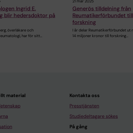
5
21 mar 2025
ogen Ingrid E.
Generös tilldelning från
 blir hedersdoktor på
Reumatikerförbundet till
forskning
erg, överläkare och
I år delar Reumatikerförbundet ut 
reumatologi, har för sitt…
14 miljoner kronor till forskning…
llt material
Kontakta oss
Vetenskap
Presstjänsten
arna
Studiedeltagare sökes
sation
På gång