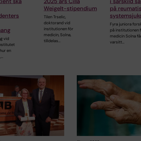
ient ska
2025 års Cilla
i särskild s
Weigelt-stipendium
på reumati
denters
systemsju
Tilen Trselic,
doktorand vid
Fyra juniora for
institutionen för
mang
på institutionen 
medicin, Solna,
medicin Solna få
g vid
tilldelas…
varsitt…
nstitutet
hur en
,…