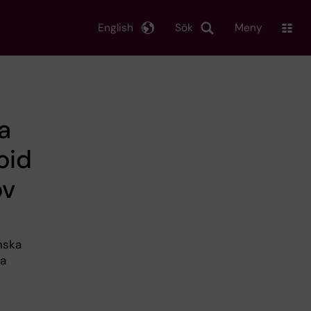
English
Sök
Meny
a
oid
ov
nska
ga