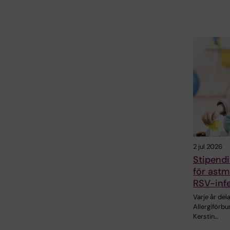
2 jul 2026
Stipendi
för astm
RSV-inf
Varje år de
Allergiförb
Kerstin…