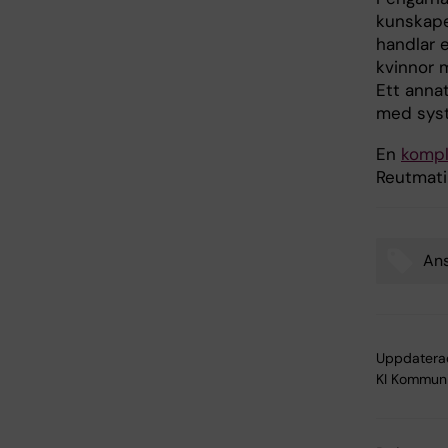
kunskape
handlar e
kvinnor 
Ett annat
med syst
En
komple
Reutmati
Ans
Tags
Uppdatera
KI Kommuni