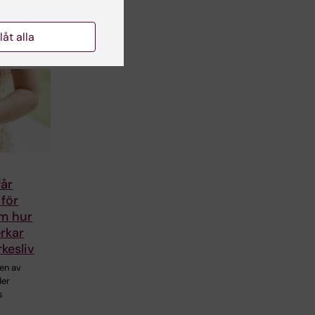
cent
…
llåt alla
får
för
om hur
rkar
rkesliv
en av
der
s