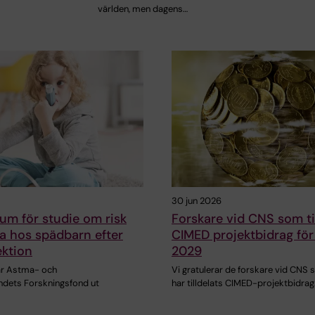
världen, men dagens…
30 jun 2026
um för studie om risk
Forskare vid CNS som til
a hos spädbarn efter
CIMED projektbidrag fö
ektion
2029
lar Astma- och
Vi gratulerar de forskare vid CNS
undets Forskningsfond ut
har tilldelats CIMED-projektbidrag