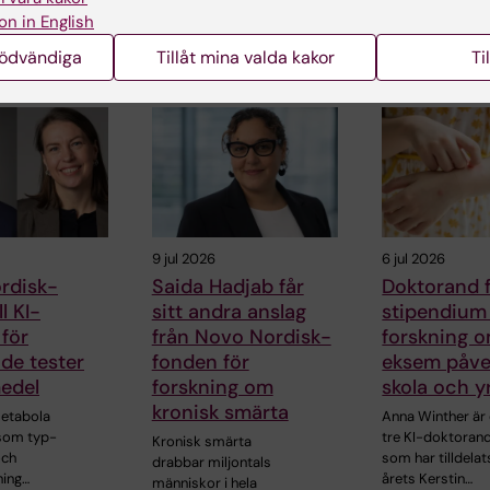
lektor och do
professor Janne Lehtiö vid
on in English
vid Karolinska
KI får…
skap…
Institutet, har
nödvändiga
Tillåt mina valda kakor
Ti
9 jul 2026
6 jul 2026
rdisk-
Saida Hadjab får
Doktorand 
ll KI-
sitt andra anslag
stipendium 
 för
från Novo Nordisk-
forskning 
de tester
fonden för
eksem påve
edel
forskning om
skola och y
kronisk smärta
metabola
Anna Winther är 
som typ-
tre KI-doktoran
Kronisk smärta
och
som har tilldelat
drabbar miljontals
ning…
årets Kerstin…
människor i hela