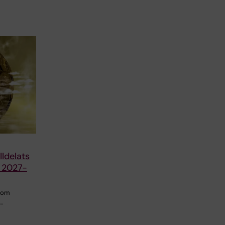
ldelats
r 2027-
 som
…