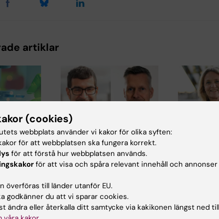
ade artiklar
kakor (cookies)
15 jul 2026
tutets webbplats använder vi kakor för olika syften:
 Foucher
Helena Ka
akor för att webbplatsen ska fungera korrekt.
24 jul 2026
får Novo 
lys
för att förstå hur webbplatsen används.
Två KI-forskare får
yllt
anslag för
ingskakor
för att visa och spåra relevant innehåll och annonser
innovationsfinansiering
onellt
forskning
från Knut och Alice
lag
behandlin
 överföras till länder utanför EU.
Wallenbergs Stiftelse
småkärls
 godkänner du att vi sparar cookies.
cher,
Professor Gonçalo
t ändra eller återkalla ditt samtycke via kakikonen längst ned til
vid
Helena Karlst
Castelo-Branco och
 för
 våra kakor