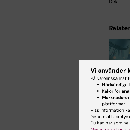
Dela
Relater
Vi använder 
27 jul 2026
På Karolinska Insti
Juliette
Nödvändiga
k
tilldelas
Kakor för
ana
prestigef
Marknadsför
internati
plattformar.
ALS-ans
Viss information kan
Genom att samtycka
Juliette Fou
Du kan när som hels
postdoktor 
institutionen
Mer information om