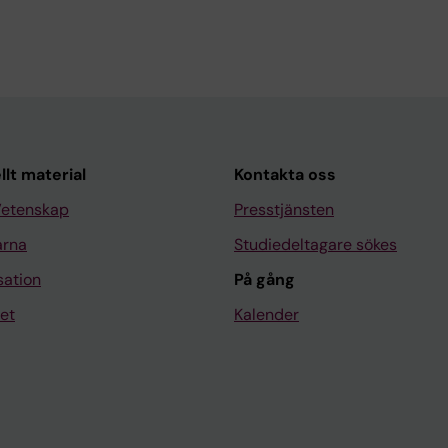
llt material
Kontakta oss
Vetenskap
Presstjänsten
arna
Studiedeltagare sökes
sation
På gång
et
Kalender