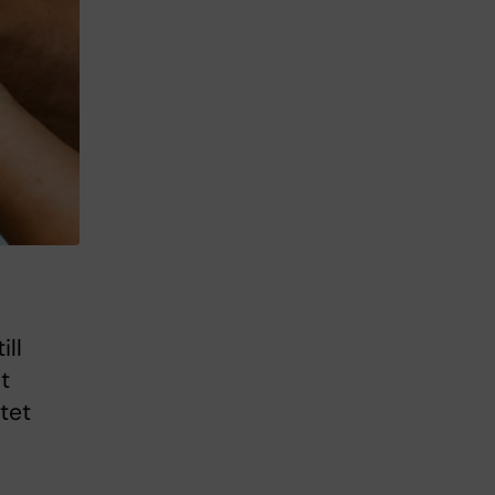
ill
t
utet