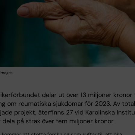
 Images
kerförbundet delar ut över 13 miljoner kronor t
ng om reumatiska sjukdomar för 2023. Av total
ljade projekt, återfinns 27 vid Karolinska Instit
 dela på strax över fem miljoner kronor.
kommer att stötta forskning som syftar till att öka