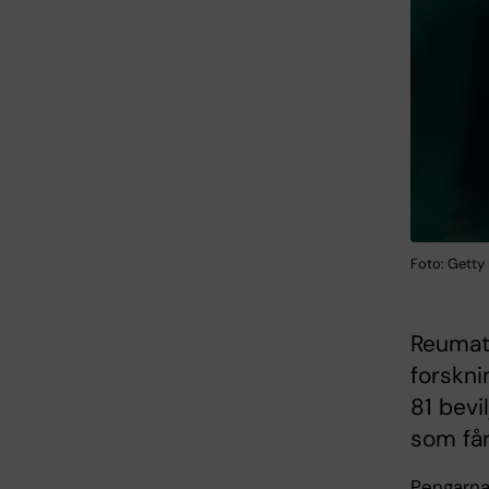
Foto: Getty
Reumati
forskni
81 bevi
som får
Pengarna 