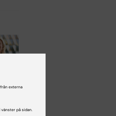
rlström
Nordisk-
 från externa
 om ny
g vid
sjukdom
l vänster på sidan.
röm,