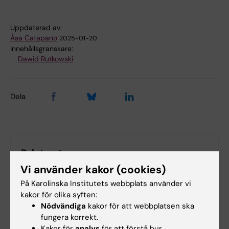
Uppdaterad av:
Åsa Catapano
2025-01-20
Innehållsgranskare:
Dawid Rutkowski
Dela
Relaterat
Vi använder kakor (cookies)
PANCAIM
På Karolinska Institutets webbplats använder vi
United European Gastroenterology (UEG)
kakor för olika syften:
Nödvändiga
kakor för att webbplatsen ska
fungera korrekt.
Kakor för
analys
för att förstå hur