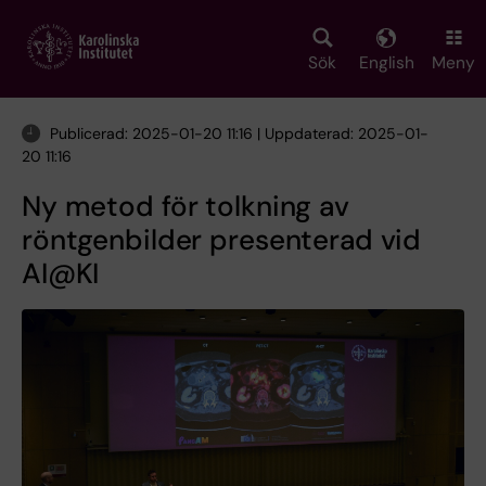
Skip
to
main
Sök
English
Meny
content
Publicerad: 2025-01-20 11:16 | Uppdaterad: 2025-01-
20 11:16
Ny metod för tolkning av
röntgenbilder presenterad vid
AI@KI