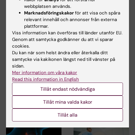
Relaterade artiklar
webbplatsen används.
Marknadsföringskakor
för att visa och spåra
relevant innehåll och annonser från externa
plattformar.
Viss information kan överföras till länder utanför EU.
Genom att samtycka godkänner du att vi sparar
cookies.
Du kan när som helst ändra eller återkalla ditt
5 aug 2026
29 jun 2026
samtycke via kakikonen längst ned till vänster på
Hög följsamhet trots
Nytt AI-nätverk ska
sidan.
täta kontroller av
stärka stödet till KI-
Mer information om våra kakor
barn med ärftlig
anställda och
Read this information in English
cancerrisk
studenter
Tillåt endast nödvändiga
Barn med en ärftlig variant i
Den snabba utvecklingen av AI
genen TP53 följer i hög grad
inom medicinsk forskning ökar
Tillåt mina valda kakor
rekommenderade…
behovet av…
Tillåt alla