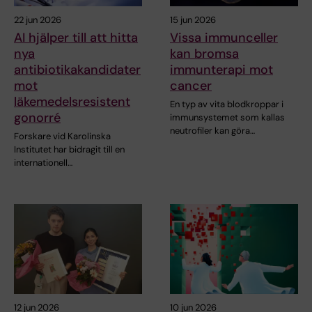
22 jun 2026
15 jun 2026
AI hjälper till att hitta
Vissa immunceller
nya
kan bromsa
antibiotikakandidater
immunterapi mot
mot
cancer
läkemedelsresistent
En typ av vita blodkroppar i
gonorré
immunsystemet som kallas
neutrofiler kan göra…
Forskare vid Karolinska
Institutet har bidragit till en
internationell…
12 jun 2026
10 jun 2026