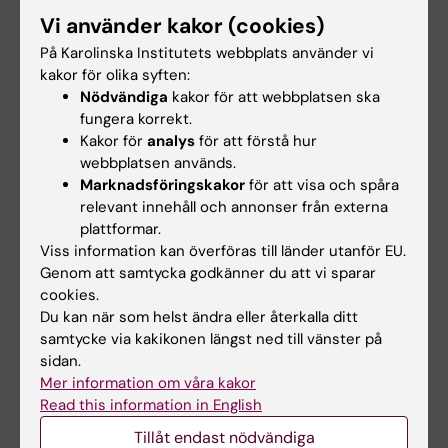
Complications following anterior cruciate
Vi använder kakor (cookies)
ligament reconstruction
På Karolinska Institutets webbplats använder vi
kakor för olika syften:
Nödvändiga
kakor för att webbplatsen ska
Idrottsmedicin
Ortopedi
fungera korrekt.
Tags
Kakor för
analys
för att förstå hur
webbplatsen används.
Marknadsföringskakor
för att visa och spåra
Uppdaterad av:
relevant innehåll och annonser från externa
Lilian Pagrot
2021-03-01
plattformar.
Viss information kan överföras till länder utanför EU.
Genom att samtycka godkänner du att vi sparar
Dela
cookies.
Du kan när som helst ändra eller återkalla ditt
samtycke via kakikonen längst ned till vänster på
sidan.
Relaterade artiklar
Mer information om våra kakor
Read this information in English
Tillåt endast nödvändiga