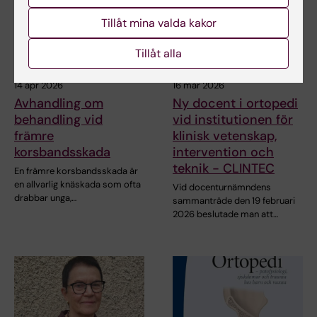
Tillåt mina valda kakor
Tillåt alla
14 apr 2026
16 mar 2026
Avhandling om
Ny docent i ortopedi
behandling vid
vid institutionen för
främre
klinisk vetenskap,
korsbandsskada
intervention och
teknik - CLINTEC
En främre korsbandsskada är
en allvarlig knäskada som ofta
Vid docenturnämndens
drabbar unga,…
sammanträde den 19 februari
2026 beslutade man att…