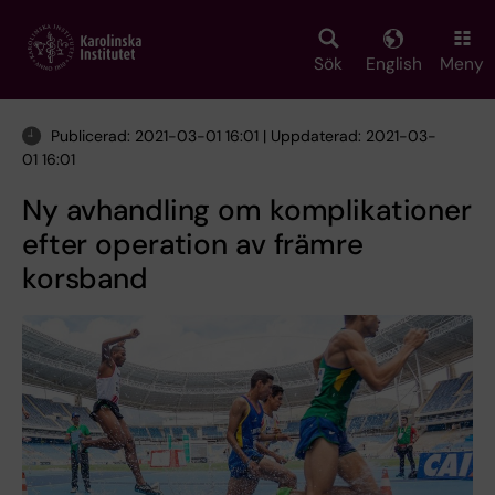
Skip
to
main
Sök
English
Meny
content
Publicerad: 2021-03-01 16:01 | Uppdaterad: 2021-03-
01 16:01
Ny avhandling om komplikationer
efter operation av främre
korsband