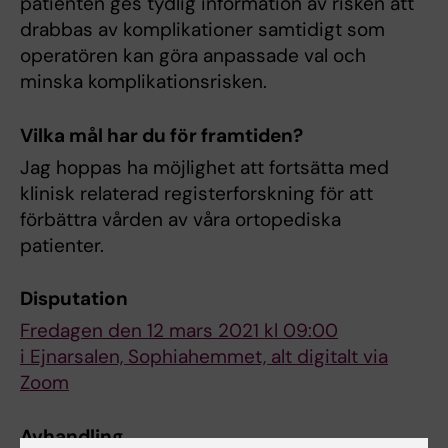
patienten ges tydlig information av risken att
drabbas av komplikationer samtidigt som
operatören kan göra anpassade val och
minska komplikationsrisken.
Vilka mål har du för framtiden?
Jag hoppas ha möjlighet att fortsätta med
klinisk relaterad registerforskning för att
förbättra vården av våra ortopediska
patienter.
Disputation
Fredagen den 12 mars 2021 kl 09:00
i Ejnarsalen, Sophiahemmet, alt digitalt via
Zoom
Avhandling