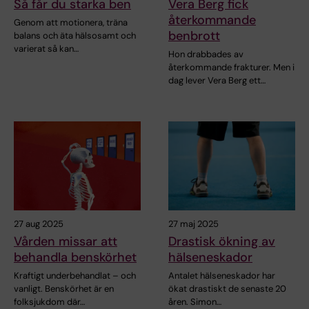
Så får du starka ben
Vera Berg fick
återkommande
Genom att motionera, träna
benbrott
balans och äta hälsosamt och
varierat så kan…
Hon drabbades av
återkommande frakturer. Men i
dag lever Vera Berg ett…
27 aug 2025
27 maj 2025
Vården missar att
Drastisk ökning av
behandla benskörhet
hälseneskador
Kraftigt underbehandlat – och
Antalet hälseneskador har
vanligt. Benskörhet är en
ökat drastiskt de senaste 20
folksjukdom där…
åren. Simon…