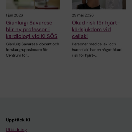
1 jun 2026
29 maj 2026
Gianluigi Savarese
Ökad risk för hjärt-
blir ny professor i
kärlsjukdom vid
kardiologi vid KI SÖS
celiaki
Gianluigi Savarese, docent och
Personer med celiaki och
forskargruppsledare för
hudceliaki har en något ökad
Centrum för…
risk för hjärt-…
Upptäck KI
Utbildning