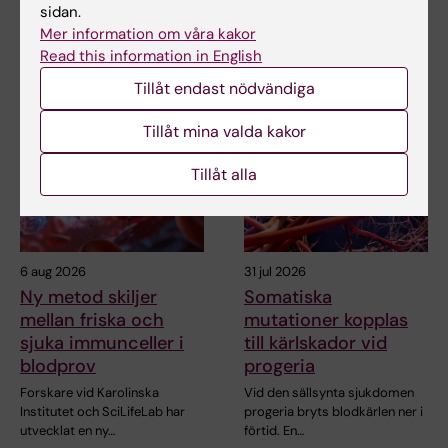
sidan.
Mer information om våra kakor
Read this information in English
Relaterade artiklar
Tillåt endast nödvändiga
Tillåt mina valda kakor
Tillåt alla
6 aug 2026
31 jul 2026
Ny metod skiljer
Somatiska
mellan friska och
mutationer kopplas
sjuka immunceller i
till kärlskador vid
blodprov
progeria
Forskare vid Karolinska
Vid den sällsynta sjukdomen
Institutet och SciLifeLab har
progeria bryts blodkärlen ner i
utvecklat en ny…
förtid. En…