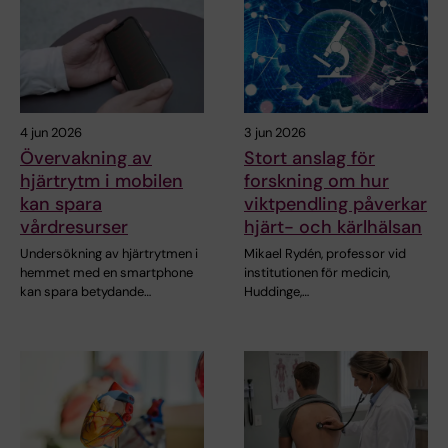
4 jun 2026
3 jun 2026
Övervakning av
Stort anslag för
hjärtrytm i mobilen
forskning om hur
kan spara
viktpendling påverkar
vårdresurser
hjärt- och kärlhälsan
Undersökning av hjärtrytmen i
Mikael Rydén, professor vid
hemmet med en smartphone
institutionen för medicin,
kan spara betydande…
Huddinge,…