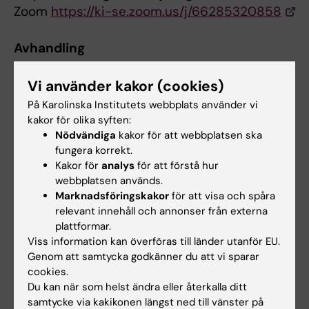
Zoom
https://ki-se.zoom.us/j/66285320858
Avhandling
Development, evaluation and patient
Vi använder kakor (cookies)
experiences of eHealth in the care of
abdominal aortic aneurysm
På Karolinska Institutets webbplats använder vi
kakor för olika syften:
Nödvändiga
kakor för att webbplatsen ska
fungera korrekt.
Kakor för
analys
för att förstå hur
webbplatsen används.
Hjärt-kärlsjukdomar
Tags
Marknadsföringskakor
för att visa och spåra
relevant innehåll och annonser från externa
plattformar.
Uppdaterad av:
Viss information kan överföras till länder utanför EU.
Lilian Pagrot
2020-08-21
Genom att samtycka godkänner du att vi sparar
cookies.
Du kan när som helst ändra eller återkalla ditt
samtycke via kakikonen längst ned till vänster på
Dela