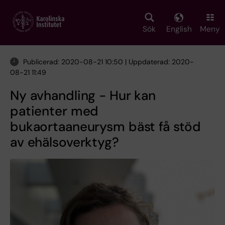
Skip
to
main
Sök
English
Meny
content
Publicerad: 2020-08-21 10:50 | Uppdaterad: 2020-
08-21 11:49
Ny avhandling - Hur kan
patienter med
bukaortaaneurysm bäst få stöd
av ehälsoverktyg?